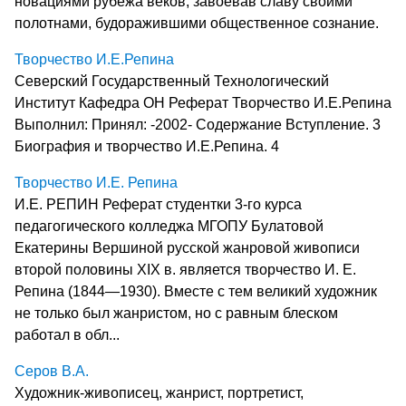
новациями рубежа веков, завоевав славу своими
полотнами, будоражившими общественное сознание.
Творчество И.Е.Репина
Северский Государственный Технологический
Институт Кафедра ОН Реферат Творчество И.Е.Репина
Выполнил: Принял: -2002- Содержание Вступление. 3
Биография и творчество И.Е.Репина. 4
Творчество И.Е. Репина
И.Е. РЕПИН Реферат студентки 3-го курса
педагогического колледжа МГОПУ Булатовой
Екатерины Вершиной русской жанровой живописи
второй полови­ны XIX в. является творчество И. Е.
Репина (1844—1930). Вместе с тем великий художник
не только был жанристом, но с равным блес­ком
работал в обл...
Серов В.А.
Художник-живописец, жанрист, портретист,