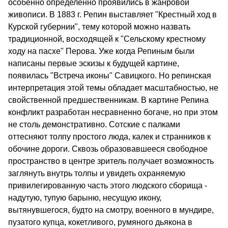
особенно определенно проявились в жанровой
живописи. В 1883 г. Репин выставляет "Крестный ход в
Курской губернии", тему которой можно назвать
традиционной, восходящей к "Сельскому крестному
ходу на пасхе" Перова. Уже когда Репиным были
написаны первые эскизы к будущей картине,
появилась "Встреча иконы" Савицкого. Но репинская
интерпретация этой темы обладает масштабностью, не
свойственной предшественникам. В картине Репина
конфликт разработан несравненно богаче, но при этом
не столь демонстративно. Сотские с палками
оттесняют толпу простого люда, калек и странников к
обочине дороги. Сквозь образовавшееся свободное
пространство в центре зритель получает возможность
заглянуть внутрь толпы и увидеть охраняемую
привилегированную часть этого людского сборища -
надутую, тупую барыню, несущую икону,
вытянувшегося, будто на смотру, военного в мундире,
пузатого купца, кокетливого, румяного дьякона в