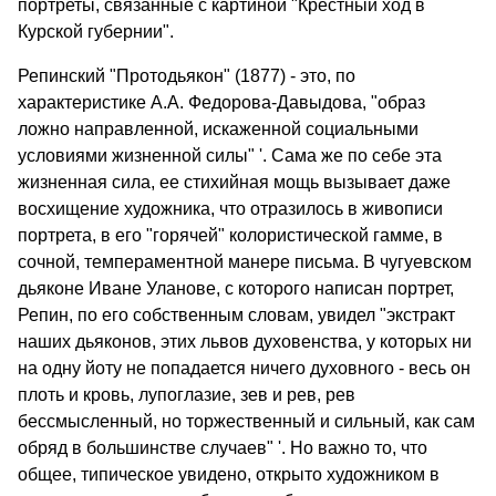
портреты, связанные с картиной "Крестный ход в
Курской губернии".
Репинский "Протодьякон" (1877) - это, по
характеристике А.А. Федорова-Давыдова, "образ
ложно направленной, искаженной социальными
условиями жизненной силы" '. Сама же по себе эта
жизненная сила, ее стихийная мощь вызывает даже
восхищение художника, что отразилось в живописи
портрета, в его "горячей" колористической гамме, в
сочной, темпераментной манере письма. В чугуевском
дьяконе Иване Уланове, с которого написан портрет,
Репин, по его собственным словам, увидел "экстракт
наших дьяконов, этих львов духовенства, у которых ни
на одну йоту не попадается ничего духовного - весь он
плоть и кровь, лупоглазие, зев и рев, рев
бессмысленный, но торжественный и сильный, как сам
обряд в большинстве случаев" '. Но важно то, что
общее, типическое увидено, открыто художником в