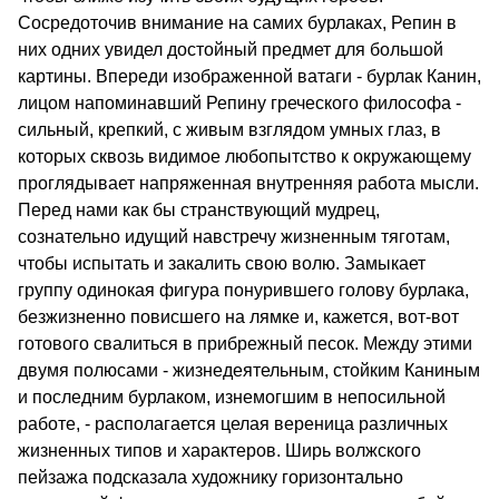
Сосредоточив внимание на самих бурлаках, Репин в
них одних увидел достойный предмет для большой
картины. Впереди изображенной ватаги - бурлак Канин,
лицом напоминавший Репину греческого философа -
сильный, крепкий, с живым взглядом умных глаз, в
которых сквозь видимое любопытство к окружающему
проглядывает напряженная внутренняя работа мысли.
Перед нами как бы странствующий мудрец,
сознательно идущий навстречу жизненным тяготам,
чтобы испытать и закалить свою волю. Замыкает
группу одинокая фигура понурившего голову бурлака,
безжизненно повисшего на лямке и, кажется, вот-вот
готового свалиться в прибрежный песок. Между этими
двумя полюсами - жизнедеятельным, стойким Каниным
и последним бурлаком, изнемогшим в непосильной
работе, - располагается целая вереница различных
жизненных типов и характеров. Ширь волжского
пейзажа подсказала художнику горизонтально