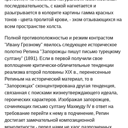
последовательность, с какой нагнетается и
разыгрывается в колорите картины гамма красных
тонов - цвета пролитой крови, - эхом отзывающихся на
всем пространстве холста.
Полной противоположностью и резким контрастом
"Ивану Грозному" явилось следующее историческое
полотно Репина "Запорожцы пишут письмо турецкому
султану" (1891). Если в первой получили свое
воплощение критически-обличительные тенденции
реализма второй половины XIX в., перенесенные
Репиным на исторический материал, то в
"Запорожцах" сконцентрирована другая тенденция,
связанная с поисками жизнеутверждающего идеала,
героических характеров. Изображая запорожцев,
сочиняющих письмо султану Махмуду IV в ответ на
требование перейти к нему в подчинение, Репин
достигает замечательной композиционной
монолитности - перед нами не хаос разрозненных