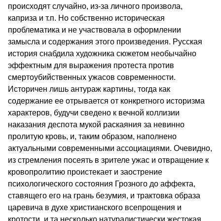
происходят случайно, из-за личного произвола,
каприза и т.п. Но собственно историческая
проблематика и не участвовала в оформлении
замысла и содержания этого произведения. Русская
история снабдила художника сюжетом необычайно
эффектным для выражения протеста против
смертоубийственных ужасов современности.
Историчен лишь антураж картины, тогда как
содержание ее отрывается от конкретного историзма
характеров, будучи сведено к вечной коллизии
наказания деспота мукой раскаяния за невинно
пролитую кровь, и, таким образом, наполнено
актуальными современными ассоциациями. Очевидно,
из стремления посеять в зрителе ужас и отвращение к
кровопролитию проистекает и заострение
психологического состояния Грозного до аффекта,
ставящего его на грань безумия, и трактовка образа
царевича в духе христианского всепрощения и
кротости, и та несколько натуралистически жестокая