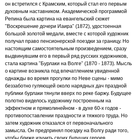
он встретился с Крамским, который стал его первым
духовным наставником. Академической программой
Репина была картина на евангельский сюжет
"Воскрешение дочери Иаира" (1872), удостоенная
большой золотой медали, вместе с которой художник
получал право пенсионерской поездки за границу. Но
настоящим самостоятельным произведением, сразу
выдвинувшим его в первый ряд русских художников,
стала картина "Бурлаки на Волге" (1870 - 1873). Мысль
о картине возникла под впечатлением увиденной
однажды во время прогулки по Неве сцены - мимо
беззаботно гуляющей около нарядных дач праздной
публики бурлаки тянули вверх по реке баржу. Будущее
полотно виделось художнику построенным на
эффектном и прямолинейном - в духе 60-х годов -
противопоставлении праздности и тяжкого труда. Но
затем художник отказался от первоначального
замысла. Он предпринял поездку на Волгу ради того,
чтобы ближе изучить своих будущих героев.