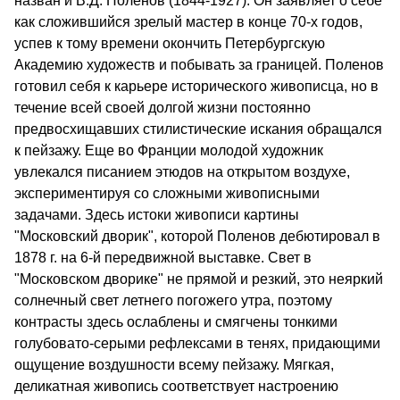
назван и В.Д. Поленов (1844-1927). Он заявляет о себе
как сложившийся зрелый мастер в конце 70-х годов,
успев к тому времени окончить Петербургскую
Академию художеств и побывать за границей. Поленов
готовил себя к карьере исторического живописца, но в
течение всей своей долгой жизни постоянно
предвосхищавших стилистические искания обращался
к пейзажу. Еще во Франции молодой художник
увлекался писанием этюдов на открытом воздухе,
экспериментируя со сложными живописными
задачами. Здесь истоки живописи картины
"Московский дворик", которой Поленов дебютировал в
1878 г. на 6-й передвижной выставке. Свет в
"Московском дворике" не прямой и резкий, это неяркий
солнечный свет летнего погожего утра, поэтому
контрасты здесь ослаблены и смягчены тонкими
голубовато-серыми рефлексами в тенях, придающими
ощущение воздушности всему пейзажу. Мягкая,
деликатная живопись соответствует настроению