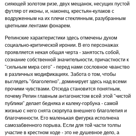
сияющей золотом ризе, двух мещанок, несущих пустой
футляр от иконы, и, наконец, крестьян-кулаков с
водруженным на их плечи стеклянным, разубранным
цветными лентами фонарем.
Репинские характеристики здесь отмечены духом
социально-критической иронии. В его персонажах
проявляется некая общая черта - занятость собой,
сознание собственной значительности, причастности к
"сильным мира сего" - перед нами сословное чванство
в различных модификациях. Забота о том, чтобы
выглядеть "благолепно", доминирует здесь над всеми
прочими чувствами. Отсюда становится понятным,
почему Репин главным антагонистом всей этой "чистой
публики" делает бедняка и калеку-горбуна - самой
жизнью с него снята скорлупа внешнего благолепия и
благочинности. Его маленькая фигурка исполнена
самозабвенного порыва. Если для той части толпы
участие в крестном ходе - это не душевное дело, а