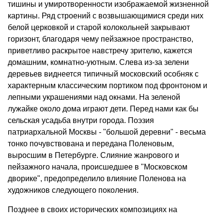
тишины и умиротворенности изображаемой жизненной
картины. Ряд строений с возвышающимися среди них
белой церковкой и старой колокольней закрывают
горизонт, благодаря чему пейзажное пространство,
приветливо раскрытое навстречу зрителю, кажется
домашним, комнатно-уютным. Слева из-за зелени
деревьев виднеется типичный московский особняк с
характерным классическим портиком под фронтоном и
лепными украшениями над окнами. На зеленой
лужайке около дома играют дети. Перед нами как бы
сельская усадьба внутри города. Поэзия
патриархальной Москвы - "большой деревни" - весьма
тонко почувствована и передана Поленовым,
выросшим в Петербурге. Слияние жанрового и
пейзажного начала, происшедшее в "Московском
дворике", предопределило влияние Поленова на
художников следующего поколения.
Позднее в своих исторических композициях на