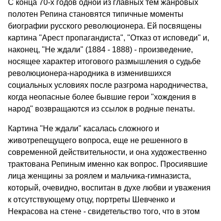
С конца 70-х годов одной из главных тем жанровых
полотен Репина становятся типичные моменты
биографии русского революционера. Ей посвящены
картина "Арест пропагандиста", "Отказ от исповеди" и,
наконец, "Не ждали" (1884 - 1888) - произведение,
носящее характер итогового размышления о судьбе
революционера-народника в изменившихся
социальных условиях после разгрома народничества,
когда неопасные более бывшие герои "хождения в
народ" возвращаются из ссылок в родные пенаты.
Картина "Не ждали" касалась сложного и
животрепещущего вопроса, еще не решенного в
современной действительности, и она художественно
трактована Репиным именно как вопрос. Просиявшие
лица женщины за роялем и мальчика-гимназиста,
который, очевидно, воспитан в духе любви и уважения
к отсутствующему отцу, портреты Шевченко и
Некрасова на стене - свидетельство того, что в этом