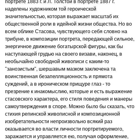
портрете 1883 г. и Л. Толстой в портрете 1887 г.
наделены художником той героической
значительностью, которая выражает масштаб их
общественной роли в идейной жизни общества. Но во
всем облике Стасова, чувствующего себя словно на
трибуне, в композиции портрета, передающей сильное,
энергичное движение богатырской фигуры, как бы
наступающей грудью на своего визави, наконец, в
необычайно свободной живописи с каким-то
"занозистым", шершавым мазком заключена та
воинственная безапелляционность и прямота
суждений, а в ироническом прищуре глаз - то
презрение к инакомыслию, которые и есть выражение
стасовского характера, его стиля поведения и манеры
самоутверждения в споре. Можно было бы сказать, что
стихия репинской живописной и композиционной
изобретательности непроизвольно всякий раз
оказывается во власти личности портретируемого,
заражается и управляется ею, получая оформление,