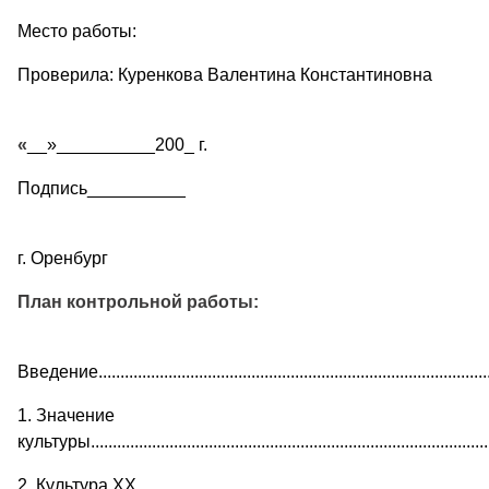
Место работы:
Проверила: Куренкова Валентина Константиновна
«
__»__________200_ г.
Подпись__________
г. Оренбург
План контрольной работы:
Введение..........................................................................................
1. Значение
культуры..........................................................................................
2. Культура ХХ