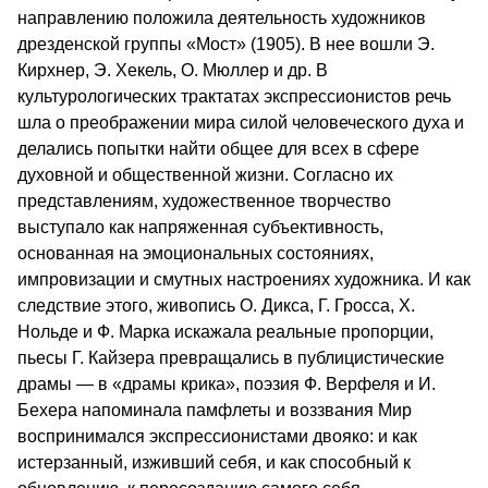
направлению положила деятельность художников
дрезденской группы «Мост» (1905). В нее вошли Э.
Кирхнер, Э. Хекель, О. Мюллер и др. В
культурологических трактатах экспрессионистов речь
шла о преображении мира силой человеческого духа и
делались попытки найти общее для всех в сфере
духовной и общественной жизни. Согласно их
представлениям, художественное творчество
выступало как напряженная субъективность,
основанная на эмоциональных состояниях,
импровизации и смутных настроениях художника. И как
следствие этого, живопись О. Дикса, Г. Гросса, X.
Нольде и Ф. Mapка искажала реальные пропорции,
пьесы Г. Кайзера превращались в публицистические
драмы — в «драмы крика», поэзия Ф. Верфеля и И.
Бехера напоминала памфлеты и воззвания Мир
воспринимался экспрессионистами двояко: и как
истерзанный, изживший себя, и как способный к