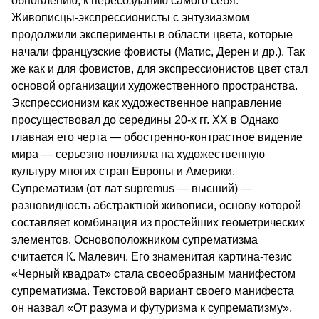
обновлению, к пересозданию самого себя.
Живописцы-экспрессионисты с энтузиазмом
продолжили эксперименты в области цвета, которые
начали французские фовисты (Матис, Дерен и др.). Так
же как и для фовистов, для экспрессионистов цвет стал
основой организации художественного пространства.
Экспрессионизм как художественное направление
просуществовал до середины 20-х гг. XX в Однако
главная его черта — обостренно-контрастное видение
мира — серьезно повлияла на художественную
культуру многих стран Европы и Америки.
Супрематизм (от лат supremus — высший) —
разновидность абстрактной живописи, основу которой
составляет комбинация из простейших геометрических
элементов. Основоположником супрематизма
считается К. Малевич. Его знаменитая картина-тезис
«Черный квадрат» стала своеобразным манифестом
супрематизма. Текстовой вариант своего манифеста
он назвал «От разума и футуризма к супрематизму»,