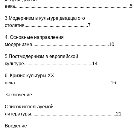
века................................................................................................5
3.Модернизм в культуре двадцатого
столетия.....................................................7
4. Основные направления
модернизма................................................................10
5.Постмодернизм в европейской
культуре.........................................................14
6. Кризис культуры ХХ
века................................................................................16
Заключение.....................................................................................
Список используемой
литературы.......................................................................21
Введение