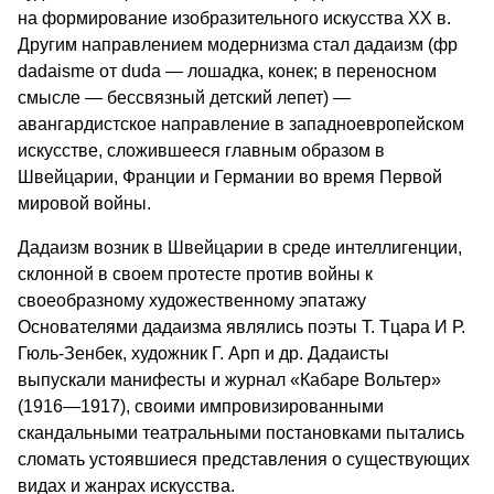
на формирование изобразительного искусства XX в.
Другим направлением модернизма стал дадаизм (фр
dadaisme от duda — лошадка, конек; в переносном
смысле — бессвязный детский лепет) —
авангардистское направление в западноевропейском
искусстве, сложившееся главным образом в
Швейцарии, Франции и Германии во время Первой
мировой войны.
Дадаизм возник в Швейцарии в среде интеллигенции,
склонной в своем протесте против войны к
своеобразному художественному эпатажу
Основателями дадаизма являлись поэты Т. Тцара И Р.
Гюль-Зенбек, художник Г. Арп и др. Дадаисты
выпускали манифесты и журнал «Кабаре Вольтер»
(1916—1917), своими импровизированными
скандальными театральными постановками пытались
сломать устоявшиеся представления о существующих
видах и жанрах искусства.