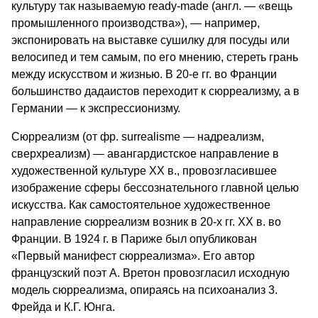
культуру так называемую ready-made (англ. — «вещь
промышленного производства»), — например,
экспонировать на выставке сушилку для посуды или
велосипед и тем самым, по его мнению, стереть грань
между искусством и жизнью. В 20-е гг. во Франции
большинство дадаистов переходит к сюрреализму, а в
Германии — к экспрессионизму.
Сюрреализм (от фр. surrealisme — надреализм,
сверхреализм) — авангардистское направление в
художественной культуре XX в., провозгласившее
изображение сферы бессознательного главной целью
искусства. Как самостоятельное художественное
направление сюрреализм возник в 20-х гг. XX в. во
Франции. В 1924 г. в Париже был опубликован
«Первый манифест сюрреализма». Его автор
французский поэт А. Вретон провозгласил исходную
модель сюрреализма, опираясь на психоанализ 3.
Фрейда и К.Г. Юнга.