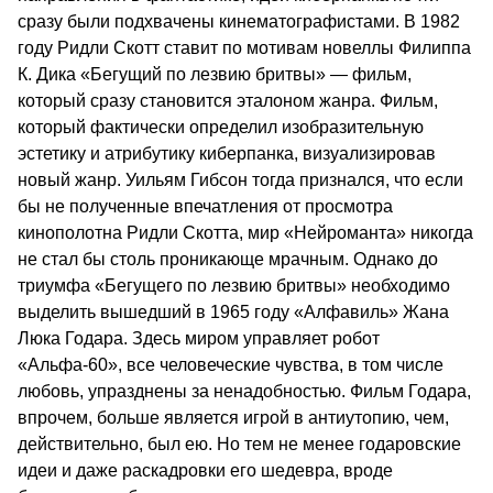
сразу были подхвачены кинематографистами. В 1982
году Ридли Скотт ставит по мотивам новеллы Филиппа
К. Дика «Бегущий по лезвию бритвы» — фильм,
который сразу становится эталоном жанра. Фильм,
который фактически определил изобразительную
эстетику и атрибутику киберпанка, визуализировав
новый жанр. Уильям Гибсон тогда признался, что если
бы не полученные впечатления от просмотра
кинополотна Ридли Скотта, мир «Нейроманта» никогда
не стал бы столь проникающе мрачным. Однако до
триумфа «Бегущего по лезвию бритвы» необходимо
выделить вышедший в 1965 году «Алфавиль» Жана
Люка Годара. Здесь миром управляет робот
«Альфа-60», все человеческие чувства, в том числе
любовь, упразднены за ненадобностью. Фильм Годара,
впрочем, больше является игрой в антиутопию, чем,
действительно, был ею. Но тем не менее годаровские
идеи и даже раскадровки его шедевра, вроде