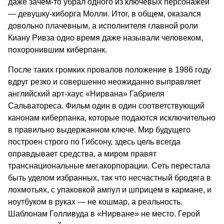
даже зачем-то убрал одного из ключевых персонажей
— девушку-киборга Молли. Итог, в общем, оказался
довольно плачевным, а исполнителя главной роли
Киану Ривза одно время даже называли человеком,
похоронившим киберпанк.
После таких громких провалов положение в 1986 году
вдруг резко и совершенно неожиданно выправляет
английский арт-хаус «Нирвана» Габриеля
Сальватореса. Фильм один в один соответствующий
канонам киберпанка, которые подаются исключительно
в правильно выдержанном ключе. Мир будущего
построен строго по Гибсону, здесь цель всегда
оправдывает средства, а миром правят
транснациональные мегакорпорации. Сеть перестала
быть уделом избранных, так что несчастный бродяга в
лохмотьях, с упаковкой ампул и шприцем в кармане, и
ноутбуком в руках — не кошмар, а реальность.
Шаблонам Голливуда в «Нирване» не место. Герой