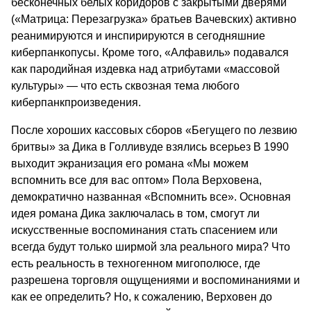
бесконечных белых коридоров с закрытыми дверями
(«Матрица: Перезагрузка» братьев Вачевских) активно
реанимируются и инспирируются в сегодняшние
киберпанкопусы. Кроме того, «Алфавиль» подавался
как пародийная издевка над атрибутами «массовой
культуры» — что есть сквозная тема любого
киберпанкпроизведения.
После хороших кассовых сборов «Бегущего по лезвию
бритвы» за Дика в Голливуде взялись всерьез В 1990
выходит экранизация его романа «Мы можем
вспомнить все для вас оптом» Пола Верховена,
демократично названная «Вспомнить все». Основная
идея романа Дика заключалась в том, смогут ли
искусственные воспоминания стать спасением или
всегда будут только ширмой зла реального мира? Что
есть реальность в техногенном мигополюсе, где
разрешена торговля ощущениями и воспоминаниями и
как ее определить? Но, к сожалению, Верховен до