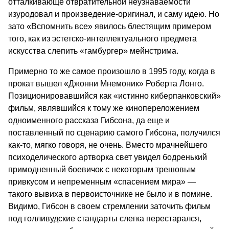
отталкивающе отвратительной неузнаваемости
изуродовал и произведение-оригинал, и саму идею. Но
зато «Вспомнить все» явилось блестящим примером
того, как из эстетско-интеллектуального предмета
искусства слепить «гамбургер» мейнстрима.
Примерно то же самое произошло в 1995 году, когда в
прокат вышел «Джонни Мнемоник» Роберта Лонго.
Позиционировавшийся как «истинно киберпанковский»
фильм, являвшийся к тому же кинопереложением
одноименного рассказа Гибсона, да еще и
поставленный по сценарию самого Гибсона, получился
как-то, мягко говоря, не очень. Вместо мрачнейшего
психоделического артворка свет увидел бодренький
примодненный боевичок с некоторым трешовым
привкусом и непременным «спасением мира» —
такого вывиха в первоисточнике не было и в помине.
Видимо, Гибсон в своем стремлении заточить фильм
под голливудские стандарты слегка перестарался,