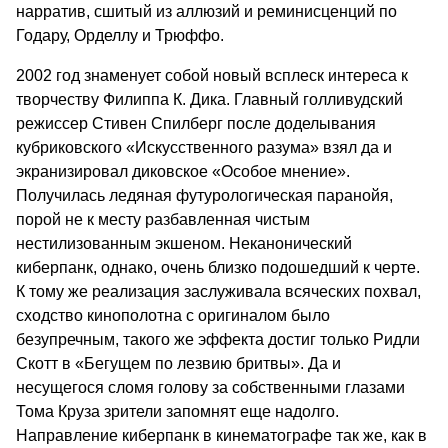
нарратив, сшитый из аллюзий и реминисценций по
Годару, Орделлу и Трюффо.
2002 год знаменует собой новый всплеск интереса к
творчеству Филиппа К. Дика. Главный голливудский
режиссер Стивен Спилберг после доделывания
кубриковского «Искусственного разума» взял да и
экранизировал диковское «Особое мнение».
Получилась ледяная футурологическая паранойя,
порой не к месту разбавленная чистым
нестилизованным экшеном. Неканонический
киберпанк, однако, очень близко подошедший к черте.
К тому же реализация заслуживала всяческих похвал,
сходство кинополотна с оригиналом было
безупречным, такого же эффекта достиг только Ридли
Скотт в «Бегущем по лезвию бритвы». Да и
несущегося сломя голову за собственными глазами
Тома Круза зрители запомнят еще надолго.
Направление киберпанк в кинематографе так же, как в