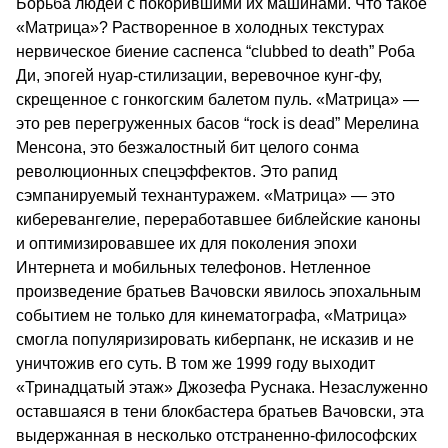
Борьба людей с покорившими их машинами. Что такое
«Матрица»? Растворенное в холодных текстурах
нервическое биение саспенса “clubbed to death” Роба
Ди, эпогей нуар-стилизации, веревочное кунг-фу,
скрещенное с гонкогским балетом пуль. «Матрица» —
это рев перегруженных басов “rock is dead” Мерелина
Менсона, это безжалостный бит целого сонма
революционных спецэффектов. Это рапид
сэмпанируемый технантуражем. «Матрица» — это
киберевангелие, переработавшее библейские каноны
и оптимизировавшее их для поколения эпохи
Интернета и мобильных телефонов. Нетленное
произведение братьев Вачовски явилось эпохальным
событием не только для кинематографа, «Матрица»
смогла популяризировать киберпанк, не исказив и не
уничтожив его суть. В том же 1999 году выходит
«Тринадцатый этаж» Джозефа Руснака. Незаслуженно
оставшаяся в тени блокбастера братьев Вачовски, эта
выдержанная в несколько отстраненно-философских