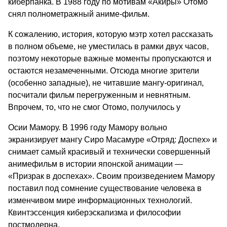
киберпанка. В 1988 году по мотивам «Акиры» Отомо
снял полнометражный аниме-фильм.
К сожалению, история, которую мэтр хотел рассказать
в полном объеме, не уместилась в рамки двух часов,
поэтому некоторые важные моменты пропускаются и
остаются незамеченными. Отсюда многие зрители
(особенно западные), не читавшие мангу-оригинал,
посчитали фильм перегруженным и невнятным.
Впрочем, то, что не смог Отомо, получилось у
Осии Мамору. В 1996 году Мамору вольно
экранизирует мангу Сиро Масамуре «Отряд: Доспех» и
снимает самый красивый и технически совершенный
анимефильм в истории японской анимации —
«Призрак в доспехах». Своим произведением Мамору
поставил под сомнение существование человека в
изменчивом мире информационных технологий.
Квинтэссенция киберэскапизма и философии
постмодерна.