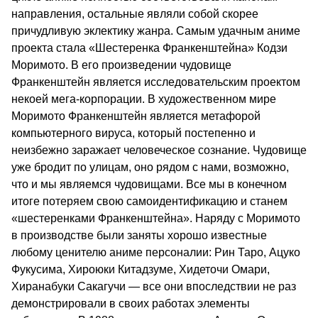
направления, остальные являли собой скорее
причудливую эклектику жанра. Самым удачным аниме
проекта стала «Шестеренка Франкенштейна» Кодзи
Моримото. В его произведении чудовище
Франкенштейн является исследовательским проектом
некоей мега-корпорации. В художественном мире
Моримото Франкенштейн является метафорой
компьютерного вируса, который постепенно и
неизбежно заражает человеческое сознание. Чудовище
уже бродит по улицам, оно рядом с нами, возможно,
что и мы являемся чудовищами. Все мы в конечном
итоге потеряем свою самоидентификацию и станем
«шестеренками Франкенштейна». Наряду с Моримото
в производстве были заняты хорошо известные
любому ценителю аниме персоналии: Рин Таро, Ацуко
Фукусима, Хироюки Китадзуме, Хидеточи Омари,
Хиранабуки Сакагучи — все они впоследствии не раз
демонстрировали в своих работах элементы