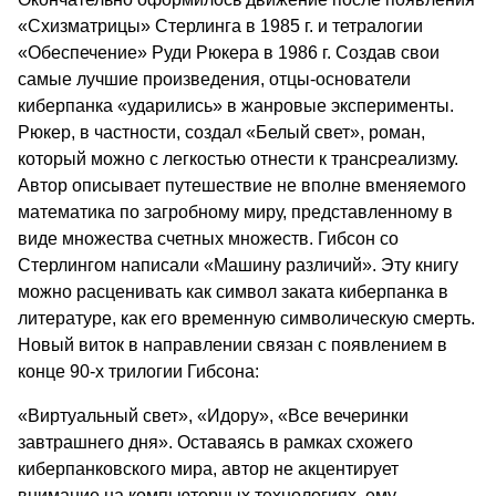
«Схизматрицы» Стерлинга в 1985 г. и тетралогии
«Обеспечение» Руди Рюкера в 1986 г. Создав свои
самые лучшие произведения, отцы-основатели
киберпанка «ударились» в жанровые эксперименты.
Рюкер, в частности, создал «Белый свет», роман,
который можно с легкостью отнести к трансреализму.
Автор описывает путешествие не вполне вменяемого
математика по загробному миру, представленному в
виде множества счетных множеств. Гибсон со
Стерлингом написали «Машину различий». Эту книгу
можно расценивать как символ заката киберпанка в
литературе, как его временную символическую смерть.
Новый виток в направлении связан с появлением в
конце 90-х трилогии Гибсона:
«Виртуальный свет», «Идору», «Все вечеринки
завтрашнего дня». Оставаясь в рамках схожего
киберпанковского мира, автор не акцентирует
внимание на компьютерных технологиях, ему