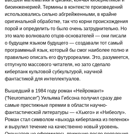
биоинженерией. Термины в контексте произведений
использовались сильно абгрейженными, в крайне
оригинальной обработке, так что корни происхождения
порой и определить-то было очень затруднительно. Но
это мало волновало отцов-основателей — они писали
о будущем языком будущего — создавали тот самый
программный язык, который бы смог наиболее полно и
правильно описать его футурореалии. Это, разумеется,
отпугнуло массового читателя, но зато сделало
киберпанк культовой субкультурой, научной
фантастикой для интеллектуалов.
Вышедший в 1984 году роман «Нейромант»
(“Neuromancer”) Уильяма Гибсона получил сразу две
самые престижные премии в области научно-
фантастической литературы — «Хьюго» и «Нибеолу».
Роман стал символом «выхода киберпанка из пеленок»
и вырулил течение на качественно новый уровень.
Окончательно оформилось движение после появления