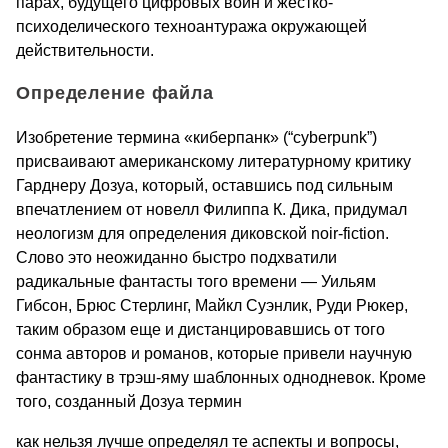
парах, будущего цифровых войн и жестко-
психоделического техноантуража окружающей
действительности.
Определение файла
Изобретение термина «киберпанк» (“cyberpunk”)
присваивают американскому литературному критику
Гарднеру Дозуа, который, оставшись под сильным
впечатлением от новелл Филиппа К. Дика, придумал
неологизм для определения диковской noir-fiction.
Слово это неожиданно быстро подхватили
радикальные фантасты того времени — Уильям
Гибсон, Брюс Стерлинг, Майкл Суэнлик, Руди Рюкер,
таким образом еще и дистанцировавшись от того
сонма авторов и романов, которые привели научную
фантастику в трэш-яму шаблонных однодневок. Кроме
того, созданный Дозуа термин
как нельзя лучше определял те аспекты и вопросы,