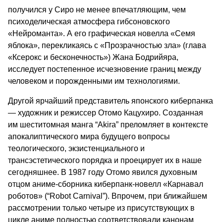
получился у Сиро не менее впечатляющим, чем
психоделическая атмосфера гибсоновского
«Нейроманта». А его графическая новелла «Семя
яблока», перекликаясь с «Прозрачностью зла» (глава
«Ксерокс и бесконечность») Жана Бодрийяра,
исследует постепенное исчезновение границ между
человеком и порожденными им технологиями.
Другой ярчайший представитель японского киберпанка
— художник и режиссер Отомо Кацухиро. Созданная
им шеститомная манга “Akira” преломляет в контексте
апокалиптического мира будущего вопросы
теологического, экзистенциального и
трансэстетического порядка и проецирует их в наше
сегодняшнее. В 1987 году Отомо явился духовным
отцом аниме-сборника киберпанк-новелл «Карнавал
роботов» (“Robot Carnival”). Впрочем, при ближайшем
рассмотрении только четыре из присутствующих в
цикле аниме полностью соответствовали канонам