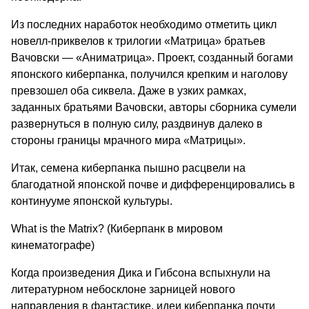
Из последних наработок необходимо отметить цикл
новелл-приквелов к трилогии «Матрица» братьев
Вачовски — «Аниматрица». Проект, созданный богами
японского киберпанка, получился крепким и наголову
превзошел оба сиквела. Даже в узких рамках,
заданных братьями Вачовски, авторы сборника сумели
развернуться в полную силу, раздвинув далеко в
стороны границы мрачного мира «Матрицы».
Итак, семена киберпанка пышно расцвели на
благодатной японской почве и дифференцировались в
континууме японской культуры.
What is the Matrix? (Киберпанк в мировом
кинематографе)
Когда произведения Дика и Гибсона вспыхнули на
литературном небосклоне зарницей нового
направления в фантастике, идеи киберпанка почти