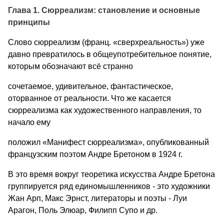
Глава 1. Сюрреализм: становление и основные
принципы
Слово сюрреализм (франц. «сверх­реальность») уже
давно превра­тилось в общеупотребительное по­нятие,
которым обозначают всё странно
сочетаемое, удивительное, фантастическое,
оторванное от ре­альности. Что же касается
сюрреализма как художественного напра­вления, то
начало ему
положил «Манифест сюрреализма», опубли­кованный
французским поэтом Ан­дре Бретоном в 1924 г.
В это время вокруг теоретика искусства Андре Бретона
группируется ряд единомышленников - это художники
Жан Арп, Макс Эрнст, литераторы и поэты - Луи
Арагон, Поль Элюар, Филипп Супо и др.