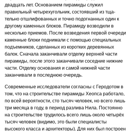
двадцать лет. Основанием пирамиды служил
правильный четырехугольник, состоявший из тща­
тельно отшлифованных и точно подогнанных один к
другому каменных блоков. Пирамиду возводили в
несколько приемов. После возведения первой оче­реди
каменные блоки поднимали с помощью спе­циальных
подъемников, сделанных из коротких де­ревянных
балок. Сначала заканчивали отделку верх­ней части
пирамиды, после этого заканчивали со­седние нижние
части. Отделку основания и самой нижней части
заканчивали в последнюю очередь.
Современные исследователи согласны с Геродо­том в
том, что на строительстве пирамиды Хеопса работало,
по всей вероятности, сто тысяч человек, но всего лишь
три месяца в году, в период разлива Нила. Постоянно
на строительстве трудилось всего лишь около четырёх
тысяч человек (видимо, это бы­ли специалисты
высокого класса и архитекторы). Для них был построен