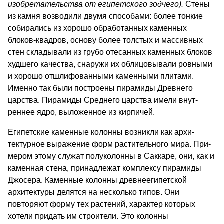
изобретательства от египетского зодчего)
.
Стены
из камня возводили двумя способами: более тонкие
собирались из хорошо обработанных каменных
блоков-квадров, основу более толстых и массивных
стен складывали из грубо отесанных каменных бло­ков
худшего качества, снаружи их облицовывали ро­вными
и хорошо отшлифованными каменными плита­ми.
Именно так были построены пирамиды Древне­го
царства. Пирамиды Среднего царства имели внут­
реннее ядро, выложенное из кирпичей.
Египетские каменные колонны возникли как архи­
тектурное выражение форм растительного мира. При­
мером этому служат полуколонны в Саккаре, они, как и
каменная стена, принадлежат комплексу пи­рамиды
Джосера. Каменные колонны древнеегипетс­кой
архитектуры делятся на несколько типов. Они
повторяют форму тех растений, характер которых
хотели придать им строители. Это колонны