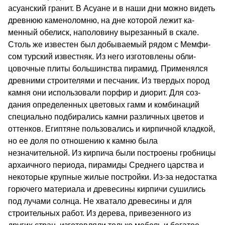
асуанский гранит. В Асуане и в наши дни можно видеть
древнюю каменоломню, на дне которой лежит ка­
менный обелиск, наполовину вырезанный в скале.
Столь же известен был добываемый рядом с Мемфи­
сом турский известняк. Из него изготовлены обли­
цовочные плиты большинства пирамид. Применялся
древними строителями и песчаник. Из твердых пород
камня они использовали порфир и диорит. Для соз­
дания определенных цветовых гамм и комбинаций
специально подбирались камни различных цветов и
оттенков. Египтяне пользовались и кирпичной кладкой,
но ее доля по отношению к камню была
незначительной. Из кирпича были построены гробницы
архаичного периода, пирамиды Среднего цар­ства и
некоторые крупные жилые постройки. Из-за недостатка
горючего материала и древесины кирпи­чи сушились
под лучами солнца. Не хватало древе­сины и для
строительных работ. Из дерева, приве­зенного из