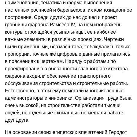
наименования, тематика и форма вы­полнения
настенных росписей и барельефов, их ком­позиционное
построение. Среди других до нас дошел и проект
гробницы фараона Рамсеса IV, на нем изоб­ражены
контуры строящейся усыпальницы, ее наи­более
важные элементы в различных проекциях. Чертежи
были примерными, без масштаба, соблюда­лись только
пропорции, точные же цифровые дан­ные прилагались
в пояснениях к чертежам. Наряду с работами по
проектированию в обязанности главно­го архитектора
фараона входили обеспечение транс­портного
обслуживания строительства и строитель­ные работы.
Естественно, в этом ему помогали мно­гочисленные
администраторы и чиновники. Орга­низация труда была
очень высокой, на строительстве работали тысячи
людей, но отдельные «команды» не мешали работе
друг друга.
На основании своих египетских впечатлений Ге­родот