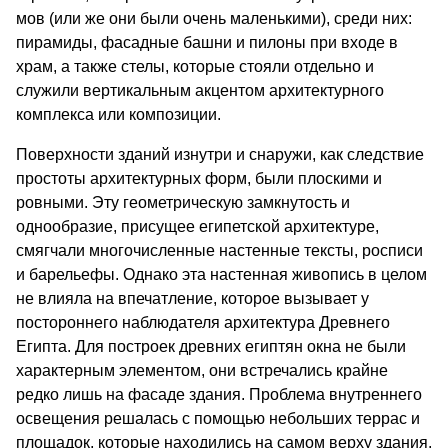
мов (или же они были очень маленькими), среди них:
пирамиды, фасадные башни и пилоны при входе в
храм, а также стелы, которые стояли отдель­но и
служили вертикальным акцентом архитектур­ного
комплекса или композиции.
Поверхности зданий изнутри и снаружи, как следствие
простоты архитектурных форм, были плоскими и
ровными. Эту геометрическую замкну­тость и
однообразие, присущее египетской архитек­туре,
смягчали многочисленные настенные тексты, росписи
и барельефы. Однако эта настенная живо­пись в целом
не влияла на впечатление, которое вызывает у
постороннего наблюдателя архитектура Древнего
Египта. Для построек древних египтян окна не были
характерным элементом, они встре­чались крайне
редко лишь на фасаде здания. Про­блема внутреннего
освещения решалась с помощью небольших террас и
площадок, которые находились на самом верху здания.