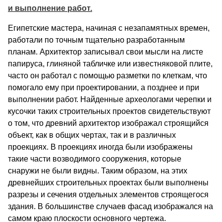
и выполнение работ.
Египетские мастера, начиная с незапамятных вре­мен,
работали по точным тщательно разработанным
планам. Архитектор записывал свои мысли на листе
папируса, глиняной табличке или известняковой пли­те,
часто он работал с помощью разметки по клет­кам, что
помогало ему при проектировании, а позд­нее и при
выполнении работ. Найденные археоло­гами черепки и
кусочки таких строительных проек­тов свидетельствуют
о том, что древний архитектор изображал строящийся
объект, как в общих чертах, так и в различных
проекциях. В проекциях иног­да были изображены
такие части возводимого со­оружения, которые
снаружи не были видны. Таким образом, на этих
древнейших строительных про­ектах были выполнены
разрезы и сечения отдель­ных элементов строящегося
здания. В большинстве случаев фасад изображался на
самом краю плоскос­ти основного чертежа.