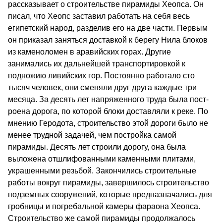
рассказывает о строительстве пирамиды Хе­опса. Он
писал, что Хеопс заставил работать на себя весь
египетский народ, разделив его на две части. Первым
он приказал заняться доставкой к берегу Ни­ла блоков
из каменоломен в аравийских горах. Дру­гие
занимались их дальнейшей транспортировкой к
подножию ливийских гор. Постоянно работало сто
тысяч человек, они сменяли друг друга каждые три
месяца. За десять лет напряженного труда была пост­
роена дорога, по которой блоки доставляли к реке. По
мнению Геродота, строительство этой дороги бы­ло не
менее трудной задачей, чем постройка самой
пирамиды. Десять лет строили дорогу, она была
выложена отшлифованными каменными плитами,
украшенными резьбой. Закончились строительные
работы вокруг пирамиды, завершилось строительст­во
подземных сооружений, которые предназнача­лись для
гробницы и погребальной камеры фараона Хеопса.
Строительство же самой пирамиды продол­жалось