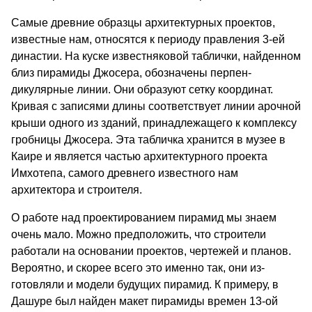
Самые древние образцы архитектурных проектов,
известные нам, относятся к периоду правления 3-ей
династии. На куске известняковой таблички, найден­ном
близ пирамиды Джосера, обозначены перпен­
дикулярные линии. Они образуют сетку координат.
Кривая с записями длины соответствует линии ароч­ной
крыши одного из зданий, принадлежащего к комплексу
гробницы Джосера. Эта табличка хра­нится в музее в
Каире и является частью архи­тектурного проекта
Имхотепа, самого древнего из­вестного нам
архитектора и строителя.
О работе над проектированием пирамид мы знаем
очень мало. Можно предположить, что строители
работали на основании проектов, чертежей и пла­нов.
Вероятно, и скорее всего это именно так, они из­
готовляли и модели будущих пирамид. К примеру, в
Дашуре был найден макет пирамиды времен 13-ой