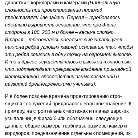
династии с коридорами и камерами
(Наибольшую
сложность при проектировании пирамид
представляли две задачи. Первая – требовалось
идеально вы
ровнять основание, что при длине
стороны в 100, 200 м и более – весьма сложно.
Вторая – требовалось идеально высчитать угол
наклона ребра угловых камней основания, так, чтобы
эти реб­ра сошлись в одну точку на огромной высоте.
И то и другое осу­ществлялось с высокой точностью,
что подтверждает прекрасное владение прикладной
математикой, впоследствии заимствованной и
развитой древнегреческими учеными
)
.
И в более поздние времена проектированию стро­
ящихся сооружений придавалось большое значение. К
примеру, на строительных чертежах и планах царс­ких
усыпальниц в Фивах были обозначены следу­ющие
данные: общие размеры гробницы, размеры камер и
коридоров, предназначение отдельных по­мещений, их