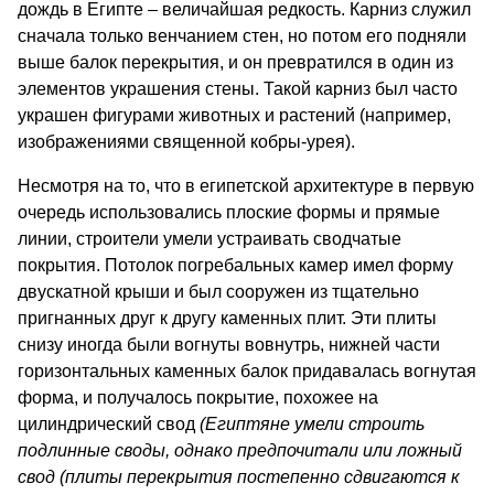
дождь в Египте – величайшая редкость. Карниз слу­жил
сначала только венчанием стен, но потом его подняли
выше балок перекрытия, и он превратился в один из
элементов украшения стены. Такой карниз был часто
украшен фигурами животных и растений (например,
изображениями священной кобры-урея).
Несмотря на то, что в египетской архитектуре в первую
очередь использовались плоские формы и прямые
линии, строители умели устраивать сводчатые
покрытия. Потолок погребальных камер имел форму
двускатной крыши и был сооружен из тща­тельно
пригнанных друг к другу каменных плит. Эти плиты
снизу иногда были вогнуты вовнутрь, нижней части
горизонтальных каменных балок придавалась вогнутая
форма, и получалось покрытие, похожее на
цилиндрический свод
(Египтяне умели строить
подлинные своды, однако пред­почитали или ложный
свод (плиты перекрытия постепенно сдви­гаются к