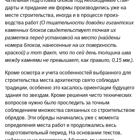
чательная подготовка блоков под необходимые стан­
дарты и придание им формы производились уже на
месте строительства, иногда и в процессе произ­
водства работ
(О тщательности доводки гигантских
каменных блоков свидетельствует точная их
разметка перед установкой на место (найдены
номера блоков, нанесенные на их поверхность
краской) и тот факт, что по сей день толщина шва
между камнями не пре­вышает, как правило, 0,15 мм.)
.
Кроме осмотра и учета особенностей выбранного для
строительства места архитектор свято соблюдал
традиции, особенно это касалось ориентации буду­щего
здания по звездам. Кроме решения чисто тех­нических
вопросов нужно было проследить за точ­ным
соблюдением множества связанных со строи­тельством
обрядов. Эти обряды начинались уже с момента
определения места работ и продолжались весь
подготовительный период. На основании текс­тов,