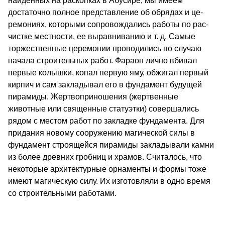
найденных на раскопках в Абусире, мы имеем
достаточно полное представление об обрядах и це­
ремониях, которыми сопровождались работы по рас­
чистке местности, ее выравниванию и т. д. Самые
торжественные церемонии проводились по случаю
начала строительных работ. Фараон лично вбивал
первые колышки, копал первую яму, обжигал пер­вый
кирпич и сам закладывал его в фундамент бу­дущей
пирамиды. Жертвоприношения (жертвенные
животные или священные статуэтки) совершались
рядом с местом работ по закладке фундамента. Для
придания новому сооружению магической силы в
фундамент строящейся пирамиды закладывали камни
из более древних гробниц и храмов. Счита­лось, что
некоторые архитектурные орнаменты и формы тоже
имеют магическую силу. Их изготовля­ли в одно время
со строительными работами.