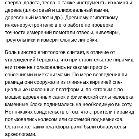
сверла, долота, тесла, а также инструменты из камня и
дерева (шлихтовый и шлифовальный камни,
деревянный молот и др.). Древнему египетс­кому
инженеру-строителю в его работе по проверке
точности измерений помогали отвесы, нивелиры,
треугольники и измерительные линейки.
Большинство египтологов считает, в отличие от
утверждений Геродота, что при строительстве пи­рамид
египтяне не пользовались никакими приспо­
соблениями и механизмами. По мере возведения пи­
рамиды они сооружали из глиняных кирпичей спе­
циальные наклонные платформы, по которым с по­
мощью деревянных санок и физической силы челове­ка
каменные блоки поднимались на необходимую высоту.
Нет никаких свидетельств о том, что стро­ители пирамид
пользовались колесом или системой подъемников.
Остатки же таких платформ-рамп бы­ли обнаружены
археологами.