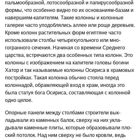
пальмообразной, лотосообразной и папирусообразной
фор­мы, что особенно видно по их основаниям-базам и
навершиям-капителям. Такие колонны и колонные
галереи часто уподоблялись аллее или роще деревь­ев.
Кроме колонн растительных форм египтяне час­то
использовали столбы четырехугольного или мно­
гогранного сечения. Начиная со времени Среднего
царства, встречаются два особенных типа колонн. Это
колонны с изображением на капители головы богини
Хатор и так называемые колонны Осириса в храмовых
постройках. Такая колонна обычно стояла перед
колоннадой, обрамляющей вход в храм, иногда это
была статуя бога Осириса, составляющая с колонной
одно целое.
Опорные панели между столбами строители вык­
ладывали из каменных балок, сверху на них укла­
дывали каменные плиты, которые образовывали пло­
ский потолок. Над ним сверху не было кровли, ведь