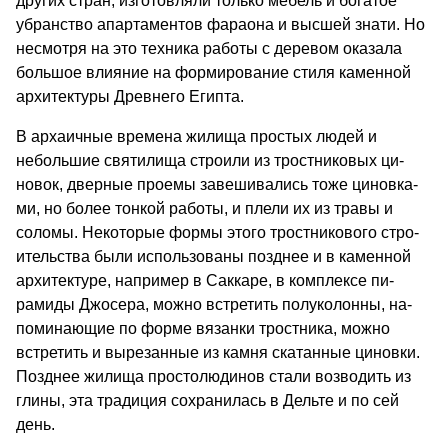
других стран, изготовляли только мебель и богатое
убранство апартаментов фараона и выс­шей знати. Но
несмотря на это техника работы с деревом оказала
большое влияние на формирование стиля каменной
архитектуры Древнего Египта.
В архаичные времена жилища простых людей и
небольшие святилища строили из тростниковых ци­
новок, дверные проемы завешивались тоже циновка­
ми, но более тонкой работы, и плели их из травы и
соломы. Некоторые формы этого тростникового стро­
ительства были использованы позднее и в каменной
архитектуре, например в Саккаре, в комплексе пи­
рамиды Джосера, можно встретить полуколонны, на­
поминающие по форме вязанки тростника, можно
встретить и вырезанные из камня скатанные ци­новки.
Позднее жилища простолюдинов стали воз­водить из
глины, эта традиция сохранилась в Дель­те и по сей
день.