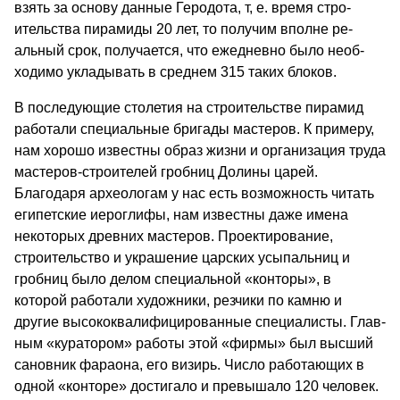
взять за основу данные Геродота, т, е. время стро­
ительства пирамиды 20 лет, то получим вполне ре­
альный срок, получается, что ежедневно было необ­
ходимо укладывать в среднем 315 таких блоков.
В последующие столетия на строительстве пира­мид
работали специальные бригады мастеров. К при­меру,
нам хорошо известны образ жизни и органи­зация труда
мастеров-строителей гробниц Долины царей.
Благодаря археологам у нас есть возможность читать
египетские иероглифы, нам известны даже имена
некоторых древних мастеров. Проектирова­ние,
строительство и украшение царских усыпаль­ниц и
гробниц было делом специальной «конторы», в
которой работали художники, резчики по камню и
другие высококвалифицированные специалисты. Глав­
ным «куратором» работы этой «фирмы» был выс­ший
сановник фараона, его визирь. Число работа­ющих в
одной «конторе» достигало и превышало 120 человек.