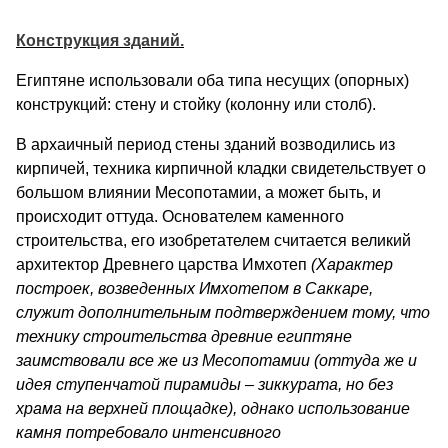
Конструкция зданий.
Египтяне использовали оба типа несущих (опор­ных)
конструкций: стену и стойку (колонну или столб).
В архаичный период стены зданий возводились из
кирпичей, техника кирпичной кладки свидетельст­вует о
большом влиянии Месопотамии, а может быть, и
происходит оттуда. Основателем каменного
строительства, его изобретателем считается великий
архитектор Древнего царства Имхотеп
(
Характер
построек, возведенных Имхотепом в Саккаре,
служит дополнительным подтверждением тому, что
технику строительства древние египтяне
заимствовали все же из Месопо­тамии (оттуда же и
идея ступенчатой пирамиды – зиккурата, но без
храма на верхней площадке), однако использование
камня потребовало интенсивного