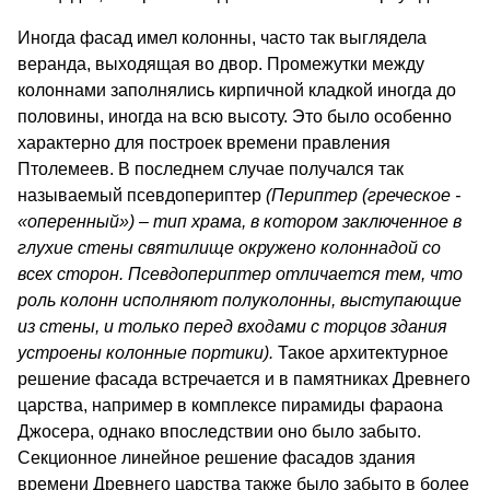
Иногда фасад имел колонны, часто так выглядела
веранда, выходящая во двор. Промежутки между
колоннами заполнялись кирпичной кладкой иногда до
половины, иногда на всю высоту. Это было особенно
характерно для построек времени правле­ния
Птолемеев. В последнем случае получался так
называемый псевдопериптер
(Периптер (греческое -
«оперенный») – тип храма, в кото­ром заключенное в
глухие стены святилище окружено колон­надой со
всех сторон. Псевдопериптер отличается тем, что
роль колонн исполняют полуколонны, выступающие
из стены, и только перед входами с торцов здания
устроены колонные портики).
Такое архитектурное
решение фасада встречается и в памятниках Древ­него
царства, например в комплексе пирамиды фа­раона
Джосера, однако впоследствии оно было за­быто.
Секционное линейное решение фасадов здания
времени Древнего царства также было забыто в более