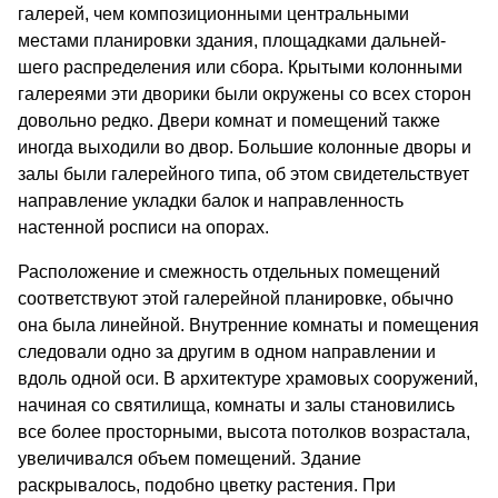
галерей, чем композиционными центральными
местами планировки здания, площадками дальней­
шего распределения или сбора. Крытыми колонными
галереями эти дворики были окружены со всех сто­рон
довольно редко. Двери комнат и помещений так­же
иногда выходили во двор. Большие колонные дворы и
залы были галерейного типа, об этом сви­детельствует
направление укладки балок и направ­ленность
настенной росписи на опорах.
Расположение и смежность отдельных помеще­ний
соответствуют этой галерейной планировке, обычно
она была линейной. Внутренние комнаты и помещения
следовали одно за другим в одном нап­равлении и
вдоль одной оси. В архитектуре храмо­вых сооружений,
начиная со святилища, комнаты и залы становились
все более просторными, высота потолков возрастала,
увеличивался объем помеще­ний. Здание
раскрывалось, подобно цветку растения. При