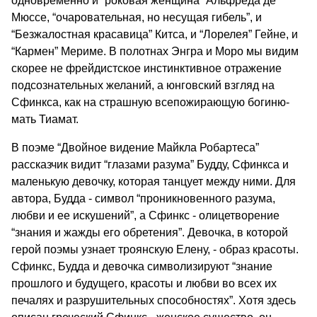
одновременно и “роковая женщина” Альфреда де
Мюссе, “очаровательная, но несущая гибель”, и
“Безжалостная красавица” Китса, и “Лорелея” Гейне, и
“Кармен” Мериме. В полотнах Энгра и Моро мы видим
скорее не фрейдистское инстинктивное отражение
подсознательных желаний, а юнговский взгляд на
Сфинкса, как на страшную всепожирающую богиню-
мать Тиамат.
В поэме “Двойное видение Майкла Робартеса”
рассказчик видит “глазами разума” Будду, Сфинкса и
маленькую девочку, которая танцует между ними. Для
автора, Будда - символ “проникновенного разума,
любви и ее искушений”, а Сфинкс - олицетворение
“знания и жажды его обретения”. Девочка, в которой
герой поэмы узнает троянскую Елену, - образ красоты.
Сфинкс, Будда и девочка символизируют “знание
прошлого и будущего, красоты и любви во всех их
печалях и разрушительных способностях”. Хотя здесь