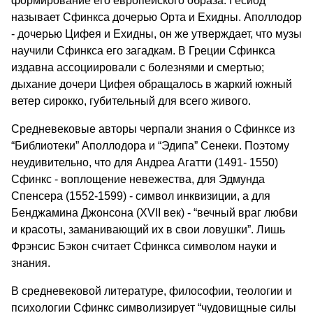
формирование его европейского образа. Гесиод
называет Сфинкса дочерью Орта и Ехидны. Аполлодор
- дочерью Цифея и Ехидны, он же утверждает, что музы
научили Сфинкса его загадкам. В Греции Сфинкса
издавна ассоциировали с болезнями и смертью;
дыхание дочери Цифея обращалось в жаркий южный
ветер сирокко, губительный для всего живого.
Средневековые авторы черпали знания о Сфинксе из
“Библиотеки” Аполлодора и “Эдипа” Сенеки. Поэтому
неудивительно, что для Андреа Агатти (1491- 1550)
Сфинкс - воплощение невежества, для Эдмунда
Спенсера (1552-1599) - символ инквизиции, а для
Бенджамина Джонсона (XVII век) - “вечный враг любви
и красоты, заманивающий их в свои ловушки”. Лишь
Фрэнсис Бэкон считает Сфинкса символом науки и
знания.
В средневековой литературе, философии, теологии и
психологии Сфинкс символизирует “чудовищные силы