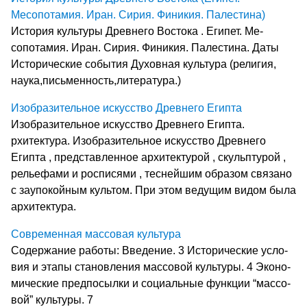
Месопотамия. Иран. Сирия. Финикия. Палестина)
История культуры Древнего Востока . Еги­пет. Ме­
сопотамия. Иран. Сирия. Фи­никия. Па­лестина. Даты
Исторические события Духовная культура (религия,
наука,письменность,литература.)
Изобразительное искусство Древнего Египта
Изобразительное искусство Древнего Египта.
рхитектура. Изобразительное искусство Древнего
Египта , представленное архитектурой , скульптурой ,
рельефами и росписями , теснейшим образом связано
с заупокойным культом. При этом ведущим видом была
архитектура.
Современная массовая культура
Со­дер­жа­ние ра­бо­ты: Введение. 3 Ис­то­ри­че­ские ус­ло­
вия и эта­пы ста­нов­ле­ния мас­со­вой куль­ту­ры. 4 Эко­но­
ми­че­ские пред­по­сыл­ки и со­ци­аль­ные функ­ции “мас­со­
вой” куль­ту­ры. 7