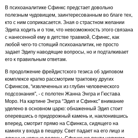
В психоаналитике Сфинкс предстает довольно
полезным чудовищем, заинтересованным во благе тех,
кто с ним соприкасается. Зная о страстном желании
Эдипа ходить и о том, что невозможность этого связана
с нанесенной ему в детстве травмой, Сфинкс, как
любой чего-то стоящий психоаналитик, не просто
задает Эдипу наводящие вопросы, но и подталкивает
его к правильным ответам.
В продолжение фрейдистского тезиса об эдиповом
комплексе кратко рассмотрим трактовку других
Сфинксов, “извлеченных из глубин человеческого
подсознания”, - с полотен Жанна Энгра и Гюстава
Моро. На картине Энгра “Эдип и Сфинкс” внимание
уделено в основном царю: обнаженный Эдип стоит
оперевшись о придорожный камень и, наклонившись
вперед, смотрит прямо на Сфинкса, сидящего на
камнях у входа в пещеру. Свет падает на его лицо и