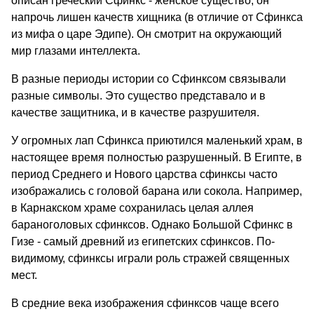
описан греческий Сфинкс - женское существо, он
напрочь лишен качеств хищника (в отличие от Сфинкса
из мифа о царе Эдипе). Он смотрит на окружающий
мир глазами интеллекта.
В разные периоды истории со Сфинксом связывали
разные символы. Это существо представало и в
качестве защитника, и в качестве разрушителя.
У огромных лап Сфинкса приютился маленький храм, в
настоящее время полностью разрушенный. В Египте, в
период Среднего и Нового царства сфинксы часто
изображались с головой барана или сокола. Например,
в Карнакском храме сохранилась целая аллея
бараноголовых сфинксов. Однако Большой Сфинкс в
Гизе - самый древний из египетских сфинксов. По-
видимому, сфинксы играли роль стражей священных
мест.
В средние века изображения сфинксов чаще всего