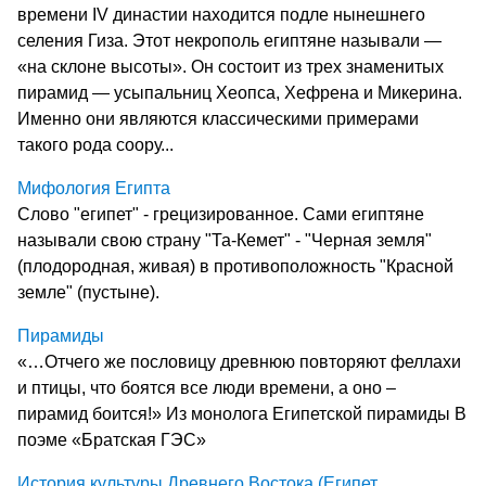
времени IV династии находится подле нынешнего
селения Гиза. Этот некрополь египтяне называли —
«на склоне высоты». Он состоит из трех знаменитых
пирамид — усыпальниц Хеопса, Хефрена и Микерина.
Именно они являются классическими примерами
такого рода соору...
Мифология Египта
Слово "египет" - грецизированное. Сами египтяне
называли свою страну "Та-Кемет" - "Черная земля"
(плодородная, живая) в противоположность "Красной
земле" (пустыне).
Пирамиды
«…Отчего же пословицу древнюю повторяют феллахи
и птицы, что боятся все люди времени, а оно –
пирамид боится!» Из монолога Египетской пирамиды В
поэме «Братская ГЭС»
История культуры Древнего Востока (Египет.