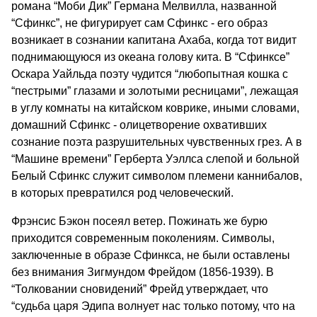
романа “Моби Дик” Германа Мелвилла, названной
“Сфинкс”, не фигурирует сам Сфинкс - его образ
возникает в сознании капитана Ахаба, когда тот видит
поднимающуюся из океана голову кита. В “Сфинксе”
Оскара Уайльда поэту чудится “любопытная кошка с
“пестрыми” глазами и золотыми ресницами”, лежащая
в углу комнаты на китайском коврике, иными словами,
домашний Сфинкс - олицетворение охвативших
сознание поэта разрушительных чувственных грез. А в
“Машине времени” Герберта Уэллса слепой и больной
Белый Сфинкс служит символом племени каннибалов,
в которых превратился род человеческий.
Фрэнсис Бэкон посеял ветер. Пожинать же бурю
приходится современным поколениям. Символы,
заключенные в образе Сфинкса, не были оставлены
без внимания Зигмундом Фрейдом (1856-1939). В
“Толковании сновидений” Фрейд утверждает, что
“судьба царя Эдипа волнует нас только потому, что на