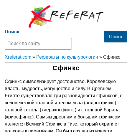
Поиск:
Xreferat.com
»
Рефераты по культурологии
» Сфинкс
Сфинкс
Сфинкс символизирует достоинство. Королевскую
власть, мудрость, могущество и силу. В Древнем
Египте существовало три разновидности сфинксов, с
человеческой головой и телом льва (андросфинкс); с
головой сокола (хиеракосфинкс) и с головой барана
(криосфинкс). Самым древним и большим сфинксом
является Великий Сфинкс в Гизе, который охраняет
подходы к пирамидам. Он был создан из извести