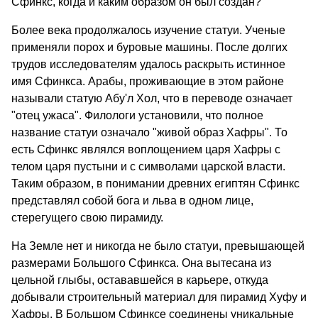
Сфинкс, когда и каким образом он был создан?
Более века продолжалось изучение статуи. Ученые
применяли порох и буровые машины. После долгих
трудов исследователям удалось раскрыть истинное
имя Сфинкса. Арабы, проживающие в этом районе
называли статую Абу'л Хол, что в переводе означает
"отец ужаса". Филологи установили, что полное
название статуи означало "живой образ Хафры". То
есть Сфинкс являлся воплощением царя Хафры с
телом царя пустыни и с символами царской власти.
Таким образом, в понимании древних египтян Сфинкс
представлял собой бога и льва в одном лице,
стерегущего свою пирамиду.
На Земле нет и никогда не было статуи, превышающей
размерами Большого Сфинкса. Она вытесана из
цельной глыбы, остававшейся в карьере, откуда
добывали строительный материал для пирамид Хуфу и
Хафры. В Большом Сфинксе соединены уникальные