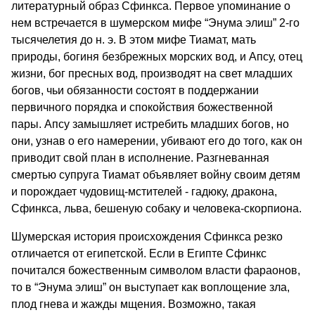
литературный образ Сфинкса. Первое упоминание о
нем встречается в шумерском мифе “Энума элиш” 2-го
тысячелетия до н. э. В этом мифе Тиамат, мать
природы, богиня безбрежных морских вод, и Апсу, отец
жизни, бог пресных вод, производят на свет младших
богов, чьи обязанности состоят в поддержании
первичного порядка и спокойствия божественной
пары. Апсу замышляет истребить младших богов, но
они, узнав о его намерении, убивают его до того, как он
приводит свой план в исполнение. Разгневанная
смертью супруга Тиамат объявляет войну своим детям
и порождает чудовищ-мстителей - гадюку, дракона,
Сфинкса, льва, бешеную собаку и человека-скорпиона.
Шумерская история происхождения Сфинкса резко
отличается от египетской. Если в Египте Сфинкс
почитался божественным символом власти фараонов,
то в “Энума элиш” он выступает как воплощение зла,
плод гнева и жажды мщения. Возможно, такая