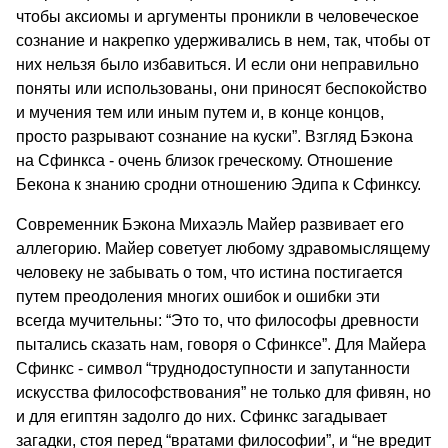
чтобы аксиомы и аргументы проникли в человеческое
сознание и накрепко удерживались в нем, так, чтобы от
них нельзя было избавиться. И если они неправильно
поняты или использованы, они приносят беспокойство
и мучения тем или иным путем и, в конце концов,
просто разрывают сознание на куски”. Взгляд Бэкона
на Сфинкса - очень близок греческому. Отношение
Бекона к знанию сродни отношению Эдипа к Сфинксу.
Современник Бэкона Михаэль Майер развивает его
аллегорию. Майер советует любому здравомыслящему
человеку не забывать о том, что истина постигается
путем преодоления многих ошибок и ошибки эти
всегда мучительны: “Это то, что философы древности
пытались сказать нам, говоря о Сфинксе”. Для Майера
Сфинкс - символ “труднодоступности и запутанности
искусства философствования” не только для фивян, но
и для египтян задолго до них. Сфинкс загадывает
загадки, стоя перед “вратами философии”, и “не вредит