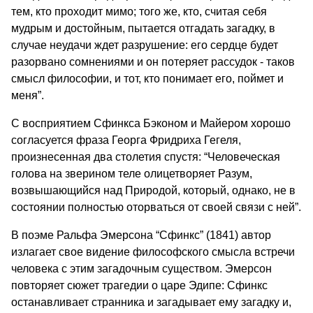
тем, кто проходит мимо; того же, кто, считая себя
мудрым и достойным, пытается отгадать загадку, в
случае неудачи ждет разрушение: его сердце будет
разорвано сомнениями и он потеряет рассудок - таков
смысл философии, и тот, кто понимает его, поймет и
меня”.
С восприятием Сфинкса Бэконом и Майером хорошо
согласуется фраза Георга Фридриха Гегеля,
произнесенная два столетия спустя: “Человеческая
голова на зверином теле олицетворяет Разум,
возвышающийся над Природой, который, однако, не в
состоянии полностью оторваться от своей связи с ней”.
В поэме Ральфа Эмерсона “Сфинкс” (1841) автор
излагает свое видение философского смысла встречи
человека с этим загадочным существом. Эмерсон
повторяет сюжет трагедии о царе Эдипе: Сфинкс
останавливает странника и загадывает ему загадку и,