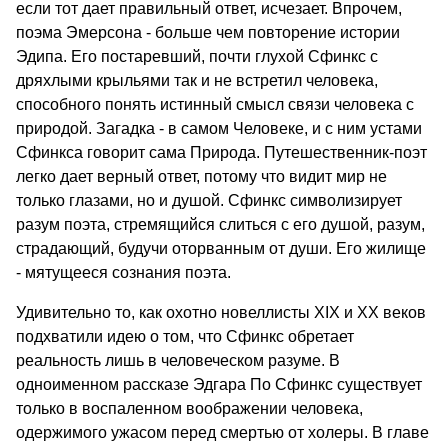
если тот дает правильный ответ, исчезает. Впрочем,
поэма Эмерсона - больше чем повторение истории
Эдипа. Его постаревший, почти глухой Сфинкс с
дряхлыми крыльями так и не встретил человека,
способного понять истинный смысл связи человека с
природой. Загадка - в самом Человеке, и с ним устами
Сфинкса говорит сама Природа. Путешественник-поэт
легко дает верный ответ, потому что видит мир не
только глазами, но и душой. Сфинкс символизирует
разум поэта, стремящийся слиться с его душой, разум,
страдающий, будучи оторванным от души. Его жилище
- мятущееся сознания поэта.
Удивительно то, как охотно новеллисты XIX и XX веков
подхватили идею о том, что Сфинкс обретает
реальность лишь в человеческом разуме. В
одноименном рассказе Эдгара По Сфинкс существует
только в воспаленном воображении человека,
одержимого ужасом перед смертью от холеры. В главе