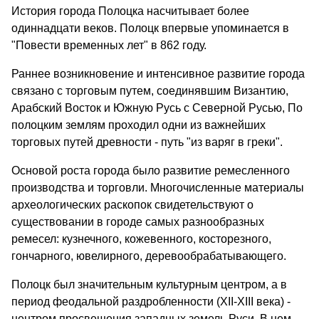
История города Полоцка насчитывает более
одиннадцати веков. Полоцк впервые упоминается в
"Повести временных лет" в 862 году.
Раннее возникновение и интенсивное развитие города
связано с торговым путем, соединявшим Византию,
Арабский Восток и Южную Русь с Северной Русью, По
полоцким землям проходил одни из важнейших
торговых путей древности - путь "из варяг в греки".
Основой роста города было развитие ремесленного
производства и торговли. Многочисленные материалы
археологических раскопок свидетельствуют о
существовании в городе самых разнообразных
ремесел: кузнечного, кожевенного, косторезного,
гончарного, ювелирного, деревообрабатывающего.
Полоцк был значительным культурным центром, а в
период феодальной раздробленности (XII-XIII века) -
центром просвещения западных земель Руси. В нем