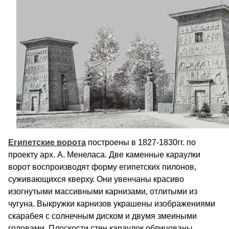
Египетские ворота
построены в 1827-1830гг. по
проекту арх. А. Менеласа. Две каменные караулки
ворот воспроизводят форму египетских пилонов,
суживающихся кверху. Они увенчаны красиво
изогнутыми массивными карнизами, отлитыми из
чугуна. Выкружки карнизов украшены изображениями
скарабея с солнечным диском и двумя змеиными
головами. Плоскости стен караулок облицованы