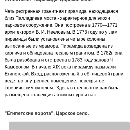
Четырехгранная гранитная пирамида
, находящаяся
близ Палладиева моста,- характерное для эпохи
парковое сооружение. Она построена в 1770—1771
архитектором В. И. Нееловым. В 1773 году по углам
пирамиды были установлены четыре колонны,
вытесанные из мрамора. Пирамида возведена из
кирпича и облицована тесаным гранитом. В 1782г. она
была разобрана и отстроена в 1783 году заново Ч.
Камероном. В начале XIX века пирамиду называли
Египетской. Вход, расположенный в её лицевой грани,
ведет во внутреннее помещение, перекрытое
сферическим куполом. Здесь в стенных нишах была
размещена коллекция античных урн и ваз.
"Египетские ворота". Царское село.