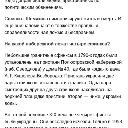
годы допрашивали людей, арестованных по
политическим обвинениям.
Сфинксы Шемякина символизируют жизнь и смерть. И
еще они напоминают о торжестве правды и
справедливости над ложью и бесправием.
На какой набережной лежат четыре сфинкса?
Небольшие гранитные сфинксы в 1790-х годах были
установлены на пристани Полюстровской набережной
(наб. Свердлова) у дома № 40, где была когда-то дача
А. Г. Кушелева-Везбородко. Пристань украсили две
пары сфинксов, изваянных из гранита. Одна пара
смотрящих друг на друга сфинксов находилась на
верхней площадке пристани, вторая — ниже, у кромки
воды.
Во второй половине ХIХ века все четыре сфинкса
были украдены. Они бесследно исчезли. Только в 1958