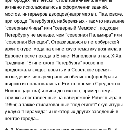
пригородах "египетски" стилизованные элементы
активно использовались в оформлении зданий,
мостов, интерьеров дворцов(например в г. Павловске,
пригороде Петербурга), набережных - так что название
"северные Фивы" или "северный Мемфис", подходит
Петербургу не меньше, чем "северная Пальмира" или
"северная Венеция". Отразившаяся в петербургской
архитектуре мода на египетскую тематику возникла в
Европе после похода в Египет Наполеона в нач. XIXв.
Традиция "Египетского Петербурга" косвенно
продолжала существовать и в Советское время -
возведение четырехгранных обелисков(прообразы
широко использовались в Египте времен Среднего и
Нового царства) и жива до сих пор, пример тому -
сфинксы поставленные на набережной Робеспьера в
1995г, а также стилизованные "под египет" скульптуры
у клуба "Пирамида" и некоторых других заведений в
центре города...