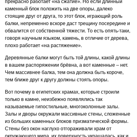
прекрасно работает «на сжатие». Но если длинный
каменный блок положить на две опоры, далеко
стоящие друг от друга, то этот блок, играющий роль
балки, непременно вскоре даст трещину посередине и
обвалится от собственной тяжести. То есть опять-таки,
говоря научным языком, камень, в отличие от дерева,
плохо работает «на растяжение».
Деревянные балки могут быть той длины, какой длины
в вашем распоряжении брёвна, а вот каменные – нет.
Чем массивнее балка, тем она должна быть короче,
тем ближе друг к другу должны стоять опоры.
Вот почему в египетских храмах, которые строили
только в камне, неизбежно появлялись так
называемые гипостильные, многоколонные залы.
Залы и дворы окружали массивные стены, сложенные
из больших каменных блоков призматической формы.
Стены без окон наглухо отгораживали храм от
окружающего мира, их поверхность украшалась, как и