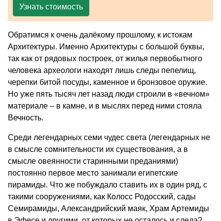
Узнать стоимость
Обратимся к очень далёкому прошлому, к истокам
Архитектуры. Именно Архитектуры с большой буквы,
так как от рядовых построек, от жилья первобытного
человека археологи находят лишь следы пепелищ,
черепки битой посуды, каменное и бронзовое оружие.
Но уже пять тысяч лет назад люди строили в «вечном»
материале – в камне, и в мыслях перед ними стояла
Вечность.
Среди легендарных семи чудес света (легендарных не
в смысле сомнительности их существования, а в
смысле овеянности старинными преданиями)
постоянно первое место занимали египетские
пирамиды. Что же побуждало ставить их в один ряд, с
такими сооружениями, как Колосс Родосский, сады
Семирамиды, Александрийский маяк, Храм Артемиды
в Эфесе и другими, от которых не осталось и следа?