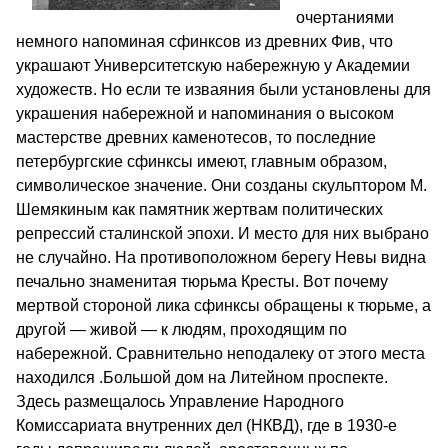
очертаниями
немного напоминая сфинксов из древних Фив, что
украшают Университетскую набережную у Академии
художеств. Но если те изваяния были установлены для
украшения набережной и напоминания о высоком
мастерстве древних каменотесов, то последние
петербургские сфинксы имеют, главным образом,
символическое значение. Они созданы скульптором М.
Шемякиным как памятник жертвам политических
репрессий сталинской эпохи. И место для них выбрано
не случайно. На противоположном берегу Невы видна
печально знаменитая тюрьма Кресты. Вот почему
мертвой стороной лика сфинксы обращены к тюрьме, а
другой — живой — к людям, проходящим по
набережной. Сравнительно неподалеку от этого места
находился .Большой дом на Литейном проспекте.
Здесь размещалось Управление Народного
Комиссариата внутренних дел (НКВД), где в 1930-е