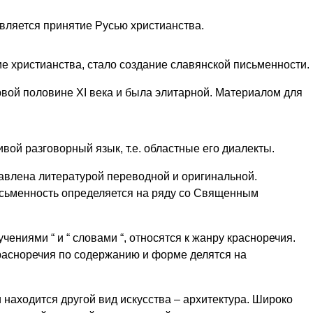
вляется принятие Русью христианства.
е христианства, стало создание славянской письменности.
рвой половине XI века и была элитарной. Материалом для
вой разговорный язык, т.е. областные его диалекты.
авлена литературой переводной и оригинальной.
сьменность определяется на ряду со Священным
чениями “ и “ словами “, относятся к жанру красноречия.
расноречия по содержанию и форме делятся на
находится другой вид искусства – архитектура. Широко