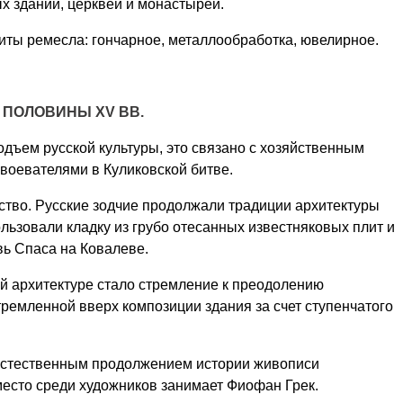
х зданий, церквей и монастырей.
иты ремесла: гончарное, металлообработка, ювелирное.
 ПОЛОВИНЫ
XV
ВВ.
одъем русской культуры, это связано с хозяйственным
воевателями в Куликовской битве.
ство. Русские зодчие продолжали традиции архитектуры
льзовали кладку из грубо отесанных известняковых плит и
вь Спаса на Ковалеве.
 архитектуре стало стремление к преодолению
стремленной вверх композиции здания за счет ступенчатого
 естественным продолжением истории живописи
место среди художников занимает Фиофан Грек.