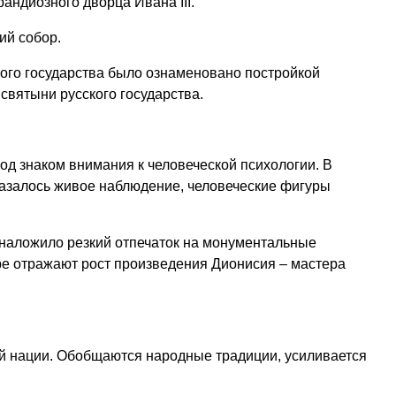
рандиозного дворца Ивана III.
ий собор.
ого государства было ознаменовано постройкой
святыни русского государства.
д знаком внимания к человеческой психологии. В
казалось живое наблюдение, человеческие фигуры
наложило резкий отпечаток на монументальные
е отражают рост произведения Дионисия – мастера
й нации. Обобщаются народные традиции, усиливается