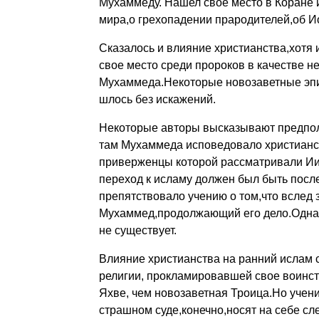
Мухаммеду. Нашел свое место в Коране 
мира,о грехопадении прародителей,об Иос
Сказалось и влияние христианства,хотя 
свое место среди пророков в качестве н
Мухаммеда.Некоторые новозаветные эпиз
шлось без искажений.
Некоторые авторы высказывают предпол
там Му­хаммеда исповедовало христианств
приверженцы которой рас­сматривали Иису
переход к исламу должен был быть после
препятствовало учению о том,что вслед
Мухаммед,продол­жающий его дело.Однак
не существует.
Влияние христианства на ранний ислам с
религии, прокламировавшей свое воинс
Яхве, чем новозавет­ная Троица.Но учени
страшном суде,конечно,носят на себе сл