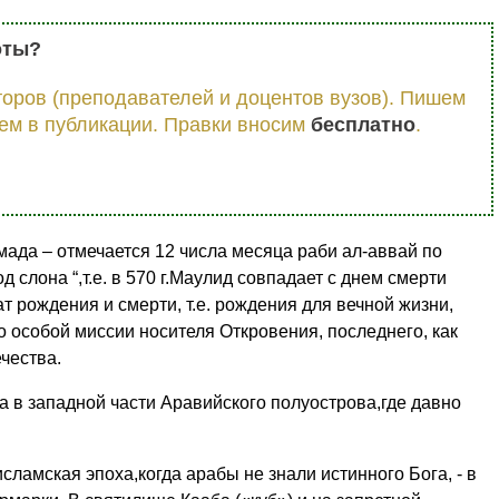
оты?
оров (преподавателей и доцентов вузов). Пишем
ем в публикации. Правки вносим
бесплатно
.
ада – отмечается 12 числа месяца раби ал-аввай по
 слона “,т.е. в 570 г.Маулид совпадает с днем смерти
рождения и смерти, т.е. рождения для вечной жизни,
 особой миссии носителя Откровения, последнего, как
чества.
 в западной части Аравийского полуострова,где давно
ламская эпоха,когда арабы не знали истинного Бога, - в