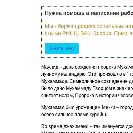
Нужна помощь в написании раб
Мы - биржа профессиональных авт
статьи РИНЦ, ВАК, Scopus. Помога
Узнать цену
Маулид – день рождения пророка Мухамм
лунному календарю. Это произошло в “ год
Мухаммада. Символичное совпадение дат 
было дано Мухаммаду Творцом в знак его
считает ислам, Пророка в истории челове
Мухаммад был уроженцем Мекки – города
осело сильное племя курейш.
Во время джахимейи – так именуется доис