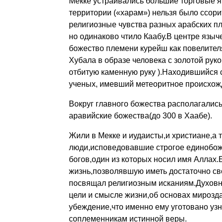
Мекке устраивались большие торговые яр
территории («харам») нельзя было ссори
религиозные чувства разных арабских п
но одинаково чтило Каабу.В центре языч
божество племени курейш как повелителя
Хубала в образе человека с золотой рук
отбитую каменную руку ).Находившийся 
ученых, имевший метеоритное происхожд
Вокруг главного божества располагалис
аравийские божества(до 300 в Хаабе).
Жили в Мекке и иудаисты,и христиане,а 
люди,исповедовавшие строгое единобож
богов,один из которых носил имя Аллах
жизнь,позволявшую иметь достаточно св
посвящал религиозным исканиям.Духовн
цели и смысле жизни,об основах мирозда
убеждение,что именно ему уготовано уз
соплеменникам истинной веры.