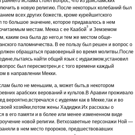
раннего ислама стоял вопрос, что из доисламских
ключить в новую религию. После некоторых колебаний был
танием всех других божеств, кроме курейшитского
л то большое зна­чение, которое придавалось в нем
3
очитаемым местам. Мекка с ее Каа­бой
и Земземом
м, каким она была до него,и тем же местом обще­
ского палом­ничества. В ее пользу был решен и вопрос о
у должен обращаться правоверный во время молитвы.После
Медине,пытаясь найти общий язык с иудаизмом,установил
вопрос был пересмотрен,и с того вре­мени каждый
ом в направлении Мекки.
лам было не меньшим, а, может быть,в некотором
евних арабских верований и культов.В Аравии проживало
 вероятно,встречался с иудеями как в Мекке,так и во
своей хо­зяйки,потом жены Хадиджи.Их рассказы о
ся в его памяти и в более или менее измененном виде
вероучение новой религии. Ветхозавет­ные персонажи Ной —
аняли в нем место пророков, предшество­вавших