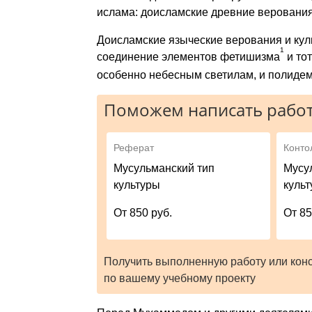
ислама: доисламские древние веро­вания 
Доисламские языческие верования и кул
1
соединение эле­ментов фетишизма
и то
особенно небесным светилам, и поли­де
Поможем написать работ
Реферат
Конто
Мусульманский тип
Мусу
культуры
куль
От 850 руб.
От 85
Получить выполненную работу или кон
по вашему учебному проекту