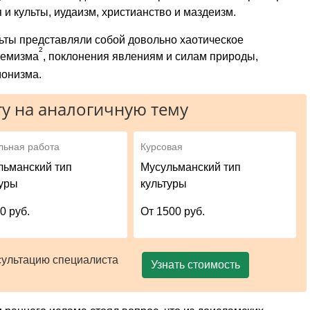
и культы, иудаизм, христианство и маздеизм.
ьты пред­ставляли собой довольно хаотическое
2
темизма
, поклонения явлениям и силам природы,
монизма.
у на аналогичную тему
льная работа
Курсовая
льманский тип
Мусульманский тип
туры
культуры
0 руб.
От 1500 руб.
сультацию специалиста
Узнать стоимость