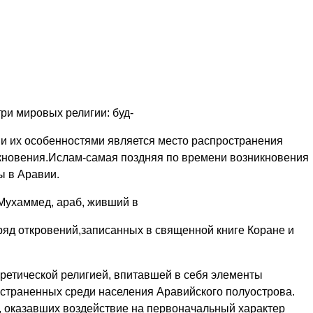
ри мировых религии: буд-
и их особенностями является место распространения
икновения.Ислам-самая поздняя по времени возникновения
ы в Аравии.
Мухаммед, араб, живший в
 ряд откровений,записанных в священной книге Коране и
ретической религией, впитавшей в себя элементы
ространенных среди населения Аравийского полуострова.
 оказавших воздействие на первона­чальный характер