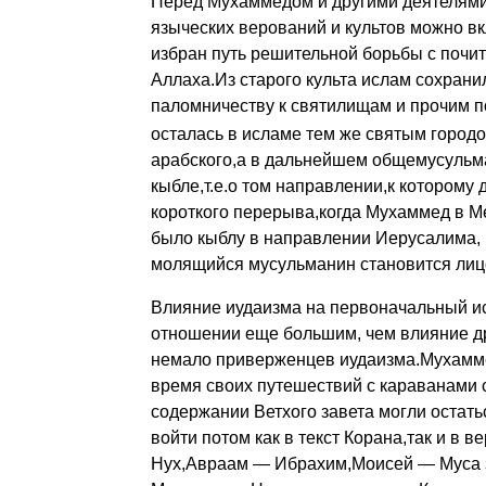
Перед Мухаммедом и другими деятелями 
языческих ве­рований и культов можно в
избран путь решитель­ной борьбы с почи
Аллаха.Из старого культа ислам сохрани
паломничеству к свя­тилищам и прочим п
осталась в исламе тем же святым горо­до
арабского,а в дальнейшем общемусульман
кыбле,т.е.о том направлении,к котором
короткого пере­рыва,когда Мухаммед в 
было кыблу в направле­нии Иерусалима, 
молящийся мусульманин становится ли­ц
Влияние иудаизма на первоначальный ис
отношении еще большим, чем влияние др
немало приверженцев иудаизма.Мухам­мед
время своих путешествий с караванами 
содержании Ветхого завета могли остать
войти потом как в текст Корана,так и в 
Нух,Авраам — Ибрахим,Мои­сей — Муса з