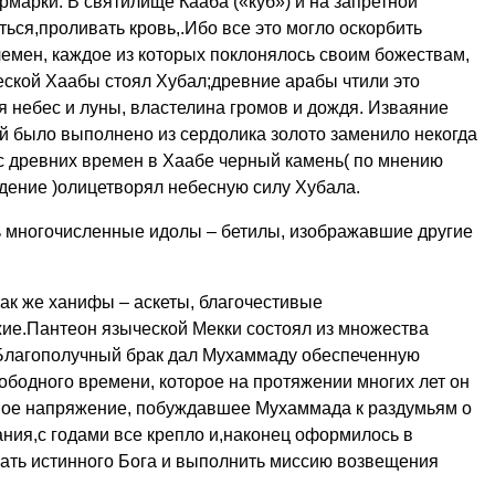
марки. В святилище Кааба («куб») и на запретной
ться,проливать кровь,.Ибо все это могло оскорбить
лемен, каждое из которых поклонялось своим божествам,
еской Хаабы стоял Хубал;древние арабы чтили это
 небес и луны, властелина громов и дождя. Изваяние
ой было выполнено из сердолика золото заменило некогда
с древних времен в Хаабе черный камень( по мнению
ение )олицетворял небесную силу Хубала.
ь многочисленные идолы – бетилы, изображавшие другие
так же ханифы – аскеты, благочестивые
ие.Пантеон языческой Мекки состоял из множества
.Благополучный брак дал Мухаммаду обеспеченную
ободного времени, которое на протяжении многих лет он
ое напряжение, побуждавшее Мухаммада к раздумьям о
ния,с годами все крепло и,наконец оформилось в
нать истинного Бога и выполнить миссию возвещения