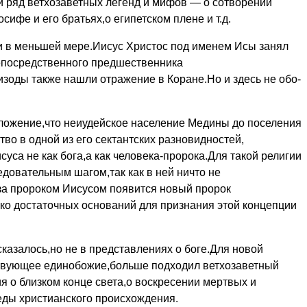
и ряд ветхозаветных легенд и мифов — о сотворении
ифе и его братьях,о египетском плене и т.д.
и в мень­шей мере.Иисус Христос под именем Исы занял
епосредственного предше­ственника
о­ды также нашли отражение в Коране.Но и здесь не обо­
ожение,что неиудейское население Медины до поселения
о в одной из его сек­тантских разновидностей,
са не как бога,а как человека-проро­ка.Для такой религии
довательным шагом,так как в ней ничто не
 за пророком Иисусом появится новый пророк
о достаточных оснований для признания этой концепции
казалось,но не в представлениях о боге.Для новой
твующее единобожие,больше подходил ветхозаветный
я о близком конце света,о вос­кресении мертвых и
еды христианского происхождения.