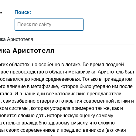
Поиск:
ика Аристотеля
ика Аристотеля
гих областях, но особенно в логике. Во время поздней
свое превосходство в области метафизики, Аристотель был
 оставался до конца средневековья. Только в тринадцатом
го влияние в метафизике, которое было утеряно им после
стался. И в наши дни все католические преподаватели
е, самозабвенно отвергают открытия современной логики и
м системы, которая устарела примерно так же, как и
новится сложно дать историческую оценку самому
а столько враждебно здравому смыслу, что сложно
уды своих современников и предшественников (включая