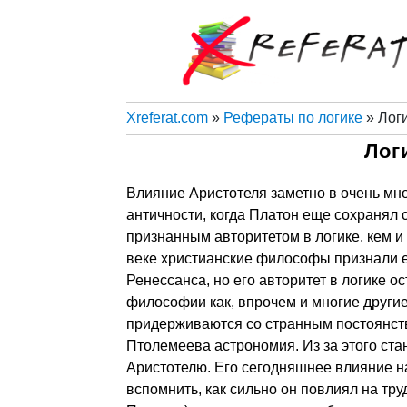
Xreferat.com
»
Рефераты по логике
» Лог
Лог
Влияние Аристотеля заметно в очень мно
античности, когда Платон еще сохранял 
признанным авторитетом в логике, кем и
веке христианские философы признали е
Ренессанса, но его авторитет в логике о
философии как, впрочем и многие други
придерживаются со странным постоянство
Птолемеева астрономия. Из за этого ста
Аристотелю. Его сегодняшнее влияние н
вспомнить, как сильно он повлиял на тр