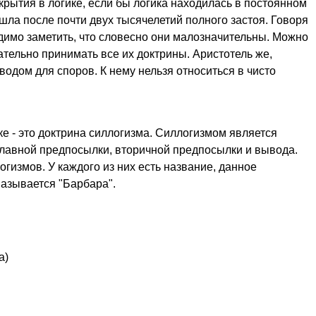
крытия в логике, если бы логика находилась в постоянном
зашла после почти двух тысячелетий полного застоя. Говоря
димо заметить, что словесно они малозначительны. Можно
зательно принимать все их доктрины. Аристотель же,
оводом для споров. К нему нельзя относиться в чисто
е - это доктрина силлогизма. Силлогизмом является
 главной предпосылки, вторичной предпосылки и вывода.
гизмов. У каждого из них есть название, данное
называется "Барбара".
а)