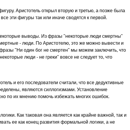
игуру. Аристотель открыл вторую и третью, а позже была
 все эти фигуры так или иначе сводятся к первой.
некоторые выводы. Из фразы "некоторые люди смертны"
мертные - люди. По Аристотелю, это же можно вывести и
фразы "Ни один бог не смертен" мы можем заключить, что
некоторые люди - не греки" вовсе не следует то, что
тель и его последователи считали, что все дедуктивные
пределены, являются силлогизмами. Установление
но по их мнению помочь избежать многих ошибок.
гики. Как таковая она является как крайне важной, так и
вать ее как конец развития формальной логики, а не