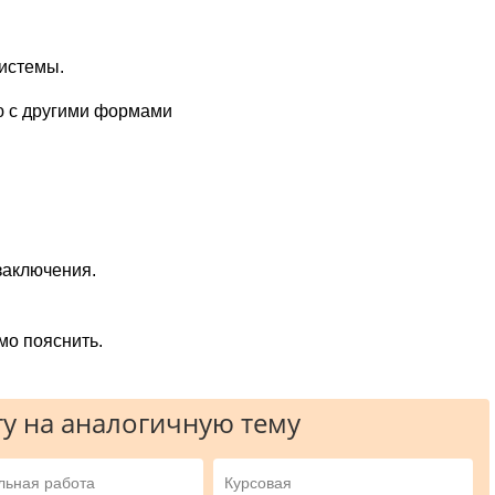
истемы.
ю с другими формами
заключения.
мо пояснить.
у на аналогичную тему
льная работа
Курсовая