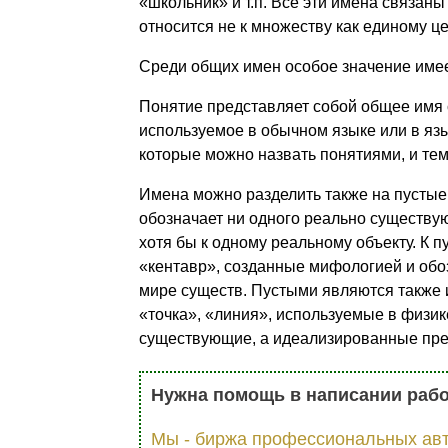
«школьник» и т.п. Все эти имена связан
относится не к множеству как единому це
Среди общих имен особое значение имее
Понятие представляет собой общее имя 
используемое в обычном языке или в яз
которые можно назвать понятиями, и теми
Имена можно разделить также на пустые,
обозначает ни одного реально существу
хотя бы к одному реальному объекту. К п
«кентавр», созданные мифологией и об
мире существ. Пустыми являются также 
«точка», «линия», используемые в физи
существующие, а идеализированные пре
Нужна помощь в написании раб
Мы - биржа профессиональных авт