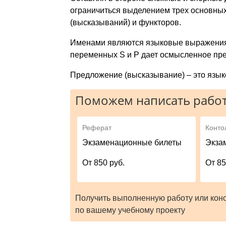
ограничиться выделением трех основны
(высказываний) и функторов.
Именами являются языковые выражения, 
переменных S и P дает осмысленное пр
Предложение (высказывание) – это язы
Поможем написать работ
Реферат
Конто
Экзаменационные билеты
Экза
От 850 руб.
От 85
Получить выполненную работу или кон
по вашему учебному проекту