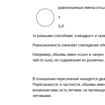
р
авнозначные имена отсыл
э
S,P
то разными способами. («квадрат» и «ра
Равнозначность означает совпадение объ
Например, объемы имен «сын» и «внук» с
чей-то сын), но содержания их различны.
В отношении пересечения находятся два
Пересекаются, в частности, объемы имен
космонавтами, есть летчики, не являющ
летчиками.