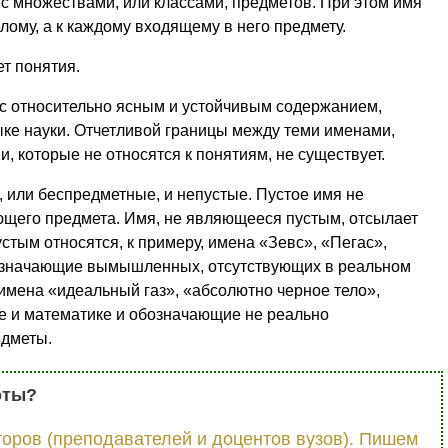
ы с множествами, или классами, предметов. При этом имя
лому, а к каждому входящему в него предмету.
т понятия.
с относительно ясным и устойчивым содержанием,
ыке науки. Отчетливой границы между теми именами,
, которые не относятся к понятиям, не существует.
 или беспредметные, и непустые. Пустое имя не
ющего предмета. Имя, не являющееся пустым, отсылает
устым относятся, к примеру, имена «Зевс», «Пегас»,
означающие вымышленных, отсутствующих в реальном
имена «идеальный газ», «абсолютно черное тело»,
ке и математике и обозначающие не реально
дметы.
оты?
оров (преподавателей и доцентов вузов). Пишем