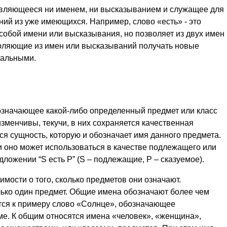
являющееся ни именем, ни высказыванием и служащее для
ий из уже имеющихся. Например, слово «есть» - это
 собой имени или высказывания, но позволяет из двух имен
оляющие из имен или высказываний получать новые
нальными.
бозначающее какой-либо определенный предмет или класс
менчивы, текучи, в них сохраняется качественная
я сущность, которую и обозначает имя данного предмета.
 оно может использоваться в качестве подлежащего или
ложении “S есть P” (S – подлежащие, P – сказуемое).
мости о того, сколько предметов они означают.
ько один предмет. Общие имена обозначают более чем
тся к примеру слово «Солнце», обозначающее
ме. К общим относятся имена «человек», «женщина»,