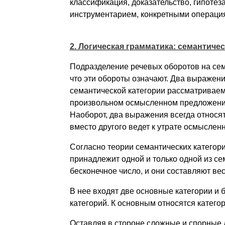
классификация, доказательство, гипотеза
инструментарием, конкретными операция
2. Логическая грамматика: семантиче
Подразделение речевых оборотов на сема
что эти обороты означают. Два выражени
семантической категории рассматриваемо
произвольном осмысленном предложении
Наоборот, два выражения всегда относят
вместо другого ведет к утрате осмысленн
Согласно теории семантических категор
принадлежит одной и только одной из се
бесконечное число, и они составляют в
В нее входят две основные категории и
категорий. К основным относятся катего
Оставляя в стороне сложные и спорные 