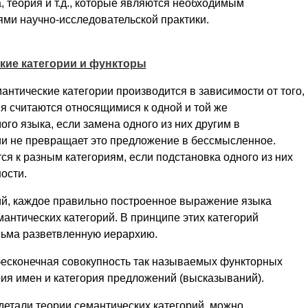
, теория и т.д., которые являются необходимым
ми научно-исследовательской практики.
ские категории и функторы
нтические категории производится в зависимости от того,
я считаются относящимися к одной и той же
го языка, если замена одного из них другим в
 не превращает это предложение в бессмысленное.
ся к разным категориям, если подстановка одного из них
ости.
ий, каждое правильно построенное выражение языка
мантических категорий. В принципе этих категорий
есьма разветвленную иерархию.
 бесконечная совокупность так называемых функторных
рия имен и категория предложений (высказываний).
детали теории семантических категорий, можно