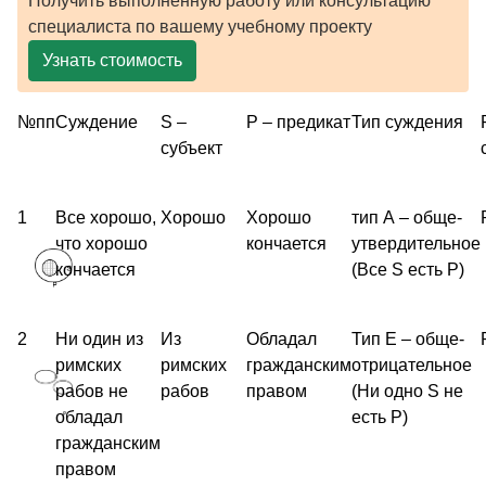
Получить выполненную работу или консультацию
специалиста по вашему учебному проекту
Узнать стоимость
№пп
Суждение
S –
P – предикат
Тип суждения
субъект
1
Все хорошо,
Хорошо
Хорошо
тип А – обще-
что хорошо
кончается
утвердительное
кончается
(Все S есть P)
2
Ни один из
Из
Обладал
Тип E – обще-
римских
римских
гражданским
отрицательное
рабов не
рабов
правом
(Ни одно S не
обладал
есть P)
гражданским
правом