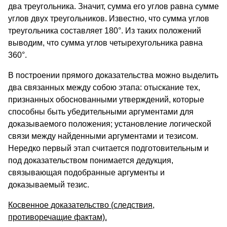
два тре­угольника. Значит, сумма его углов равна сумме
углов двух треуголь­ников. Известно, что сумма углов
треугольника составляет 180°. Из таких положений
выводим, что сумма углов четырехугольника равна
360°.
В построении прямого доказательства можно выделить
два связанных между собою этапа: отыскание тех,
признанных обос­нованными утверждений, которые
способны быть убедительны­ми аргументами для
доказываемого положения; установление логи­ческой
связи между найденными аргументами и тезисом.
Нередко первый этап считается подготовительным и
под доказательством понимается дедукция,
связывающая подобранные аргументы и
доказываемый тезис.
Косвенное доказательство (следствия,
противоречащие фактам).