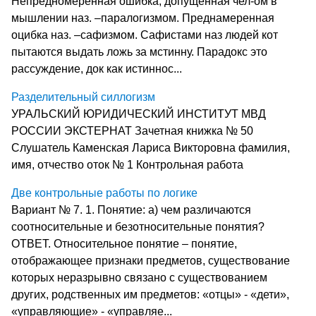
Непредномеренная ошибка, допущенная чел-ом в
мышлении наз. –паралогизмом. Преднамеренная
оцибка наз. –сафизмом. Сафистами наз людей кот
пытаются выдать ложь за мстинну. Парадокс это
рассуждение, док как истиннос...
Разделительный силлогизм
УРАЛЬСКИЙ ЮРИДИЧЕСКИЙ ИНСТИТУТ МВД
РОССИИ ЭКСТЕРНАТ Зачетная книжка № 50
Слушатель Каменская Лариса Викторовна фамилия,
имя, отчество оток № 1 Контрольная работа
Две контрольные работы по логике
Вариант № 7. 1. Понятие: а) чем различаются
соотносительные и безотносительные понятия?
ОТВЕТ. Относительное понятие – понятие,
отображающее признаки предметов, существование
которых неразрывно связано с существованием
других, родственных им предметов: «отцы» - «дети»,
«управляющие» - «управляе...