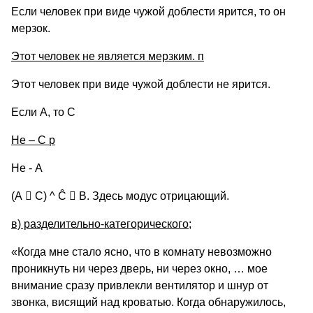
Если человек при виде чужой доблести ярится, то он
мерзок.
Этот человек не является мерзким.
п
Этот человек при виде чужой доблести не ярится.
Если А, то C
Не –
C
р
Не - А
(А

C) ^ Ĉ

В. Здесь модус отрицающий.
в) разделительно-категорического;
«Когда мне стало ясно, что в комнату невозможно
проникнуть ни через дверь, ни через окно, … мое
внимание сразу привлекли вентилятор и шнур от
звонка, висящий над кроватью. Когда обнаружилось,