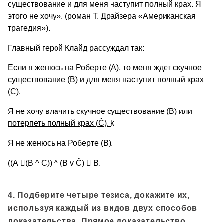
существование и для меня наступит полный крах. Я
этого не хочу». (роман Т. Драйзера «Американская
трагедия»).
Главный герой Клайд рассуждал так:
Если я женюсь на Роберте (А), то меня ждет скучное
существование (В) и для меня наступит полный крах
(С).
Я не хочу влачить скучное существование (В) или
потерпеть полный крах (
Ĉ
).
k
Я не женюсь на Роберте (В).
((А

(В ^ С)) ^ (В v Ĉ)

В.
4. Подберите четыре тезиса, докажите их,
используя каждый из видов двух способов
доказательства. Прямое доказательство.