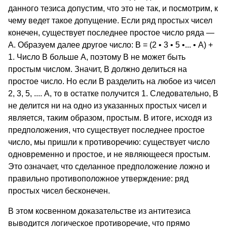
данного тезиса допустим, что это не так, и посмотрим, к
чему ведет такое допуще­ние. Если ряд простых чисел
конечен, существует последнее простое число ряда —
А. Образуем далее другое число: В = (2 • 3 • 5 •... • А) +
1. Число В больше А, поэтому В не может быть
простым числом. Зна­чит, В должно делиться на
простое число. Но если В разделить на любое из чисел
2, 3, 5, .... А, то в остатке получится 1. Следователь­но, В
не делится ни на одно из указанных простых чисел и
является, таким образом, простым. В итоге, исходя из
предположения, что существует последнее простое
число, мы пришли к противоречию: существует число
одновременно и простое, и не являющееся про­стым.
Это означает, что сделанное предположение ложно и
пра­вильно противоположное утверждение: ряд
простых чисел беско­нечен.
В этом косвенном доказательстве из антитезиса
выводится ло­гическое противоречие, что прямо