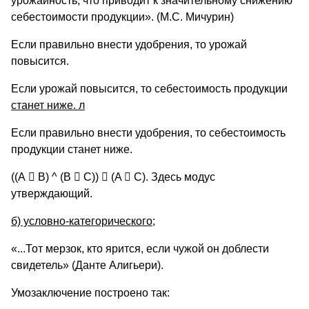
урожайность, что приводит к значительному снижению
себестоимости продукции». (М.С. Мичурин)
Если правильно внести удобрения, то урожай
повысится.
Если урожай повысится, то себестоимость продукции
станет ниже.
л
Если правильно внести удобрения, то себестоимость
продукции станет ниже.
((А

В) ^ (B

C))

(A

C). Здесь модус
утверждающий.
б) условно-категорического;
«...Тот мерзок, кто ярится, если чужой он доблести
свидетель» (Данте Алигьери).
Умозаключение построено так: