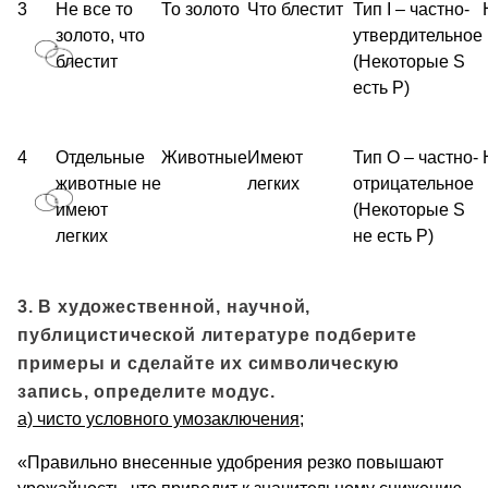
3
Не все то
То золото
Что блестит
Тип I – частно-
золото, что
утвердительное
блестит
(Некоторые S
есть P)
4
Отдельные
Животные
Имеют
Тип О – частно-
животные не
легких
отрицательное
имеют
(Некоторые S
легких
не есть P)
3. В художественной, научной,
публицистической литературе подберите
примеры и сделайте их символическую
запись, определите модус.
а) чисто условного умозаключения;
«Правильно внесенные удобрения резко повышают