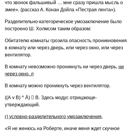
что звонок фальшивый … мне сразу пришла мысль о
змее». (рассказ А. Конан Дойла «Пестрая лента»).
Разделительно-категорическое умозаключение было
построено Ш. Холмсом таким образом:
Обитателю комнаты грозила опасность проникновения
в комнату или через дверь, или через окно, или через
вентилятор.
В комнату невозможно проникнуть ни через дверь,
ни
через окно.
л
В комнату можно проникнуть через вентилятор.
((А v В) ^ Ā)

B. Здесь модус отрицающе-
утверждающий.
г) условно-разделительного умозаключения,
«Я не женюсь на Роберте, иначе меня ждет скучное