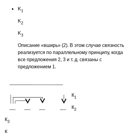
K
1
K
2
K
3
Описание «вширь» (2). В этом случае связность
реализуется по параллельному принципу, когда
все предложения 2, 3 и т. д. связаны с
предложением 1.
К
1
К
2
К
3
К