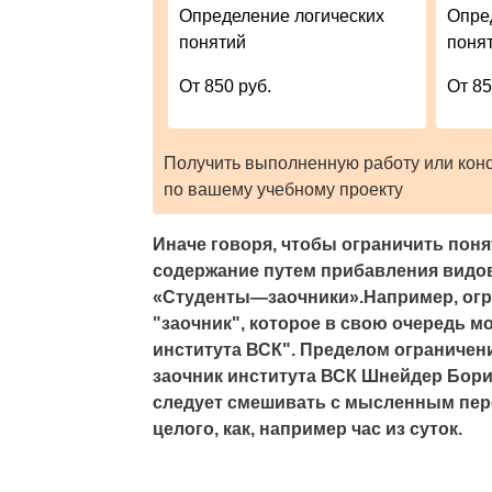
Определение логических
Опре
понятий
поня
От 850 руб.
От 85
Получить выполненную работу или кон
по вашему учебному проекту
Иначе говоря, чтобы ограничить понят
содержание путем прибавления видо
«
Студенты—заочники».
Например, огр
"
заочник",
которое в свою очередь мо
института ВСК".
Пределом ограничения
заочник института ВСК Шнейдер Бор
следует смешивать с мысленным пере
целого, как, например час из суток.