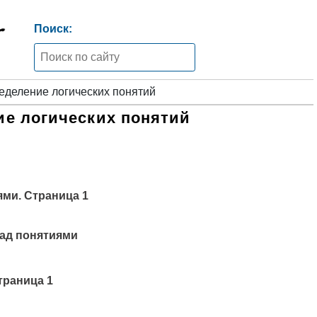
Поиск:
еделение логических понятий
е логических понятий
ями.
Страница
1
над понятиями
траница 1