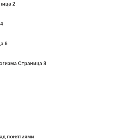
ница 2
 4
а 6
огизма Страница 8
над понятиями