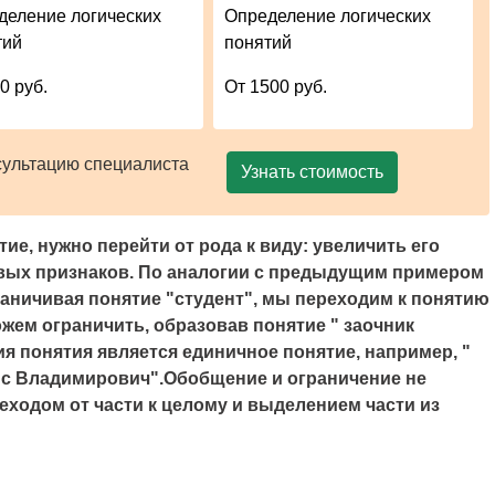
деление логических
Определение логических
тий
понятий
0 руб.
От 1500 руб.
сультацию специалиста
Узнать стоимость
ие, нужно перейти от рода к виду: увеличить его
вых признаков. По аналогии с предыдущим примером
аничивая понятие "
студент",
мы переходим к понятию
жем ограничить, образовав понятие " заочник
 понятия является единичное понятие, например, "
ис
Владимирович
".Обобщение и ограничение не
ходом от части к целому и выделением части из