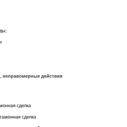
ды;
и
ка, неправомерные действия
аконная сделка
езаконная сделка