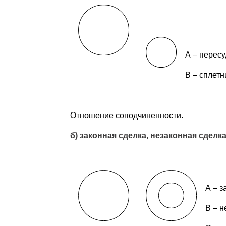
А – пересу
В – сплетн
Отношение соподчиненности.
б) законная сделка, незаконная сдел
А – з
В – н