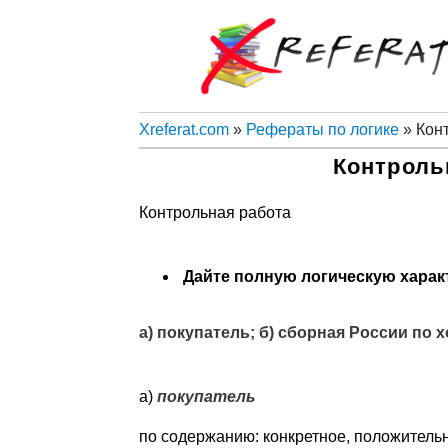
Xreferat.com
»
Рефераты по логике
» Конт
Контроль
Контрольная работа
Дайте полную логическую хара
а) покупатель; б) сборная России по х
а)
покупатель
по содержанию: конкретное, положительн