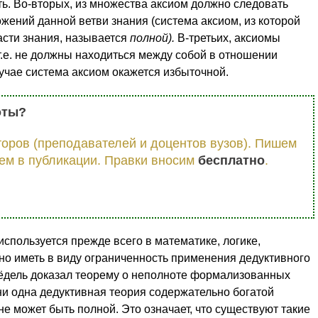
ь. Во-вторых, из множества аксиом должно следовать
жений данной ветви знания (система ак­сиом, из которой
с­ти знания, называется
полной).
В-третьих, аксиомы
т.е. не должны находиться между собой в отношении
учае система аксиом окажется избыточной.
оты?
оров (преподавателей и доцентов вузов). Пишем
ем в публикации. Правки вносим
бесплатно
.
спользуется прежде всего в математике, логике,
но иметь в виду ограниченность приме­нения дедуктивного
 Гёдель доказал теорему о неполноте формализованных
 ни одна дедуктивная теория содержательно богатой
е может быть полной. Это означает, что суще­ствуют такие