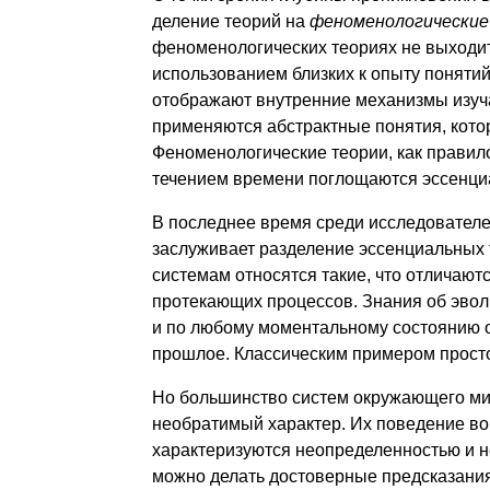
деление тео­рий на
феноменологически
феноменологических теориях не выходит
использованием близких к опыту понятий
отображают внутренние механизмы изу­ч
приме­няются абстрактные понятия, кот
Феноменологические теории, как пра­вило
течением времени поглощаются эссенци
В последнее время среди исследователе
заслуживает разделение эссенциальных
системам относятся такие, что отличают
протекающих процессов. Знания об эво
и по любому моментальному состоя­нию 
прошлое. Классическим примером просто
Но большинство систем окружающего ми
необратимый характер. Их поведение во
характеризуются неопределенностью и н
мож­но делать достоверные предсказания,