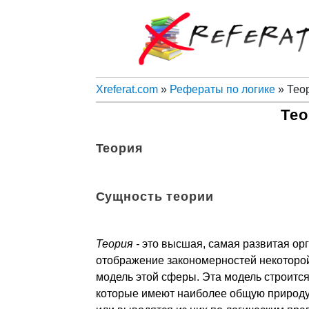
Xreferat.com
»
Рефераты по логике
» Теор
Тео
Теория
Сущность теории
Теория -
это высшая, самая разви­тая ор
отображение закономерностей некоторой
модель этой сферы. Эта модель строится 
которые имеют наиболее общую природу,