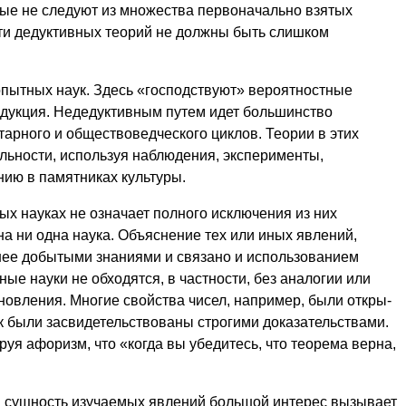
рые не следуют из множества первоначально взятых
ти дедуктивных теорий не должны быть слишком
пытных наук. Здесь «господствуют» вероятностные
ндукция. Недедуктивным путем идет боль­шинство
тарного и обществоведческого циклов. Теории в этих
ельности, используя наблюдения, эксперименты,
нию в памятниках культуры.
х науках не означает полного исключения из них
а ни одна наука. Объяснение тех или иных явлений,
ее добыты­ми знаниями и связано и использованием
ые науки не обходятся, в частно­сти, без аналогии или
ановления. Многие свойства чисел, например, были откры­
ак были засвидетельствованы строгими доказательствами.
руя афоризм, что «когда вы убедитесь, что теорема верна,
в сущность изучаемых явлений большой интерес вызывает