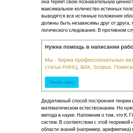
она теряет свою познавательную ценност
максимальное количе­ство истинных поло
выводятся все истинные положения обла
должны быть независимы друг от друга, 
логического следования. В противном сл
Нужна помощь в написании раб
Мы - биржа профессиональных авт
статьи РИНЦ, ВАК, Scopus. Помога
Узнать цену
Дедуктивный способ построения теории и
математическом естест­вознании. Но нуж
метода в науке. Напомним о том, что К.
систем. В соответствии с этой теоремой
области знаний (например, арифметика) н