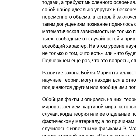
тодами, а требуют мысленного освоения. 
собой набор идеально упругих и бесконе
переменного объема, в который заключе­
таким допущениям познание поднялось с 
математическая зависимость не толь­ко п
тые», свободные от случайностей и при
всеобщий характер. На этом уровне науч
не только о том, «что есть» или «что бу­д
Подчеркнем еще раз, что это вопросы, с
Развитие закона Бойля-Мариотта иллюстр
научные теории, могут находиться в отн
подчиняются другим или вообще ими по
Обобщая факты и опираясь на них, теори
мировоззрением, картиной мира, которые
случаи, когда теория или ее отдельные 
фактическому ма­териалу, а по причинам
случилось с известными физиками Э. Мах
время атомной теории. «Предвзятость эти