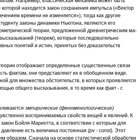
вилам. Например, класси­ческая механика может быть
 которой находится закон сохранения импульса («Вектор
ечением времени не изменяется»), тогда как другие
студенту законы динамики Нью­тона, являются его
еометрической теории, предложенной древнегреческим ма­
высказываний (тео­рем), которые последовательно
вных понятий и истин, принятых без доказа­тельств
теории ото­бражают определенные существенные связи
ость фактам, они представляют их в обобщенном виде.
ной для множества обстоятельств, в которых проявляется
ощью общего вы­сказывания, в то время как факт - с
авливаются
эм­пирические (феноменологические)
чувственно воспринимаемых свойств вещей и явлений. К
закон Бойля-Мариотта, в соответствии с которым для
 давление есть величина посто­янная
(pv -
const). Этот
м образом. Сначала на основе статистической обра­ботки