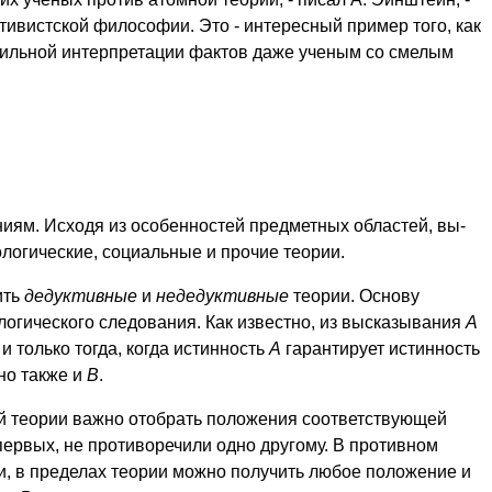
тивистской философии. Это - интересный при­мер того, как
ильной интерпретации фактов даже ученым со смелым
иям. Исходя из особенностей предметных областей, вы­
логические, социаль­ные и прочие теории.
ить
дедуктив­ные
и
недедуктивные
теории. Основу
логического следования. Как известно, из высказывания
А
 и только тогда, когда истинность
А
гарантирует истинность
нно также и
В
.
 теории важ­но отобрать положения соответствующей
-первых, не противоречили одно дру­гому. В противном
ки, в пределах теории можно получить любое положение и