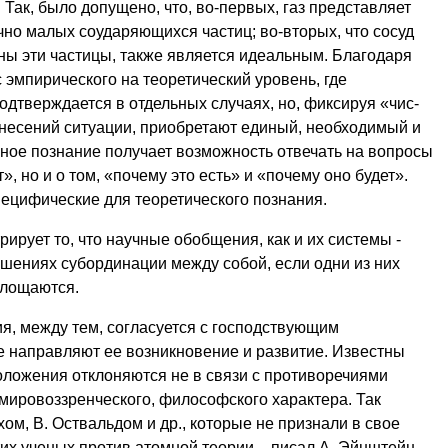
Так, было допуще­но, что, во-первых, газ представляет
чно малых соударяющихся частиц; во-вторых, что сосуд
ны эти частицы, также является идеальным. Благодаря
эмпирического на теоре­тический уровень, где
одтверждается в отдельных случаях, но, фиксируя «чис­
внесений ситуации, приобретают единый, необходимый и
ное познание получает возможность от­вечать на вопросы
ет», но и о том, «почему это есть» и «почему оно будет».
пецифические для теоретического познания.
ирует то, что научные обобщения, как и их системы -
ошениях субординации между собой, если одни из них
глощаются.
я, между тем, согласуется с господствующим
 направляют ее возникновение и развитие. Из­вестны
положения отклоняются не в связи с противоречиями
 мировоззренческого, философского характера. Так
ом, В. Оствальдом и др., которые не признали в свое
х ученых против атомной теории, - писал А. Эйнштейн, -