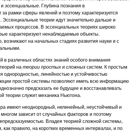
е
и
эссенциальные.
Глубина по­знания в
 за рамки сферы явлений и поэтому характеризуется
. Эссенциальные теории идут зна­чительно дальше и
аемых процессов. В эссенциальных теориях широко
орые характеризуют нена­блюдаемые объекты.
, возникают на начальных стадиях развития науки и с
альными.
й в различных областях знаний особого внимания
 теорий на
теории простых
и
сложных
сис­тем. К простым
ся однородностью, линейностью и устойчивостью
люции простой системы позволяют иметь всю информацию
однозначно предсказать ее будущее и восстанавливать
й теории служит механика Ньютона.
ра имеют неоднородный, нелинейный, неустойчивый и
 многом зависит от случайных факторов и поэтому
епредсказуемостью. Владея теорией сложной системы,
 как правило, на корот­ких временных интервалах, и по