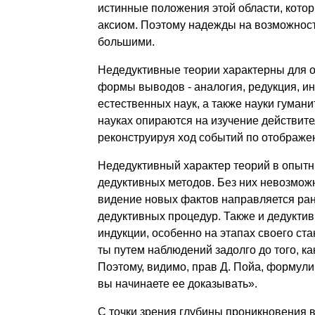
истинные положения этой области, кото
аксиом. Поэто­му надежды на возможнос
большими.
Недедуктивные теории характерны для о
формы выводов - ана­логия, редукция, и
естественных наук, а также науки гумани
науках опирают­ся на изучение действит
реконструируя ход событий по отображе
Недедуктивный характер теорий в опытны
дедуктивных методов. Без них невозможн
видение новых фактов направляется ран
дедуктивных про­цедур. Также и дедуктивн
индукции, особенно на этапах своего ст
ты путем наблюдений задолго до того, к
Поэтому, видимо, прав Д. Пойа, формули
вы начинаете ее доказывать».
С точки зрения глубины проникновения 