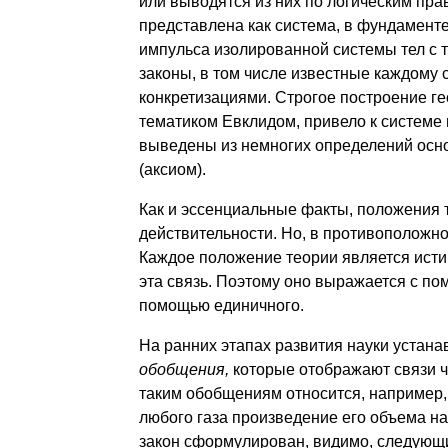
или выводятся из них по логическим пра
представлена как система, в фундаменте
импульса изолированной системы тел с т
законы, в том числе известные каждому 
конкретизациями. Строгое построение г
тематиком Евклидом, привело к системе 
выведены из немногих опре­делений осно
(аксиом).
Как и эссенциальные факты, положения 
действительно­сти. Но, в противоположн
Каждое положение теории является исти
эта связь. Поэтому оно выражается с пом
помощью единичного.
На ранних этапах развития науки устан
обобщения,
которые ото­бражают связи 
таким обобщениям относится, например, 
любого газа произведение его объема на
закон сформулирован, видимо, сле­дующи