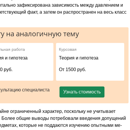
нтально зафиксирована зависимость между давлением и
етствующий факт, а затем он распространен на весь класс
у на аналогичную тему
льная работа
Курсовая
я и гипотеза
Теория и гипотеза
0 руб.
От 1500 руб.
сультацию специалиста
Узнать стоимость
айне ограни­ченный характер, поскольку не учитывает
х. Более общие выводы потребовали введения допущений
едметах, которые не поддаются изучению опытными ме­