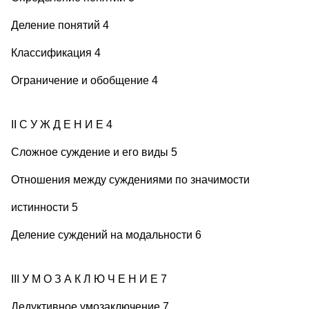
Деление понятий 4
Классификация 4
Ограничение и обобщение 4
II С У Ж Д Е Н И Е 4
Сложное суждение и его виды 5
Отношения между суждениями по значимости
истинности 5
Деление суждений на модальности 6
III У М О З А К Л Ю Ч Е Н И Е 7
Дедуктивное умозаключение 7