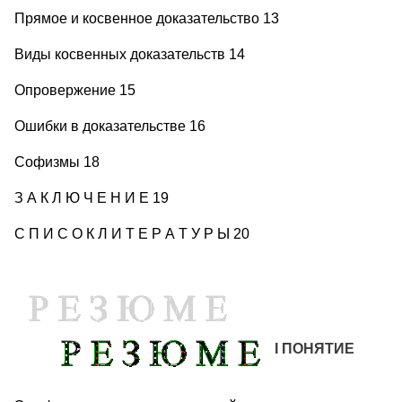
Прямое и косвенное доказательство 13
Виды косвенных доказательств 14
Опровержение 15
Ошибки в доказательстве 16
Софизмы 18
З А К Л Ю Ч Е Н И Е 19
С П И С О К Л И Т Е Р А Т У Р Ы 20
I ПОНЯТИЕ