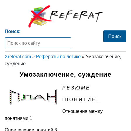
Поиск:
Xreferat.com
»
Рефераты по логике
» Умозаключение,
суждение
Умозаключение, суждение
Р Е З Ю М Е
I П О Н Я Т И Е 1
Отношения между
понятиями 1
Определение понятий 3