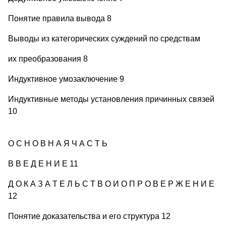
Понятие правила вывода 8
Выводы из категорических суждений по средствам
их преобразования 8
Индуктивное умозаключение 9
Индуктивные методы установления причинных связей
10
О С Н О В Н А Я Ч А С Т Ь
В В Е Д Е Н И Е 11
Д О К А З А Т Е Л Ь С Т В О И О П Р О В Е Р Ж Е Н И Е
12
Понятие доказательства и его структура 12