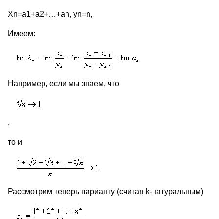
Xn=a1+a2+…+an, yn=n,
Имеем:
Например, если мы знаем, что
,
то и
Рассмотрим теперь варианту (считая k-натуральным)