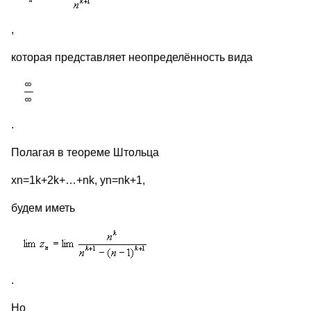
,
которая представляет неопределённость вида
.
Полагая в теореме Штольца
xn=1k+2k+…+nk, yn=nk+1,
будем иметь
.
Но