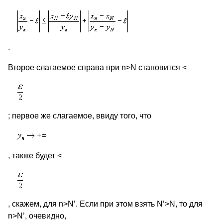
.
Второе слагаемое справа при n>N становится <
; первое же слагаемое, ввиду того, что
, также будет <
, скажем, для n>N’. Если при этом взять N’>N, то для
n>N’, очевидно,