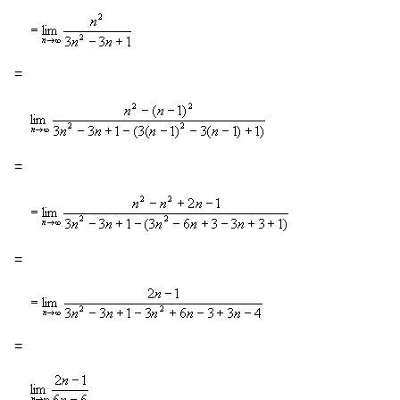
=
=
=
=