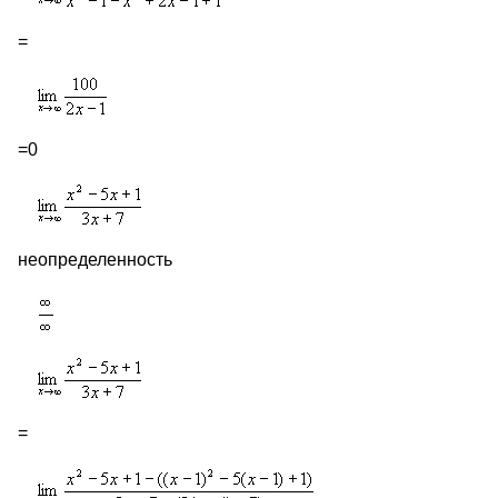
=
=0
неопределенность
=