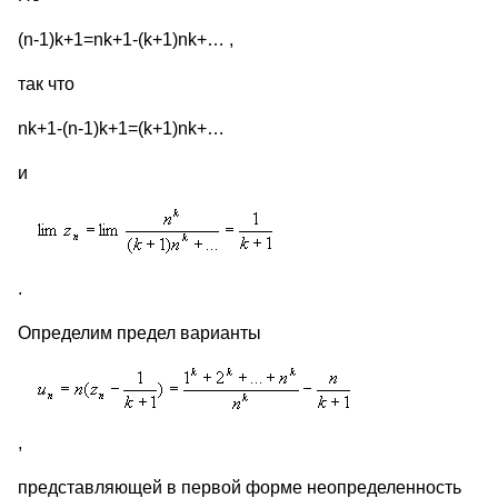
(n-1)k+1=nk+1-(k+1)nk+… ,
так что
nk+1-(n-1)k+1=(k+1)nk+…
и
.
Определим предел варианты
,
представляющей в первой форме неопределенность