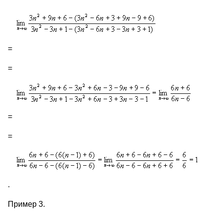
=
=
=
=
.
Пример 3.