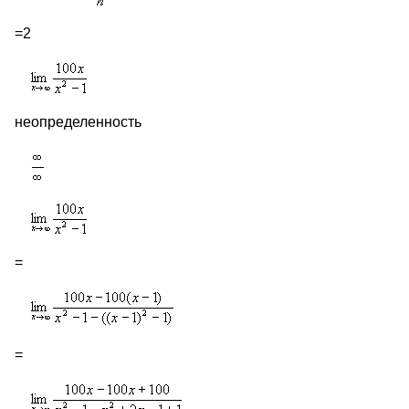
=2
неопределенность
=
=