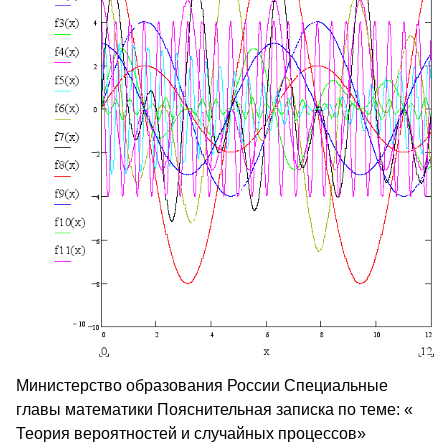
Министерство образования России Специальные
главы математики Пояснительная записка по теме: «
Теория вероятностей и случайных процессов»