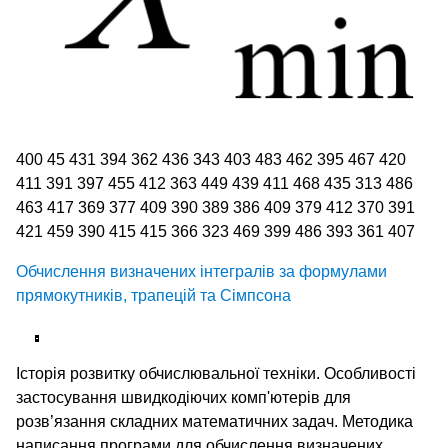
400 45 431 394 362 436 343 403 483 462 395 467 420
411 391 397 455 412 363 449 439 411 468 435 313 486
463 417 369 377 409 390 389 386 409 379 412 370 391
421 459 390 415 415 366 323 469 399 486 393 361 407
Обчислення визначених інтегралів за формулами
прямокутників, трапецій та Сімпсона
Історія розвитку обчислювальної техніки. Особливості
застосування швидкодіючих комп'ютерів для
розв’язання складних математичних задач. Методика
написання програми для обчислення визначених