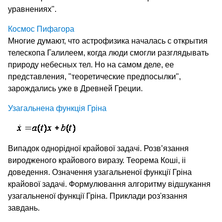
уравнениях".
Космос Пифагора
Многие думают, что астрофизика началась с открытия
телескопа Галилеем, когда люди смогли разглядывать
природу небесных тел. Но на самом деле, ее
представления, "теоретические предпосылки",
зарождались уже в Древней Греции.
Узагальнена функція Гріна
Випадок однорідної крайової задачі. Розв’язання
виродженого крайового виразу. Теорема Коші, іі
доведення. Означення узагальненої функції Гріна
крайової задачі. Формулювання алгоритму відшукання
узагальненої функції Гріна. Приклади роз'язання
завдань.