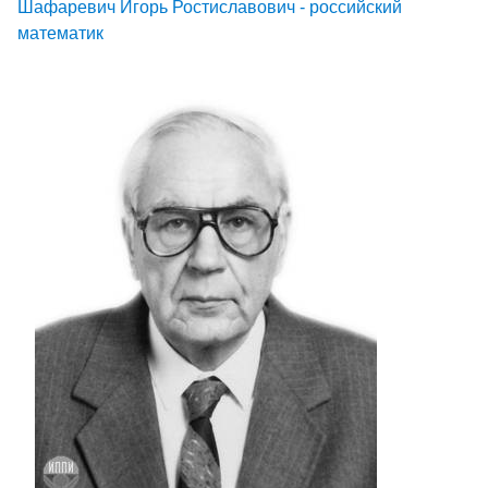
Шафаревич Игорь Ростиславович - российский
математик