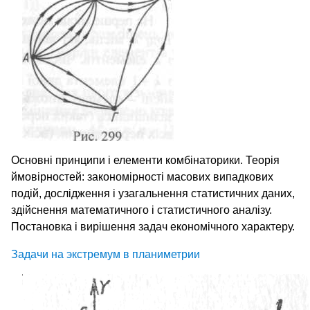
Основні принципи і елементи комбінаторики. Теорія
ймовірностей: закономірності масових випадкових
подій, дослідження і узагальнення статистичних даних,
здійснення математичного і статистичного аналізу.
Постановка і вирішення задач економічного характеру.
Задачи на экстремум в планиметрии