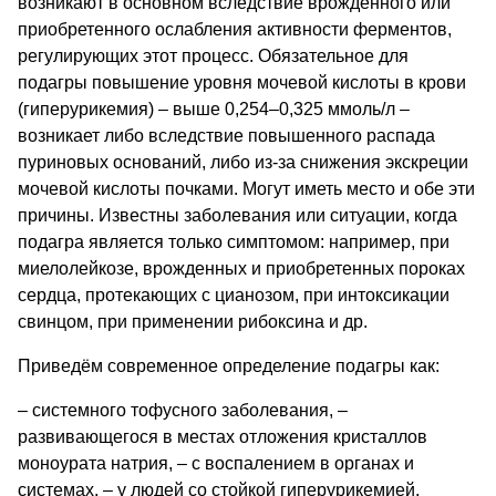
возникают в основном вследствие врожденного или
приобретенного ослабления активности ферментов,
регулирующих этот процесс. Обязательное для
подагры повышение уровня мочевой кислоты в крови
(гиперурикемия) – выше 0,254–0,325 ммоль/л –
возникает либо вследствие повышенного распада
пуриновых оснований, либо из-за снижения экскреции
мочевой кислоты почками. Могут иметь место и обе эти
причины. Известны заболевания или ситуации, когда
подагра является только симптомом: например, при
миелолейкозе, врожденных и приобретенных пороках
сердца, протекающих с цианозом, при интоксикации
свинцом, при применении рибоксина и др.
Приведём современное определение подагры как:
– системного тофусного заболевания, –
развивающегося в местах отложения кристаллов
моноурата натрия, – с воспалением в органах и
системах, – у людей со стойкой гиперурикемией,