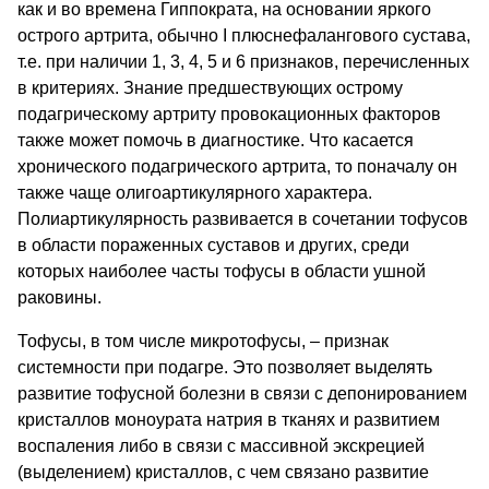
как и во времена Гиппократа, на основании яркого
острого артрита, обычно I плюснефалангового сустава,
т.е. при наличии 1, 3, 4, 5 и 6 признаков, перечисленных
в критериях. Знание предшествующих острому
подагрическому артриту провокационных факторов
также может помочь в диагностике. Что касается
хронического подагрического артрита, то поначалу он
также чаще олигоартикулярного характера.
Полиартикулярность развивается в сочетании тофусов
в области пораженных суставов и других, среди
которых наиболее часты тофусы в области ушной
раковины.
Тофусы, в том числе микротофусы, – признак
системности при подагре. Это позволяет выделять
развитие тофусной болезни в связи с депонированием
кристаллов моноурата натрия в тканях и развитием
воспаления либо в связи с массивной экскрецией
(выделением) кристаллов, с чем связано развитие