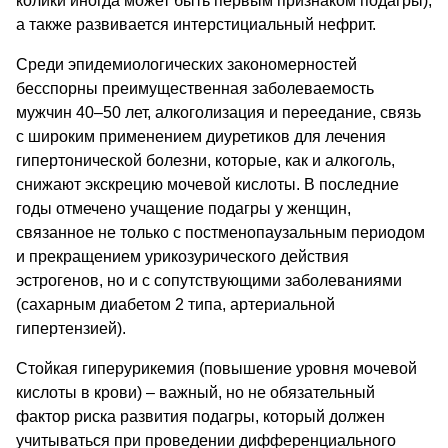
колики иногда может быть первым признаком подагры),
а также развивается интерстициальный нефрит.
Среди эпидемиологических закономерностей
бесспорны преимущественная заболеваемость
мужчин 40–50 лет, алкоголизация и переедание, связь
с широким применением диуретиков для лечения
гипертонической болезни, которые, как и алкоголь,
снижают экскрецию мочевой кислоты. В последние
годы отмечено учащение подагры у женщин,
связанное не только с постменопаузальным периодом
и прекращением урикозурического действия
эстрогенов, но и с сопутствующими заболеваниями
(сахарным диабетом 2 типа, артериальной
гипертензией).
Стойкая гиперурикемия (повышение уровня мочевой
кислоты в крови)
– важный, но не обязательный
фактор риска развития подагры, который должен
учитываться при проведении дифференциального