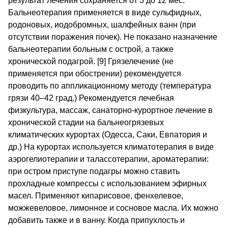
результат лечения сохраняется от 3 до 12 мес.
Бальнеотерапия применяется в виде сульфидных,
родоновых, иодобромных, шалфейных ванн (при
отсутствии поражения почек). Не показано назначение
бальнеотерапии больным с острой, а также
хронической подагрой. [9] Грязелечение (не
применяется при обострении) рекомендуется
проводить по аппликационному методу (температура
грязи 40–42 град.) Рекомендуется лечебная
физкультура, массаж, санаторно-курортное лечение в
хронической стадии на бальнеогрязевых
климатических курортах (Одесса, Саки, Евпатория и
др.) На курортах используется климатотерапия в виде
аэрогелиотерапии и талассотерапии, ароматерапии:
при остром приступе подагры можно ставить
прохладные компрессы с использованием эфирных
масел. Применяют кипарисовое, фенхелевое,
можжевеловое, лимонное и сосновое масла. Их можно
добавить также и в ванну. Когда припухлость и