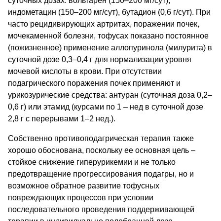
суточных дозах: вольтарен (150–200 мг/сут),
индометацин (150–200 мг/сут), бутадион (0,6 г/сут). При
часто рецидивирующих артритах, поражении почек,
мочекаменной болезни, тофусах показано постоянное
(пожизненное) применение аллопуринола (милурита) в
суточной дозе 0,3–0,4 г для нормализации уровня
мочевой кислоты в крови. При отсутствии
подагрического поражения почек применяют и
урикозурические средства: антуран (суточная доза 0,2–
0,6 г) или этамид (курсами по 1 – нед в суточной дозе
2,8 г с перерывами 1–2 нед.).
Собственно противоподагрическая терапия также
хорошо обоснована, поскольку ее основная цель –
стойкое снижение гиперурикемии и не только
предотвращение прогрессирования подагры, но и
возможное обратное развитие тофусных
повреждающих процессов при условии
последовательного проведения поддерживающей