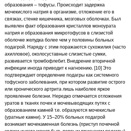
образования – тофусы. Происходит задержка
мочекислого натрия в организме, отложение его в
связках, стенке кишечника, мозговых оболочках. Был
выявлен факт образования кристаллов моноурата
натрия и образования микротофусов в слизистой
оболочке желудка более чем у половины больных
подагрой. Наряду с этим поражаются сухожилия (часто
ахилловое), околосуставные слизистые сумки,
развивается тромбофлебит. Внедрение вторичной
инфекции иногда приводит к нагноению. [10] Это
подтверждает определение подагры как системного
тофусного заболевания, при котором развитие острого
или хронического артрита лишь наиболее яркое
проявление болезни. Нередко отмечается отложения
уратов в тканях почек и мочевыводящих путях с
образованием камней т.е. образуются мочекислые
(уратные камни). У 15–20% больных подагрой
возникает мочекаменная болезнь (приступ почечной