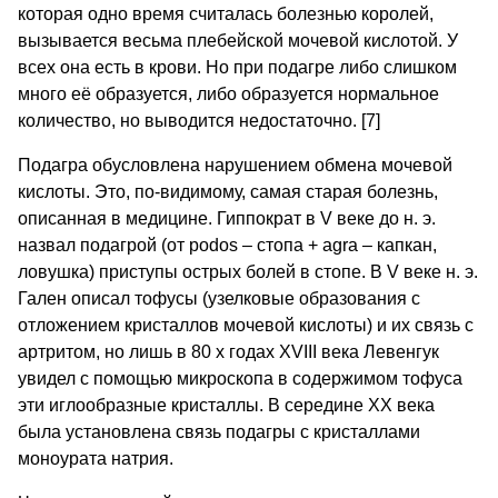
которая одно время считалась болезнью королей,
вызывается весьма плебейской мочевой кислотой. У
всех она есть в крови. Но при подагре либо слишком
много её образуется, либо образуется нормальное
количество, но выводится недостаточно. [7]
Подагра обусловлена нарушением обмена мочевой
кислоты. Это, по-видимому, самая старая болезнь,
описанная в медицине. Гиппократ в V веке до н. э.
назвал подагрой (от podos – стопа + agra – капкан,
ловушка) приступы острых болей в стопе. В V веке н. э.
Гален описал тофусы (узелковые образования с
отложением кристаллов мочевой кислоты)
и их связь с
артритом, но лишь в 80 х годах XVIII века Левенгук
увидел с помощью микроскопа в содержимом тофуса
эти иглообразные кристаллы. В середине XX века
была установлена связь подагры с кристаллами
моноурата натрия.