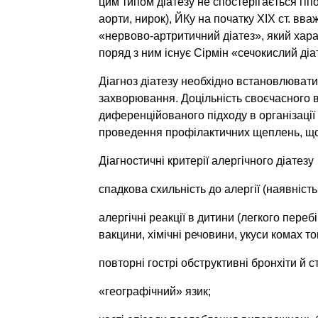
цим типом діатезу не спостерігається гіп
аорти, нирок), ЙКу на початку XIX ст. вв
«нервово-артритичний діатез», який характ
поряд з ним існує Сірмін «сечокислий ді
Діагноз діатезу необхідно встановлювати 
захворювання. Доцільність своєчасного в
диференційованого підходу в організації
проведення профілактичних щеплень, що
Діагностичні критерії алергічного діатезу
спадкова схильність до алергії (наявність
алергічні реакції в дитини (легкого переб
вакцини, хімічні речовини, укуси комах т
повторні гострі обструктивні бронхіти й с
«географічний» язик;