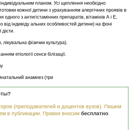
індивідуальним планом. Усі щеплення необхідно
отовки кожної дитини з урахуванням алергічних проявів в
 одного з антигістамінних препаратів, вітамінів А і Е,
 від індивіду альних особливостей дитини) на фоні
 дієти.
 лікувальна фізичии культура).
нням етіології сенси білізації.
зу
инатальний анамнез (три
оты?
оров (преподавателей и доцентов вузов). Пишем
ем в публикации. Правки вносим
бесплатно
.