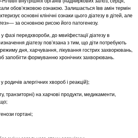
о-НЛввії внутрішніх органів (надниркових залоз, серця,
ажали обов'язковою ознакою. Залишається Івв амін термін
еризує основні клінічні ознаки цього діатезу в дітей, але
атез»— за основною рисою його патогенезу.
у фазі передхвороби, до мвиїфестації діатезу в
изначення діатезу пов'язана з тим, що діти потребують
 режиму дня, харчування, лікування гострих захворювань,
б запобігти формуванню хронічних захворювань.
 у родичів алергічних хвороб і реакцій);
ігу, транзиторні) на харчові продукти, медикаменти,
ощо;
тенози гортані;