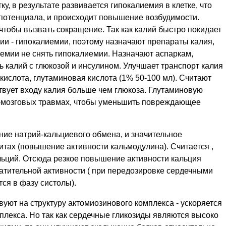
ку, в результате развивается гипокалиемия в клетке, что
потенциала, и происходит повышение возбудимости.
тобы вызвать сокращение. Так как калий быстро покидает
ии - гипокалиемии, поэтому назначают препараты калия,
емии не снять гипокалиемии. Назначают аспаркам,
 калий с глюкозой и инсулином. Улучшает транспорт калия
кислота, глутаминовая кислота (1% 50-100 мл). Считают
твует входу калия больше чем глюкоза. Глутаминовую
о-мозговых травмах, чтобы уменьшить повреждающее
ние натрий-кальциевого обмена, и значительное
тах (повышение активности кальмодулина). Считается ,
льций. Отсюда резкое повышение активности кальция
атительной активности ( при передозировке сердечными
ся в фазу систолы).
уют на структуру актомиозинового комплекса - ускоряется
лекса. Но так как сердечные гликозиды являются высоко