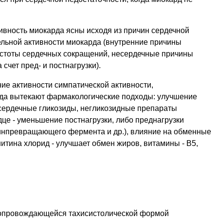
ивность миокарда ясны исходя из причин сердечной
ельной активности миокарда (внутренние причины
частоты сердечных сокращений, несердечные причины
 счет пред- и постнагрузки).
ие активности симпатической активности,
юда вытекают фармакологические подходы: улучшение
 сердечные гликозиды, негликозидные препараты
дце - уменьшение постнагрузки, либо преднагрузки
инпревращающего фермента и др.), влияние на обменные
нитина хлорид - улучшает обмен жиров, витамины - В5,
 сопровождающейся тахисистолической формой