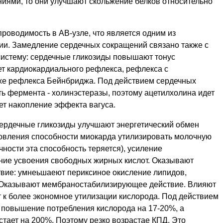
иями, то они улучшают скольжение белков относительно
роводимость в АВ-узле, что является одним из
и. Замедление сердечных сокращений связано также с
истему: сердечные гликозиды повышают тонус
ет кардиокардиального рефлекса, рефлекса с
кже рефлекса Бейнбриджа. Под действием сердечных
ь фермента - холинэстеразы, поэтому ацетилхолина идет
ет накопление эффекта вагуса.
ердечные гликозиды улучшают энергетический обмен
овления способности миокарда утилизировать молочную
чности эта способность теряется), усиление
ение усвоения свободных жирных кислот. Оказывают
вие: умнеьшаеют периксиное окисление липидов,
 Оказывают мембраностабилизирующее действие. Влияют
т к более экономное утилизации кислорода. Под действием
 повышение потребления кислорода на 17-20%, а
стает на 200%. Поэтому резко возрастае КПД. Это