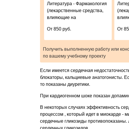
Литература - Фармакология
Лите
(лекарственные средства,
(лек
влияющие на
влия
От 850 руб.
От 85
Получить выполненную работу или кон
по вашему учебному проекту
Если имеется сердечная недостаточность
блокаторы, кальциевые анатогонисты. Е
то показаны диуретики.
При кардиогенном шоке показан допамин
В некоторых случаях эффективность сер
процессом , который идет в миокарде -
сердечные гликозиды противопоказаны.
сердечных гликозидов.