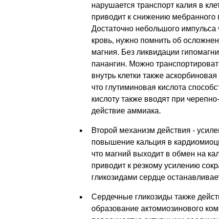
нарушается транспорт калия в клет
приводит к снижению мебранного 
Достаточно небольшого импульса ч
кровь, нужно помнить об осложнен
магния. Без ликвидации гипомагни
панангин. Можно транспортировать
внутрь клетки также аскорбиновая 
что глутиминовая кислота способс
кислоту также вводят при черепн
действие аммиака.
Второй механизм действия - усиле
повышение кальция в кардиомиоци
что магний выходит в обмен на ка
приводит к резкому усилению сокр
гликозидами сердце останавливает
Сердечные гликозиды также действ
образование актомиозинового комп