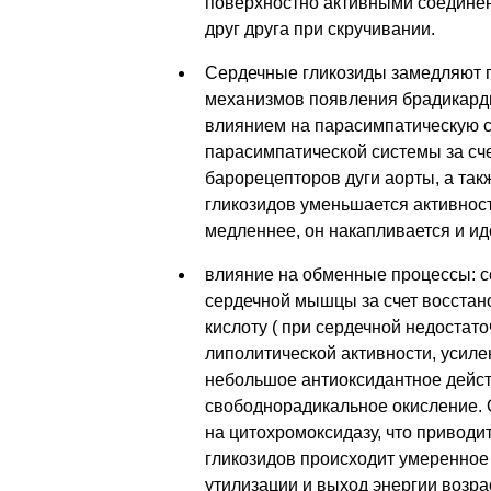
поверхностно активными соединен
друг друга при скручивании.
Сердечные гликозиды замедляют п
механизмов появления брадикарди
влиянием на парасимпатическую с
парасимпатической системы за сч
барорецепторов дуги аорты, а та
гликозидов уменьшается активност
медленнее, он накапливается и ид
влияние на обменные процессы: с
сердечной мышцы за счет восстан
кислоту ( при сердечной недостато
липолитической активности, усил
небольшое антиоксидантное дейст
свободнорадикальное окисление.
на цитохромоксидазу, что приводи
гликозидов происходит умеренное
утилизации и выход энергии возра