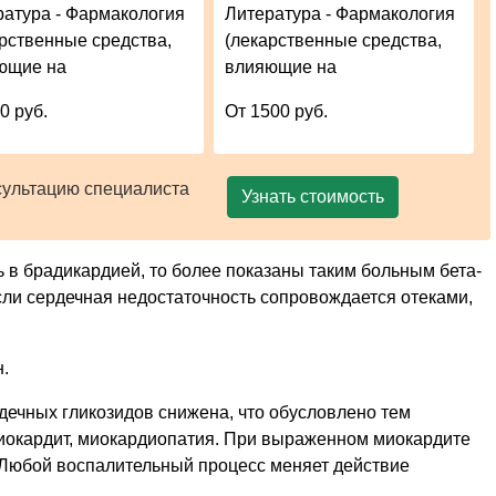
ратура - Фармакология
Литература - Фармакология
арственные средства,
(лекарственные средства,
ющие на
влияющие на
0 руб.
От 1500 руб.
сультацию специалиста
Узнать стоимость
 в брадикардией, то более показаны таким больным бета-
сли сердечная недостаточность сопровождается отеками,
.
дечных гликозидов снижена, что обусловлено тем
 миокардит, миокардиопатия. При выраженном миокардите
 Любой воспалительный процесс меняет действие