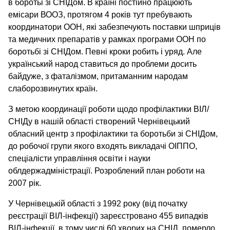
в боротьі зі СНІДом. В країні постійно працюють
емісари ВООЗ, протягом 4 років тут пребувають
координатори ООН, які забезпечують поставки шприців
та медичних препаратів у рамках програми ООН по
боротьбі зі СНІДом. Певні кроки робить і уряд. Але
український народ ставиться до проблеми досить
байдуже, з фаталізмом, притаманним народам
слаборозвинутих країн.
З метою координації роботи щодо профілактики ВІЛ/
СНІДу в нашій області створений Чернівецький
обласний центр з профілактики та боротьби зі СНІДом,
до робочої групи якого входять викладачі ОІППО,
спеціалісти управління освіти і науки
облдержадміністрації. Розроблений план роботи на
2007 рік.
У Чернівецькій області з 1992 року (від початку
реєстрації ВІЛ-інфекції) зареєстровано 455 випадків
ВІЛ-інфекції, в тому числі 60 хворих на СНІД, померло