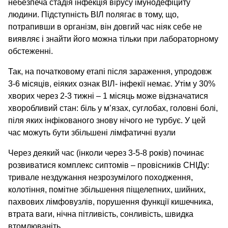
небезпеча стадія інфекція вірусу імунодефіциту
людини. Підступність ВІЛ полягає в тому, що,
потрапивши в організм, він довгий час ніяк себе не
виявляє і знайти його можна тільки при лабораторному
обстеженні.
Так, на початковому етапі після зараження, упродовж
3-6 місяців, еіяких ознак ВІЛ- інфекії немає. Утім у 30%
хворих через 2-3 тижні – 1 місяць може відзначатися
хворобливий стан: біль у м’язах, суглобах, головні болі,
піля яких інфікованого знову нічого не турбує. У цей
час можуть бути збільшені лімфатичні вузли
Через деякий час (інколи через 3-5-8 років) починає
розвиватися комплекс сиптомів – провісників СНІДу:
тривале нездужання незрозумілого походження,
колотіння, помітне збільшення піщелепних, шийних,
пахвових лімфовузлів, порушення функції кишечника,
втрата ваги, нічна пітливість, сонливість, швидка
втомлюваніть.