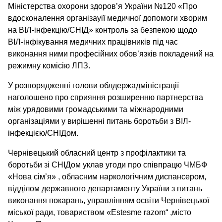
Міністерства охорони здоров’я України №120 «Про
вдосконалення організауії медичної допомоги хворим
на ВІЛ-інфекцію/СНІД» контроль за безпекою щодо
ВІЛ-інфікування медичних працівників під час
виконання ними професійних обов’язків покладений на
режимну комісію ЛПЗ.
У розпорядженні голови облдержадміністрації
наголошено про сприяння розширенню партнерства
між урядовими громадськими та міжнародними
організаціями у вирішенні питань боротьби з ВІЛ-
інфекцією/СНІДом.
Чернівецький обласний центр з профілактики та
боротьби зі СНІДом уклав угоди про співпрацю ЧМБФ
«Нова сім’я» , обласним наркологічним диспансером,
відділом державного департаменту України з питань
виконання покарань, управлінням освіти Чернівецької
міської ради, товариством «Еstеsmе razom“ ,місто