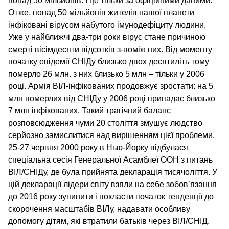
понад 50 мільйонів. І це тільки за офіційними даними.
Отже, понад 50 мільйонів жителів нашої планети
інфіковані вірусом набутого імунодефіциту людини.
Уже у найближчі два-три роки вірус стане причиною
смерті вісімдесяти відсотків з-поміж них. Від моменту
початку епідемії СНІДу близько двох десятиліть тому
померло 26 млн. з них близько 5 млн – тільки у 2006
році. Армія ВІЛ-інфікованих продовжує зростати: на 5
млн померлих від СНІДу у 2006 році припадає близько
7 млн інфікованих. Такий трагічний баланс
розповсюдження чуми 20 століття змушує людство
серйозно замислитися над вирішенням цієї проблеми.
25-27 червня 2000 року в Нью-Йорку відбулася
спеціальна сесія Генеральної Асамблеї ООН з питань
ВІЛ/СНІДу, де була прийнята декларація тисячоліття. У
цій декларації лідери світу взяли на себе зобов’язання
до 2016 року зупинити і покласти початок тенденції до
скорочення масштабів ВІЛу, надавати особливу
допомогу дітям, які втратили батьків через ВІЛ/СНІД.