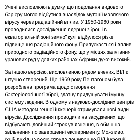
Учені висловлюють думку, що подолання видового
бар’єру могло відбутися внаслідок мутації мавпячого
вірусу через радіаційний вплив. У 1950-1960 роки
проводилися дослідження ядерної зброї, і в
екваторіальній зоні земної кулі відбулося різке
підвищення радіаційного фону. Припускається і вплив
природного радіаційного фону, що у місцях залягання
уранових руд у деяких районах Африки дуже високий.
За іншою версією, висловленою рядом вчених, ВІЛ є
штучно створений. Ще 1969 року Пентагоном була
розроблена програма щодо створення
бактеріологічногї зброї, здатну придушувати імунну
систему людини. В одному з науково-дослідних центрів
США методом генної інженерії отримували нові види
вірусів. Дослідження проводили на засуджених, що
відбувають довічний строк ув’язнення, в обмін на
звільнення по завершенні експерименту. Можливо,
їхній вихід на волю сприяв поширенню ВІЛ-інфекції