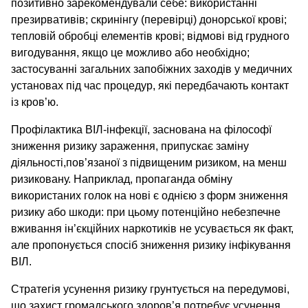
позитивно зарекомендували себе: використанні
презирвативів; скринінгу (перевірці) донорської крові;
тепловій обробці елементів крові; відмові від грудного
вигодування, якщо це можливо або необхідно;
застосуванні загальних запобіжних заходів у медичних
установах під час процедур, які передбачають контакт
із кров’ю.
Профілактика ВІЛ-інфекції, заснована на філософї
зниження ризику зараження, припускає заміну
діяльності,пов’язаної з підвищеним ризиком, на менш
ризиковану. Наприклад, пропаганда обміну
використаних голок на нові є однією з форм зниження
ризику або шкоди: при цьому потенційно небезпечне
вживання ін’єкційних наркотиків не усувається як факт,
але пропонується спосіб зниження ризику інфікування
ВІЛ.
Стратегія усунення ризику грунтується на передумові,
що захист громадського здоров’я потребує усунення