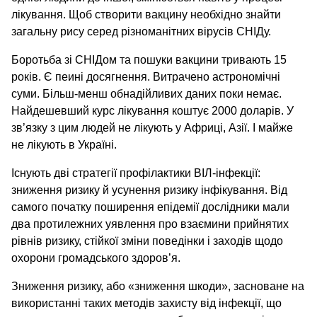
лікування. Щоб створити вакцину необхідно знайти
загальну рису серед різноманітних вірусів СНІДу.
Боротьба зі СНІДом та пошуки вакцини тривають 15
років. Є пеині досягнення. Витрачено астрономічні
суми. Більш-менш обнадійливих даних поки немає.
Найдешевший курс лікування коштує 2000 доларів. У
зв’язку з цим людей не лікують у Африці, Азії. І майже
не лікують в Україні.
Існують дві стратегії профілактики ВІЛ-інфекції:
зниження ризику й усунення ризику інфікування. Від
самого початку поширення епідемії дослідники мали
два протилежних уявлення про взаємини прийнятих
рівнів ризику, стійкої зміни поведінки і заходів щодо
охорони громадського здоров’я.
Зниження ризику, або «зниження шкоди», засноване на
використанні таких методів захисту від інфекції, що