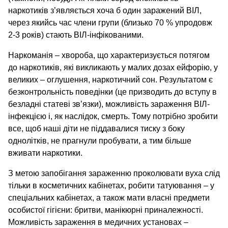
наркотиків з’являється хоча б один заражений ВІЛ,
через якийсь час члени групи (близько 70 % упродовж
2-3 років) стають ВІЛ-інфікованими.
Наркоманія – хвороба, що характеризується потягом
до наркотиків, які викликають у малих дозах ейфорію, у
великих – оглушення, наркотичний сон. Результатом є
безконтрольність поведінки (це призводить до вступу в
безладні статеві зв’язки), можливість зараження ВІЛ-
інфекцією і, як наслідок, смерть. Тому потрібно зробити
все, щоб наші діти не піддавалися тиску з боку
однолітків, не прагнули пробувати, а тим більше
вживати наркотики.
З метою запобігання зараженню проколювати вуха слід
тільки в косметичних кабінетах, робити татуювання – у
спеціальних кабінетах, а також мати власні предмети
особистої гігієни: бритви, манікюрні приналежності.
Можливість зараження в медичних установах –