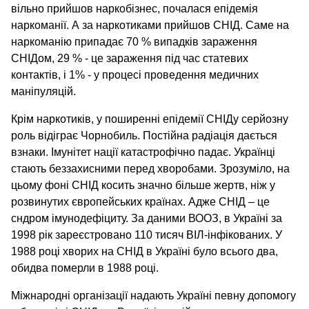
вільно прийшов наркобізнес, почалася епідемія
наркоманії. А за наркотиками прийшов СНІД. Саме на
наркоманію припадає 70 % випадків зараження
СНІДом, 29 % - це зараження під час статевих
контактів, і 1% - у процесі проведення медичних
маніпуляцій.
Крім наркотиків, у поширенні епідемії СНІДу серйозну
роль відіграє Чорнобиль. Постійна радіація дається
взнаки. Імунітет нації катастрофічно падає. Українці
стають беззахисними перед хворобами. Зрозуміло, на
цьому фоні СНІД косить значно більше жертв, ніж у
розвинутих європейських країнах. Адже СНІД – це
сндром імунодефіциту. За даними ВООЗ, в Україні за
1998 рік зареєстровано 110 тисяч ВІЛ-інфікованих. У
1988 році хворих на СНІД в Україні було всього два,
обидва померли в 1988 році.
Міжнародні організації надають Україні певну допомогу