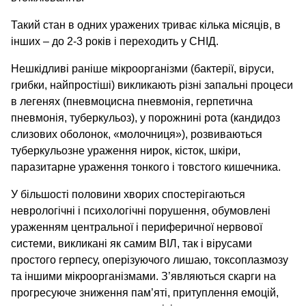
Такий стан в одних уражених триває кілька місяців, в
інших – до 2-3 років і переходить у СНІД.
Нешкідливі раніше мікроорганізми (бактерії, віруси,
грибки, найпростіші) викликають різні запальні процеси
в легенях (пневмоцисна пневмонія, герпетична
пневмонія, туберкульоз), у порожнині рота (кандидоз
слизових оболонок, «молочниця»), розвиваються
туберкульозне ураження нирок, кісток, шкіри,
паразитарне ураження тонкого і товстого кишечника.
У більшості половини хворих спостерігаються
неврологічні і психологічні порушення, обумовлені
ураженням центральної і периферичної нервової
системи, викликані як самим ВІЛ, так і вірусами
простого герпесу, оперізуючого лишаю, токсоплазмозу
та іншими мікроорганізмами. З’являються скарги на
прогресуюче зниження пам’яті, притуплення емоцій,