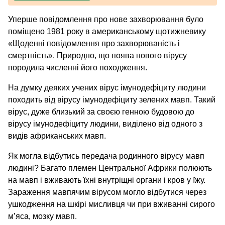
Уперше повідомлення про нове захворювання було
поміщено 1981 року в американському щотижневику
«Щоденні повідомлення про захворюваність і
смертність». Природно, що поява нового вірусу
породила численні його походження.
На думку деяких учених вірус імунодефіциту людини
походить від вірусу імунодефіциту зелених мавп. Такий
вірус, дуже близький за своєю генною будовою до
вірусу імунодефіциту людини, виділено від одного з
видів африканських мавп.
Як могла відбутись передача родинного вірусу мавп
людині? Багато племен Центральної Африки полюють
на мавп і вживають їхні внутріщні органи і кров у їжу.
Зараження мавпячим вірусом могло відбутися через
ушкодження на шкірі мисливця чи при вживанні сирого
м’яса, мозку мавп.