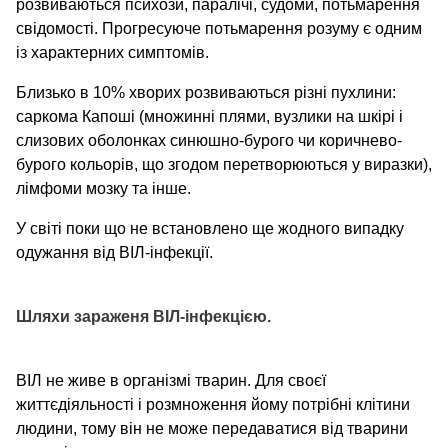
розвиваються психози, паралічі, судоми, потьмарення
свідомості. Прогресуюче потьмарення розуму є одним
із характерних симптомів.
Близько в 10% хворих розвиваються різні пухлини:
саркома Капоші (множинні плями, вузлики на шкірі і
слизових оболонках синюшно-бурого чи коричнево-
бурого кольорів, що згодом перетворюються у виразки),
лімфоми мозку та інше.
У світі поки що не встановлено ще жодного випадку
одужання від ВІЛ-інфекції.
Шляхи зараженя ВІЛ-інфекцією.
ВІЛ не живе в організмі тварин. Для своєї
життєдіяльності і розмноження йому потрібні клітини
людини, тому він не може передаватися від тварини