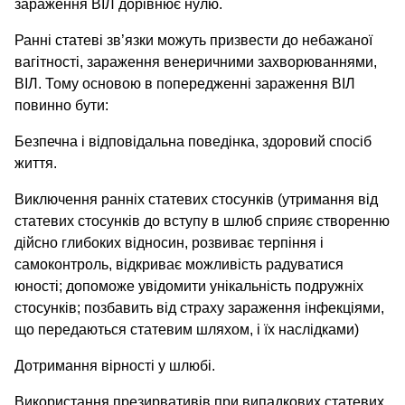
зараження ВІЛ дорівнює нулю.
Ранні статеві зв’язки можуть призвести до небажаної
вагітності, зараження венеричними захворюваннями,
ВІЛ. Тому основою в попередженні зараження ВІЛ
повинно бути:
Безпечна і відповідальна поведінка, здоровий спосіб
життя.
Виключення ранніх статевих стосунків (утримання від
статевих стосунків до вступу в шлюб сприяє створенню
дійсно глибоких відносин, розвиває терпіння і
самоконтроль, відкриває можливість радуватися
юності; допоможе увідомити унікальність подружніх
стосунків; позбавить від страху зараження інфекціями,
що передаються статевим шляхом, і їх наслідками)
Дотримання вірності у шлюбі.
Використання презирвативів при випадкових статевих