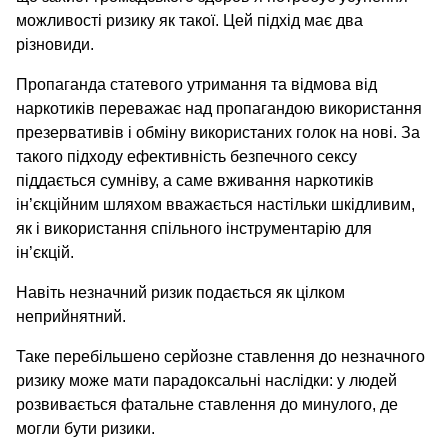
можливості ризику як такої. Цей підхід має два
різновиди.
Пропаганда статевого утримання та відмова від
наркотиків переважає над пропагандою використання
презервативів і обміну використаних голок на нові. За
такого підходу ефективність безпечного сексу
піддається сумніву, а саме вживання наркотиків
ін’єкційним шляхом вважається настільки шкідливим,
як і використання спільного інструментарію для
ін’єкцій.
Навіть незначний ризик подається як цілком
неприйнятний.
Таке перебільшено серйозне ставлення до незначного
ризику може мати парадоксальні наслідки: у людей
розвивається фатальне ставлення до минулого, де
могли бути ризики.