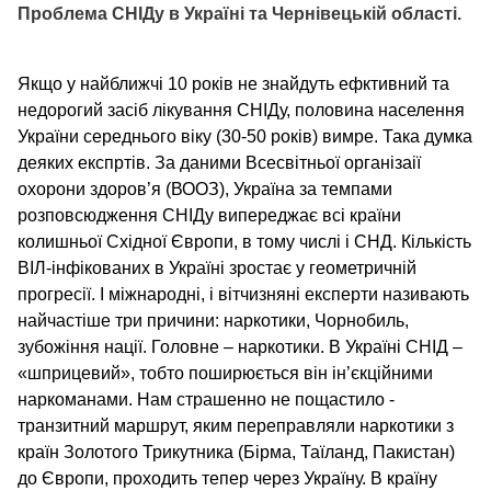
Проблема СНІДу в Україні та Чернівецькій області.
Якщо у найближчі 10 років не знайдуть ефктивний та
недорогий засіб лікування СНІДу, половина населення
України середнього віку (30-50 років) вимре. Така думка
деяких експртів. За даними Всесвітньої організаії
охорони здоров’я (ВООЗ), Україна за темпами
розповсюдження СНІДу випереджає всі країни
колишньої Східної Європи, в тому числі і СНД. Кількість
ВІЛ-інфікованих в Україні зростає у геометричній
прогресії. І міжнародні, і вітчизняні експерти називають
найчастіше три причини: наркотики, Чорнобиль,
зубожіння нації. Головне – наркотики. В Україні СНІД –
«шприцевий», тобто поширюється він ін’єкційними
наркоманами. Нам страшенно не пощастило -
транзитний маршрут, яким переправляли наркотики з
країн Золотого Трикутника (Бірма, Таїланд, Пакистан)
до Європи, проходить тепер через Україну. В країну