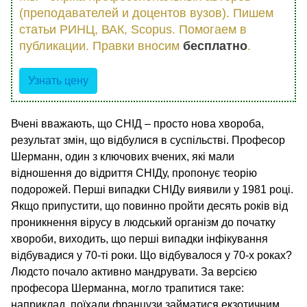
(преподавателей и доцентов вузов). Пишем
статьи РИНЦ, ВАК, Scopus. Помогаем в
публикации. Правки вносим
бесплатно
.
Узнать цену
Вчені вважають, що СНІД – просто нова хвороба,
результат змін, що відбулися в суспільстві. Професор
Шерманн, один з ключових вчених, які мали
відношення до відриття СНІДу, пропонує теорію
подорожей. Перші випадки СНІДу виявили у 1981 році.
Якщо припустити, що повинно пройти десять років від
проникнення вірусу в людський організм до початку
хвороби, виходить, що перші випадки інфікування
відбувадися у 70-ті роки. Що відбувалося у 70-х роках?
Людсто почало активно мандрувати. За версією
професора Шерманна, могло трапитися таке:
наприклад, поїхали французи займатися екзотичним