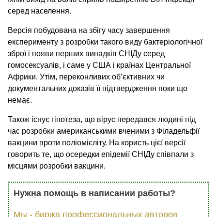
серед населення.
Версія побудована на збігу часу завершення
експерименту з розробки такого виду бактеріологічної
зброї і появи перших випадків СНІДу серед
гомосексуалів, і саме у США і країнах Центральної
Африки. Утім, переконливих об’єктивних чи
документальних доказів її підтвердження поки що
немає.
Також існує гіпотеза, що вірус передався людині під
час розробки американськими вченими з Філадельфії
вакцини проти поліомієліту. На користь цієї версії
говорить те, що осередки епідемії СНІДу співпали з
місцями розробки вакцини.
Нужна помощь в написании работы?
Мы - биржа профессиональных авторов