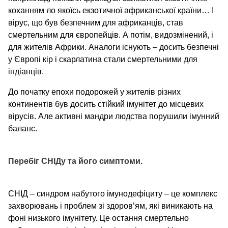
коханням ло якоїсь екзотичної африканської країни… І
вірус, що був безпечним для африканців, став
смертельним для європейців. А потім, видозмінений, і
для жителів Африки. Аналоги існують – досить безпечні
у Європі кір і скарлатина стали смертельними для
індіанців.
До початку епохи подорожей у жителів різних
континентів був досить стійкий імунітет до місцевих
вірусів. Але активні мандри людства порушили імунний
баланс.
Перебіг СНІДу та його симптоми.
СНІД – синдром набутого імунодефіциту – це комплекс
захворювань і проблем зі здоров’ям, які виникають на
фоні низького імунітету. Це остання смертельно