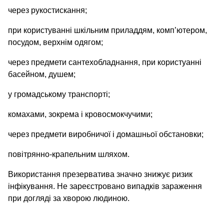
через рукостискання;
при користуванні шкільним приладдям, комп’ютером,
посудом, верхнім одягом;
через предмети сантехобладнання, при користуанні
басейном, душем;
у громадському транспорті;
комахами, зокрема і кровосмокчучими;
через предмети виробничої і домашньої обстановки;
повітрянно-крапельним шляхом.
Використання презерватива значно знижує ризик
інфікування. Не зареєстровано випадків зараження
при догляді за хворою людиною.