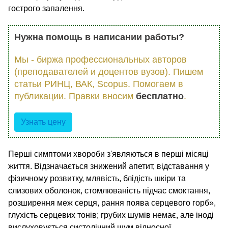
гострого запалення.
Нужна помощь в написании работы?
Мы - биржа профессиональных авторов
(преподавателей и доцентов вузов). Пишем
статьи РИНЦ, ВАК, Scopus. Помогаем в
публикации. Правки вносим
бесплатно
.
Узнать цену
Перші симптоми хвороби з'являються в перші місяці
життя. Відзначається знижений апетит, відставання у
фізичному розвитку, млявість, блідість шкіри та
слизових оболонок, стомлюваність підчас смоктання,
розширення меж серця, рання поява серцевого горб»,
глухість серцевих тонів; грубих шумів немає, але іноді
вислуховується систолічний шум відносної