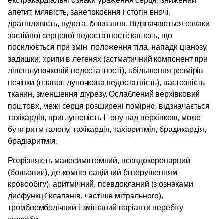
екстракардіальні ознаки ураження серця: знижений
апетит, млявість, занепокоєння і стогін вночі,
дратівливість, нудота, блювання. Відзначаються ознаки
застійної серцевої недостатності: кашель, що
посилюється при зміні положення тіла, напади ціанозу,
задишки; хрипи в легенях (астматичний компонент при
лівошлуночковій недостатності), вбільшення розмірів
печінки (правошлуночкова недостатність), пастозність
тканин, зменшення діурезу. Ослаблений верхівковий
поштовх, межі серця розширені помірно, відзначається
тахікардія, приглушеність І тону над верхівкою, може
бути ритм галопу, тахікардія, тахіаритмія, брадикардія,
брадіаритмія.
Розрізняють малосимптомний, псевдокоронарний
(больовий), де-компенсаційний (з порушенням
кровообігу), аритмічний, псевдокланий (з ознаками
дисфункції клапанів, частіше мітрального),
тромбоемболічний і змішаний варіанти перебігу