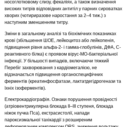
носоглотковому слизу, фекаліях, а також визначення
високих титрів відповідних антитіл у парних сироватках
хворих (чотириразове наростання за 2–4 тиж.) з
наступним зменшенням титру.
Зміни в загальному аналізі та біохімічних показниках
крові (збільшення ШОЕ, лейкоцитоз або лейкопенія,
підвищення рівня альфа-2- і гамма-глобулінів, ДФА, С-
реактивного білка) є проявом вірус-МО-бактеріальної
інфекції. У більшості випадків, включаючи тяжкий
Перебіг захворювання з кардіомегалією, не
відзначається підвищення органоспецифічних
ферментів (креатинфосфатази, лактатдегідрогенази та
їхніх ізоферментів).
Електрокардіографія. Ознаки порушення провідності
(атріовентрикулярна блокада II–III ступеня, блокада
ніжок пучка Пса), екстрасистолії, напади
пароксизмальної тахікардії з розширеним
деформованим комплексом QRS, зниження вольтажу