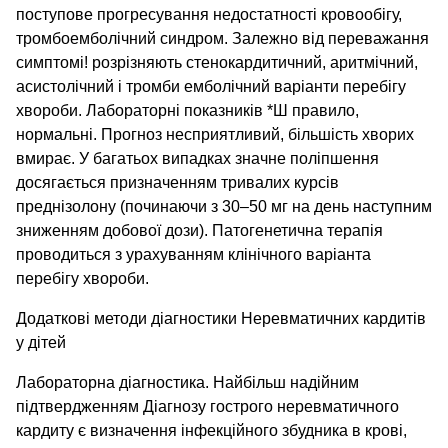
поступове прогресування недостатності кровообігу,
тромбоемболічний синдром. Залежно від переважання
симптомі! розрізняють стенокардитичний, аритмічний,
асистолічний і тромби емболічний варіанти перебігу
хвороби. Лабораторні показників *Ш правило,
нормальні. Прогноз несприятливий, більшість хворих
вмирає. У багатьох випадках значне поліпшення
досягається призначенням тривалих курсів
преднізолону (починаючи з 30–50 мг на день наступним
зниженням добової дози). Патогенетична терапія
проводиться з урахуванням клінічного варіанта
перебігу хвороби.
Додаткові методи діагностики Неревматичних кардитів
у дітей
Лабораторна діагностика. Найбільш надійним
підтвердженням Діагнозу гострого неревматичного
кардиту є визначення інфекційного збудника в крові,