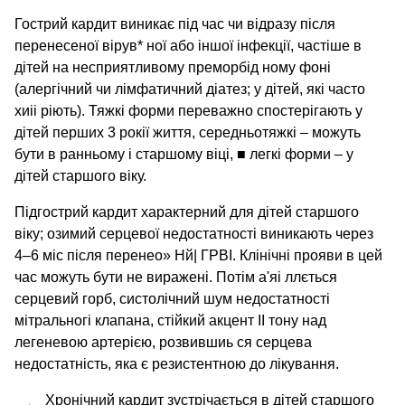
Гострий кардит виникає під час чи відразу після
перенесеної вірув* ної або іншої інфекції, частіше в
дітей на несприятливому преморбід ному фоні
(алергічний чи лімфатичний діатез; у дітей, які часто
хиіі ріють). Тяжкі форми переважно спостерігають у
дітей перших 3 рокії життя, середньотяжкі – можуть
бути в ранньому і старшому віці, ■ легкі форми – у
дітей старшого віку.
Підгострий кардит характерний для дітей старшого
віку; озимий серцевої недостатності виникають через
4–6 міс після перенео» Нй| ГРВІ. Клінічні прояви в цей
час можуть бути не виражені. Потім а'яі ллється
серцевий горб, систолічний шум недостатності
мітральногі клапана, стійкий акцент II тону над
легеневою артерією, розвившиь ся серцева
недостатність, яка є резистентною до лікування.
Хронічний кардит зустрічається в дітей старшого