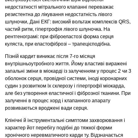
недостатності мітрального клапанні переважає
резистентна до лікування недостатність лівого
шлуночки, Дані ЕКГ: високий вольтаж комплексів QRS,
частий ритм, гіпертрофія лівого шлуночка. На
рентгенограмі: при фіброеластозі форма серця
куляста, при еластофіброзі – трапецієподібна.
Пізній кардит виникає після 7-го місяця
внутрішньоутробного життя. Йому властиві виражені
запальні зміни в міокарді із залученням у процес 2 чи 3
оболонок серця, провідної системи, іноді коронарних
судин з розвитком їх склерозу і гіпертрофії міокарда,
але без утворення еластичної і фіброзної тканини. При
залученні в процес хорд і клапанного апарату
розвиваються вроджені вади серця.
Клінічні й інструментальні симптоми захворювання і
характер йот перебігу подібні до тяжкої форми
хронічного неревматичного карди ту. Відзначається