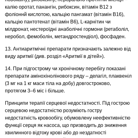
калію оротат, панангін, рибоксин, вітамін В12 з
фоліоннй кислотою, кальцію пангамат (вітамін В16),
кальцію пантотенат (вітамін В6), L-карнітин чи
мілдронат, нестероїдні анаболічні гормони (ретаболіл,
неробол, фемоболін, метандростендіол), фосфаден.
13. Антиаритмічні препарати призначають залежно від
виду аритмії (див. розділ «Аритмії в дітей»).
14. При підгострому чи хронічному перебігу показані
препарати амінохінолінового ряду – делагіл, плаквеніл
(3 мг на 1 кг маси тіла на добу) довгостроково,
протягом 3–6 міс і більше.
Принципи терапії серцевої недостатності. Під гострою
серцевою недостатністю розуміють гостру
недостатність кровообігу, обумовлену неефективністю
функції серця як насоса, що призводить до зниження
хвилинного відтоку крові або до нездатності