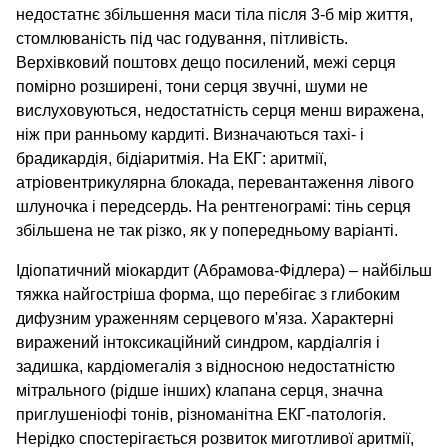
недостатнє збільшення маси тіла після 3-б мір життя,
стомлюваність під час годування, пітливість.
Верхівковий поштовх дещо посилений, межі серця
помірно розширені, тони серця звучні, шуми не
вислуховуються, недостатність серця менш виражена,
ніж при ранньому кардиті. Визначаються тахі- і
брадикардія, бідіаритмія. На ЕКГ: аритмії,
атріовентрикулярна блокада, перевантаження лівого
шлуночка і передсердь. На рентгенограмі: тінь серця
збільшена не так різко, як у попередньому варіанті.
Ідіопатичний міокардит (Абрамова-Фідлера) – найбільш
тяжка найгостріша форма, що перебігає з глибоким
дифузним ураженням серцевого м'яза. Характерні
виражений інтоксикаційний синдром, кардіалгія і
задишка, кардіомегалія з відносною недостатністю
мітрального (рідше інших) клапана серця, значна
приглушеніофі тонів, різноманітна ЕКГ-патологія.
Нерідко спостерігається розвиток миготливої аритмії,