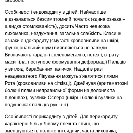
хвороби.
Особливості ендокардиту в дітей. Найчастіше
відзначається безсимптомний початок (єдина ознака –
швидка стомлюваність), досить Часто невисока
лихоманка, нездужання, загальна слабкість. Класичні
ознаки ендокардиту (смугасті крововиливи на шкірі,
функціональний шум) виявляються не завжди.
Визначають кардіо- і спленомегалію, петехії, втрату
маси тіла, поступове формування деформації Пальців
у вигляді барабанних паличок. Надалі в разі
неадекватного Лікування можуть з'являтися плями
Рота (крововиливи на сітківці), Джейнуея (еритематозні
болючі плями неправильної форми на долонях та
підошвах), вузлики Ослера (шкірні болючі вузлики на
подушечках пальців рук і ніг).
Особливості перикардиту в дітей. Для перикардиту
характерні біль у Лівому плечі та спині, що
зменшуються в положенні сидячи; часта лиховика,