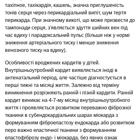
тахіпное, тахікардія, кашель, значна приглушеність
тонів серця через перикардіальний випіт, шум тертя
перикарда. При значному викоті, що може призвести до
тампонади серця, з'являється здуття шийних вен під
час вдиху і парадоксальний пульс (більше ніж у нормі
зниження артеріального тиску і менше зниження
венозного тиску на вдиху).
Особливості вроджених кардитів у дітей.
Внутрішньоутробний кардит виявляється іноді в
антенатальний період, але частіше діагностується в
перші тижні та місяці життя. Залежно від терміну
виникнення розрізняють ранній і пізній кардити. Ранній
кардит виникає на 4-7-му місяці внутрішньоутробного
життя і проявляється розвитком переважно фіброзної
тканини в субендокардіальних шарах міокарда з
формуванням фіброеластозу ендокарда або розвитком
перо важно еластичної тканини з формуванням
еластофіброзу ендо- і міокарда, без явних ознак