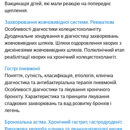
Вакцинація дітей, які мали реакцію на попереднє
щеплення.
Захворювання жовчовивідної системи. Ревматизм
Особливості діагностики холецистохолангіту.
Дуоденальне зондування в діагностиці захворювань
жовчовивідних шляхів. Шляхи оздоровлення хворих з
дискінезіями жовчовивідних шляхів. Поліклінічний етап
реабілітації хворих на хронічний холецистохолангіт.
Гострі пневмонії
Поняття, сутність, класифікація, етіологія, клінічна
діагностика та антибактеріальна терапія пневмоній.
Особливості діагностики та лікування хронічного
бронхіту. Характеристика та принципи лікування
спадкових захворювань та вад розвитку бронхів і
легень.
Бронхіальна астма. Хронічний гастрит, гастродуоденіт.
Виразкова хвороба шлунка та дванадцятипалої кишки