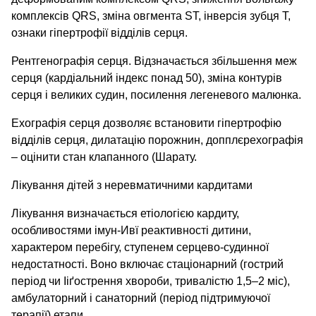
комплексів QRS, зміна овгмента ST, інверсія зубця Т,
ознаки гіпертрофії відділів серця.
Рентгенографія серця. Відзначається збільшення меж
серця (кардіальний індекс понад 50), зміна контурів
серця і великих судин, посилення легеневого малюнка.
Ехографія серця дозволяє встановити гіпертрофію
відділів серця, дилатацію порожнин, допплєрехографія
– оцінити стан клапанного (Шарату.
Лікування дітей з неревматичними кардитами
Лікування визначається етіологією кардиту,
особливостями імун-Ивї реактивності дитини,
характером перебігу, ступенем серцево-судинної
недостатності. Воно включає стаціонарний (гострий
період чи Ііґострення хвороби, тривалістю 1,5–2 міс),
амбулаторний і санаторний (період підтримуючої
терапії) етапи.