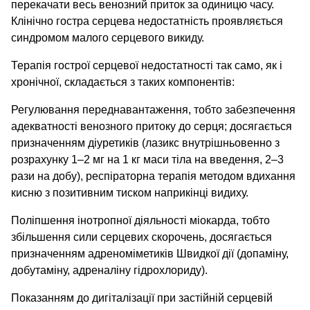
перекачати весь венозний приток за одиницю часу.
Клінічно гостра серцева недостатність проявляється
синдромом малого серцевого викиду.
Терапія гострої серцевої недостатності так само, як і
хронічної, складається з таких компонентів:
Регулювання переднавантаження, тобто забезпечення
адекватності венозного притоку до серця; досягається
призначенням діуретиків (лазикс внутрішньовенно з
розрахунку 1–2 мг на 1 кг маси тіла на введення, 2–3
рази на добу), респіраторна терапія методом вдихання
кисню з позитивним тиском наприкінці видиху.
Поліпшення інотропної діяльності міокарда, тобто
збільшення сили серцевих скорочень, досягається
призначенням адреноміметиків Швидкої дії (допаміну,
добутаміну, адреналіну гідрохлориду).
Показанням до дигіталізації при застійній серцевій