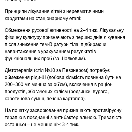
Принципи лікування дітей з неревматичними
кардитами на стаціонарному етапі:
Обмеження рухової активності на 2–4 тиж. Лікувальну
фізичну культуру призначають з перших днів лікування
після зниження тем-Віратури тіла, підбираючи
навантаження з урахуванням результатів
функціональних проб (за Шалковим).
Дієтотерапія (стіл №10 за Певзнером) потребує
обмеження ріди-Ш (добова кількість повинна бути на
200–300 мл менша за об'єм), включення в раціон
продуктів, збагачених калієм (родзинки, вурага,
каротинова суміш, печена картопля).
На початку захворювання призначають противірусну
терапію в поєднанні з антибактеріальною. Тривалість
останньої – не менше ніж З-4 тиж.