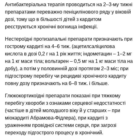
Антибактеріальна терапія проводиться на 2–3-му тижні
препаратами переважно пеніцилінового ряду у віковій
дозі, тому що в більшості дітей з кардитом
реєструються хронічні вогнища інфекції.
Нестероїдні протизапальні препарати призначають при
гострому кардиті на 4–6 тиж. (ацетилсаліцилова
кислота в дозі 0,2 г на 1 рік життя; індометацин – 1–2 мг
на 1 кг маси тіла; вольтарен – 0,5 мг на 1 кг маси тіла на
добу), а потім у половинній дозі протягом 2–3 міс; при
підгострому перебігу чи рецидиві хронічного кардиту
повну дозу призначають на 6–8 тиж. і більше.
Глюкокортикоїдні препарати показані при тяжкому
перебігу хвороби з ознаками серцевої недостатності
(частіше в дітей молодшого віку й у старших – при
міокардиті Абрамова-Фідлера), при кардиті з
ураженням провідної системи серця, при загрозі
переходу підгострого процесу в хронічний.