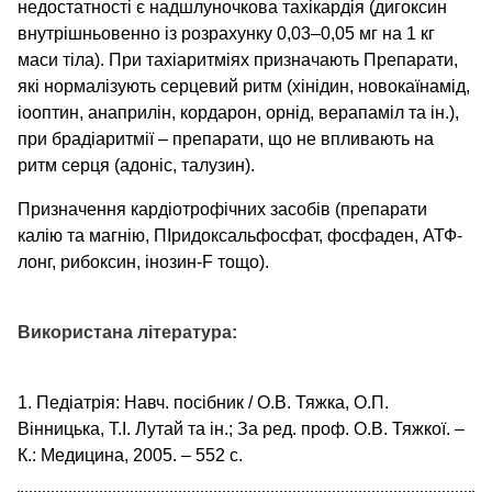
недостатності є надшлуночкова тахікардія (дигоксин
внутрішньовенно із розрахунку 0,03–0,05 мг на 1 кг
маси тіла). При тахіаритміях призначають Препарати,
які нормалізують серцевий ритм (хінідин, новокаїнамід,
іооптин, анаприлін, кордарон, орнід, верапаміл та ін.),
при брадіаритмії – препарати, що не впливають на
ритм серця (адоніс, талузин).
Призначення кардіотрофічних засобів (препарати
калію та магнію, ПІридоксальфосфат, фосфаден, АТФ-
лонг, рибоксин, інозин-F тощо).
Використана література:
1. Педіатрія: Навч. посібник / О.В. Тяжка, О.П.
Вінницька, Т.І. Лутай та ін.; За ред. проф. О.В. Тяжкої. –
К.: Медицина, 2005. – 552 с.