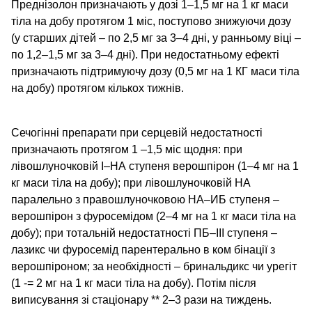
Преднізолон призначають у дозі 1–1,5 мг на 1 кг маси
тіла на добу протягом 1 міс, поступово знижуючи дозу
(у старших дітей – по 2,5 мг за 3–4 дні, у ранньому віці –
по 1,2–1,5 мг за 3–4 дні). При недостатньому ефекті
призначають підтримуючу дозу (0,5 мг на 1 КГ маси тіла
на добу) протягом кількох тижнів.
Сечогінні препарати при серцевій недостатності
призначають протягом 1 –1,5 міс щодня: при
лівошлуночковій І–НА ступеня верошпірон (1–4 мг на 1
кг маси тіла на добу); при лівошлуночковій НА
паралельно з правошлуночковою НА–ИБ ступеня –
верошпірон з фуросемідом (2–4 мг на 1 кг маси тіла на
добу); при тотальній недостатності ПБ–III ступеня –
лазикс чи фуросемід парентерально в ком бінації з
верошпіроном; за необхідності – бринальдикс чи урегіт
(1 -= 2 мг на 1 кг маси тіла на добу). Потім після
виписування зі стаціонару ** 2–3 рази на тиждень.