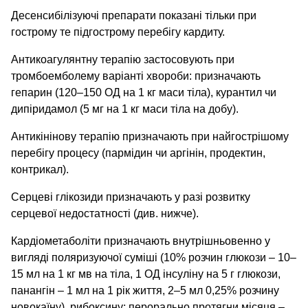
Десенсибілізуючі препарати показані тільки при
гострому те підгострому перебігу кардиту.
Антикоагулянтну терапію застосовують при
тромбоемболему варіанті хвороби: призначають
гепарин (120–150 ОД на 1 кг маси тіла), курантил чи
дипіридамол (5 мг на 1 кг маси тіла на добу).
Антикінінову терапію призначають при найгострішому
перебігу процесу (пармідин чи аргінін, продектин,
контрикал).
Серцеві глікозиди призначають у разі розвитку
серцевої недостатності (див. нижче).
Кардіометаболіти призначають внутрішньовенно у
вигляді поляризуючої суміші (10% розчин глюкози – 10–
15 мл на 1 кг мв на тіла, 1 ОД інсуліну на 5 г глюкози,
панангін – 1 мл на 1 рік життя, 2–5 мл 0,25% розчину
новокаїну), рибоксину; перорально протягни місяця –