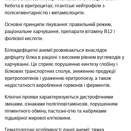
Кебота в еритроцитах; гігантські нейтрофіли з
полісегментарністю і метамієлоцити.
Основні принципи лікування: правильний режим,
раціональне харчування, препарати вітаміну В12 і
фолієвої кислоти.
Білокдефіцитні анемії розвиваються внаслідок
дефіциту білка в раціоні з високим рівнем вуглеводів у
харчуванні. Це сприяє порушенню еинтезу глобіну і
білкових транспортних сполук, зниженню продукції
еритропоетинів і ураженню еритропоезу, а також
недостатності вироблення гормонів і ферментів.
Клінічні прояви характеризуються дистрофічними
змінами, ознаками полігіповітамінозів, порушенням
пігментного обміну, пастозні-отю та набряками
підшкірної жирової клітковини.
Гематологічні особливості даної анемії: тяжка