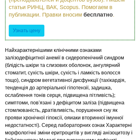
статьи РИНЦ, ВАК, Scopus. Помогаем в
публикации. Правки вносим
бесплатно
.
Узнать цену
Найхарактернішими клінічними ознаками
залізодефіцитної анемії в сидеропенічний синдром
(блідість шкіри та слизових оболонок, ангулярний
стоматит, сухість шкіри, сухість і ламкість волосся
тощо), синдром вегетативної дисфункції (тахікардія,
тенденція до артеріальної гіпотензії, задишка,
ослаблення тонів серця, підвищена пітливість);
симптоми, пов'язані з дефіцитом заліза (підвищена
стомлюваність, дратівливість, порушення сну як
прояви хронічної гіпоксії, ояиаки вторинної імунної
недостатності). Серед лабораторних ознак Характерні
морфологічні зміни еритроцитів у вигляді анізоцитозу і