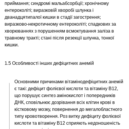
приймання; синдромі мальабсорбції; хронічному
ентероколіті; виразковій хворобі шлунка і
дванадцятипалої кишки в стадії загострення;
виразково-некротичному ентероколіті; спадкових за
хворюваннях з порушенням всмоктування заліза в
травному тракті; стані після резекції шлунка, тонкої
кишки.
1.5 Особливості інших дефіцитних анемій
Основними причинами вітамінодефіцитних анемій
є такі: дефіцит фолієвої кислоти та вітаміну В12,
що порушує синтез амінокислот і попередників
ДНК, сповільнює дозрівання всіх клітин крові в
кістковому мозку, повернення до мегалобластного
типу кровотворення. Роз витку дефіциту фолієвої
кислоти та вітаміну В12 сприяють недоношеність