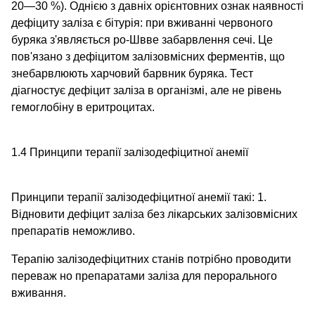
20—30 %). Однією з давніх орієнтовних ознак наявності
дефіциту заліза є бітурія: при вживанні червоного
буряка з'являється ро-Швве забарвлення сечі. Це
пов'язано з дефіцитом залізовмісних ферментів, що
знебарвлюють харчовий барвник буряка. Тест
діагностує дефіцит заліза в організмі, але не рівень
гемоглобіну в еритроцитах.
1.4 Принципи терапії залізодефіцитної анемії
Принципи терапії залізодефіцитної анемії такі: 1.
Відновити дефіцит заліза без лікарських залізовмісних
препаратів неможливо.
Терапію залізодефіцитних станів потрібно проводити
переваж но препаратами заліза для перорального
вживання.