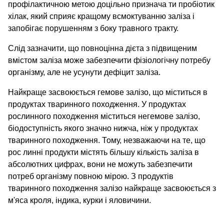
профілактичною метою доцільно признача ти пробіотик
хілак, який сприяє кращому всмоктуванню заліза і
запобігає порушенням з боку травного тракту.
Слід зазначити, що повноцінна дієта з підвищеним
вмістом заліза може забезпечити фізіологічну потребу
організму, але не усунути дефіцит заліза.
Найкраще засвоюється гемове залізо, що міститься в
продуктах тваринного походження. У продуктах
рослинного походження міститься негемове залізо,
біодоступність якого значно нижча, ніж у продуктах
тваринного походження. Тому, незважаючи на те, що
рос линні продукти містять більшу кількість заліза в
абсолютних цифрах, вони не можуть забезпечити
потреб організму повною мірою. З продуктів
тваринного походження залізо найкраще засвоюється з
м'яса кроля, індика, курки і яловичини.