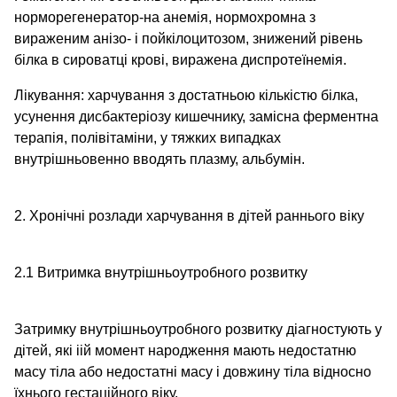
норморегенератор-на анемія, нормохромна з
вираженим анізо- і пойкілоцитозом, знижений рівень
білка в сироватці крові, виражена диспротеїнемія.
Лікування: харчування з достатньою кількістю білка,
усунення дисбактеріозу кишечнику, замісна ферментна
терапія, полівітаміни, у тяжких випадках
внутрішньовенно вводять плазму, альбумін.
2. Хронічні розлади харчування в дітей раннього віку
2.1 Витримка внутрішньоутробного розвитку
Затримку внутрішньоутробного розвитку діагностують у
дітей, які іій момент народження мають недостатню
масу тіла або недостатні масу і довжину тіла відносно
їхнього гестаційного віку.