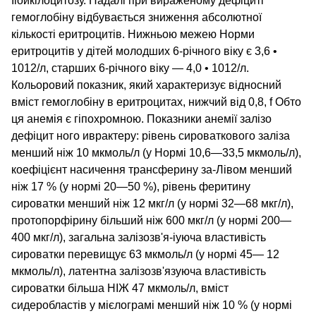
Ііойкілоцитозу. Надалі при вираженому дефіциті
гемоглобіну відбувається зниження абсолютної
кількості еритроцитів. Нижньою межею Норми
еритроцитів у дітей молодших 6-річного віку є 3,6 •
1012/л, старших 6-річного віку — 4,0 • 1012/л.
Кольоровий показник, який характеризує відносний
вміст гемоглобіну в еритроцитах, нижчий від 0,8, f Обто
ця анемія є гіпохромною. Показники анемії залізо
дефіцит ного иврактеру: рівень сироваткового заліза
менший ніж 10 мкмоль/л (у Нормі 10,6—33,5 мкмоль/л),
коефіцієнт насичення трансферину за-Лівом менший
ніж 17 % (у нормі 20—50 %), рівень феритину
сироватки менший ніж 12 мкг/л (у нормі 32—68 мкг/л),
протопорфірину більший ніж 600 мкг/л (у нормі 200—
400 мкг/л), загальна залізозв'я-іуюча властивість
сироватки перевищує 63 мкмоль/л (у нормі 45— 12
мкмоль/л), латентна залізозв'язуюча властивість
сироватки більша НІЖ 47 мкмоль/л, вміст
сидеробластів у мієлограмі менший ніж 10 % (у нормі