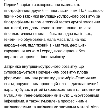
Перший варіант захворювання називають
гіпотрофічним, другий — гіпопластичним. Найчастішою
причиною затримки внутрішньоутробного розвитку за
гіпотрофічним типом є тяжкий гестоз другої половини
вагітності, синдром недостатності плаценти, а за
гіпопластичним типом — багатоплідна вагітність,
генетич но обумовлена мала маса тіла на час
народження, підлітковий вік ми тері, дефіцити
харчування легкого і середнього ступеня без
виражених проявів гіповітамінозу.
Затримка внутрішньоутробного розвитку, що
супроводжується Порушенням розвитку плода
(формуванням вад розвитку, дизембріо-Генетичних
стигм, порушенням пропорцій тіла — диспластичний
варіант) буває в дітей із хромосомними та геномними
мутаціями, гене-ралізованими внутрішньоутробними
інфекціями, а також зумовлена професійними
шкідливостями та шкідливими звичками матері, дією