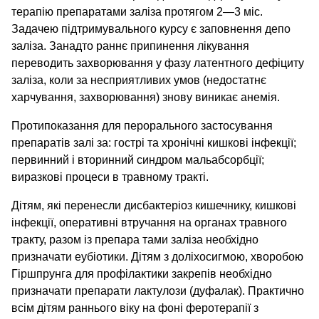
терапію препаратами заліза протягом 2—3 міс.
Задачею підтримувального курсу є заповнення депо
заліза. Занадто раннє припинення лікування
переводить захворювання у фазу латентного дефіциту
заліза, коли за несприятливих умов (недостатнє
харчування, захворювання) знову виникає анемія.
Протипоказання для перорального застосування
препаратів залі за: гострі та хронічні кишкові інфекції;
первинний і вторинний синдром мальабсорбції;
виразкові процеси в травному тракті.
Дітям, які перенесли дисбактеріоз кишечнику, кишкові
інфекції, оперативні втручання на органах травного
тракту, разом із препара тами заліза необхідно
призначати еубіотики. Дітям з доліхосигмою, хворобою
Гіршпрунга для профілактики закрепів необхідно
призначати препарати лактулози (дуфалак). Практично
всім дітям раннього віку на фоні феротерапії з