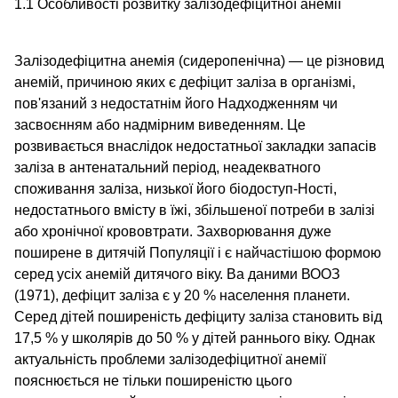
1.1 Особливості розвитку залізодефіцитної анемії
Залізодефіцитна анемія (сидеропенічна) — це різновид
анемій, причиною яких є дефіцит заліза в організмі,
пов'язаний з недостатнім його Надходженням чи
засвоєнням або надмірним виведенням. Це
розвивається внаслідок недостатньої закладки запасів
заліза в антенатальний період, неадекватного
споживання заліза, низької його біодоступ-Ності,
недостатнього вмісту в їжі, збільшеної потреби в залізі
або хронічної крововтрати. Захворювання дуже
поширене в дитячій Популяції і є найчастішою формою
серед усіх анемій дитячого віку. Ва даними ВООЗ
(1971), дефіцит заліза є у 20 % населення планети.
Серед дітей поширеність дефіциту заліза становить від
17,5 % у школярів до 50 % у дітей раннього віку. Однак
актуальність проблеми залізодефіцитної анемії
пояснюється не тільки поширеністю цього