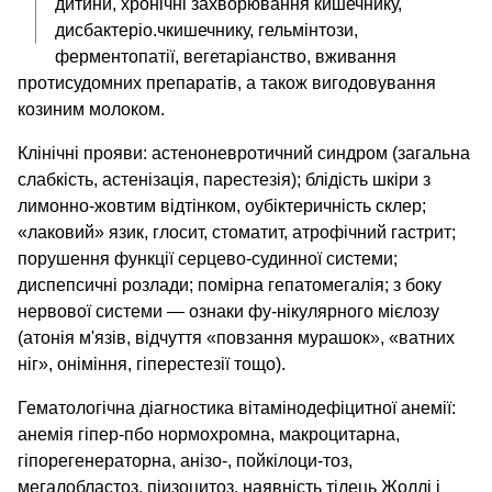
дитини, хронічні захворювання кишечнику,
дисбактеріо.чкишечнику, гельмінтози,
ферментопатії, вегетаріанство, вживання
протисудомних препаратів, а також вигодовування
козиним молоком.
Клінічні прояви: астеноневротичний синдром (загальна
слабкість, астенізація, парестезія); блідість шкіри з
лимонно-жовтим відтінком, оубіктеричність склер;
«лаковий» язик, глосит, стоматит, атрофічний гастрит;
порушення функції серцево-судинної системи;
диспепсичні розлади; помірна гепатомегалія; з боку
нервової системи — ознаки фу-нікулярного мієлозу
(атонія м'язів, відчуття «повзання мурашок», «ватних
ніг», оніміння, гіперестезії тощо).
Гематологічна діагностика вітамінодефіцитної анемії:
анемія гіпер-пбо нормохромна, макроцитарна,
гіпорегенераторна, анізо-, пойкілоци-тоз,
мегалобластоз, піизоцитоз, наявність тілець Жоллі і