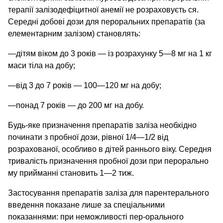
терапії залізодефіцитної анемії не розраховуєть ся.
Середні добові дози для пероральних препаратів (за
елементарним залізом) становлять:
—дітям віком до 3 років — із розрахунку 5—8 мг на 1 кг
маси тіла на добу;
—від 3 до 7 років — 100—120 мг на добу;
—понад 7 років — до 200 мг на добу.
Будь-яке призначення препаратів заліза необхідно
починати з пробної дози, рівної 1/4—1/2 від
розрахованої, особливо в дітей раннього віку. Середня
тривалість призначення пробної дози при перорально
му прийманні становить 1—2 тиж.
Застосування препаратів заліза для парентерального
введення показане лише за спеціальними
показаннями: при неможливості пер-орального