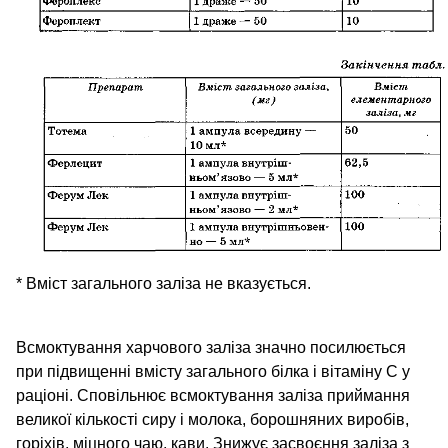
* Вміст загального заліза не вказується.
Всмоктування харчового заліза значно посилюється
при підвищенні вмісту загального білка і вітаміну С у
раціоні. Сповільнює всмоктування заліза приймання
великої кількості сиру і молока, борошняних виробів,
горіхів, міцного чаю, кави. Знижує засвоєння заліза з