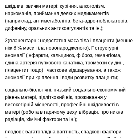
шкідливі звички матері: куріння, алкоголізм,
наркоманія, приймання деяких медикаментів
(наприклад, антиметаболітів, бета-адре-ноблокаторів,
дифеніну, оральних антикоагулянтів та ін.);
2)плацентарні: недостатня маса тіла і плаценти (менше
ніж 8 % маси тіла новонародженого), її структурні
аномалії (інфаркти, кальциноз, фіброз, гемангіома,
єдина артерія пупкового канатика, тромбози су дин,
плацентит тощо) і часткове відшарування, а також
аномалії при кріплення і вади розвитку плаценти;
соціально-біологічні: низький соціально-економічний
рівень матері, підлітковий вік, проживання у
високогірній місцевості, професійні шкідливості в
матері (робота в гарячому цеху, вібрація, про никна
радіація, хімічні фактори та ін.);
плодові: багатоплідна вагітність, спадкові фактори