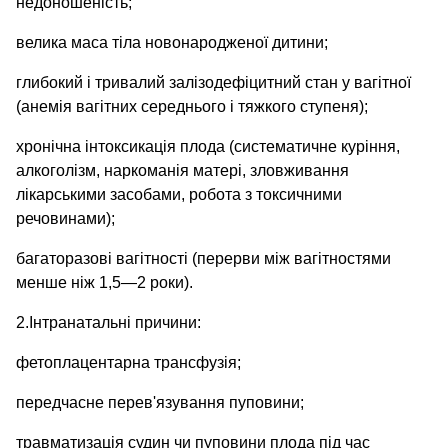
недоношеність;
велика маса тіла новонародженої дитини;
глибокий і тривалий залізодефіцитний стан у вагітної
(анемія вагітних середнього і тяжкого ступеня);
хронічна інтоксикація плода (систематичне куріння,
алкоголізм, наркоманія матері, зловживання
лікарськими засобами, робота з токсичними
речовинами);
багаторазові вагітності (перерви між вагітностями
менше ніж 1,5—2 роки).
2.Інтранатальні причини:
фетоплацентарна трансфузія;
передчасне перев'язування пуповини;
травматизація судин чи пуповини плода під час