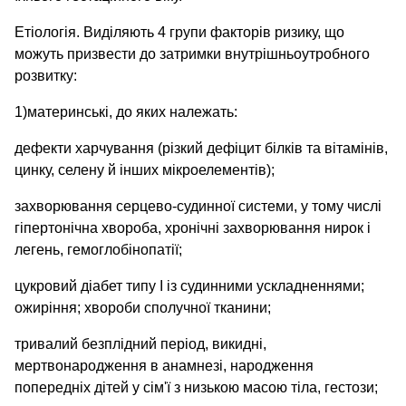
Етіологія. Виділяють 4 групи факторів ризику, що
можуть призвести до затримки внутрішньоутробного
розвитку:
1)материнські, до яких належать:
дефекти харчування (різкий дефіцит білків та вітамінів,
цинку, селену й інших мікроелементів);
захворювання серцево-судинної системи, у тому числі
гіпертонічна хвороба, хронічні захворювання нирок і
легень, гемоглобінопатії;
цукровий діабет типу І із судинними ускладненнями;
ожиріння; хвороби сполучної тканини;
тривалий безплідний період, викидні,
мертвонародження в анамнезі, народження
попередніх дітей у сім'ї з низькою масою тіла, гестози;