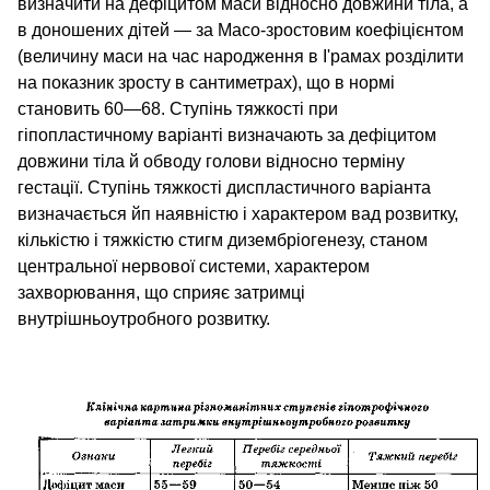
визначити на дефіцитом маси відносно довжини тіла, а
в доношених дітей — за Масо-зростовим коефіцієнтом
(величину маси на час народження в І'рамах розділити
на показник зросту в сантиметрах), що в нормі
становить 60—68. Ступінь тяжкості при
гіпопластичному варіанті визначають за дефіцитом
довжини тіла й обводу голови відносно терміну
гестації. Ступінь тяжкості диспластичного варіанта
визначається йп наявністю і характером вад розвитку,
кількістю і тяжкістю стигм дизембріогенезу, станом
центральної нервової системи, характером
захворювання, що сприяє затримці
внутрішньоутробного розвитку.