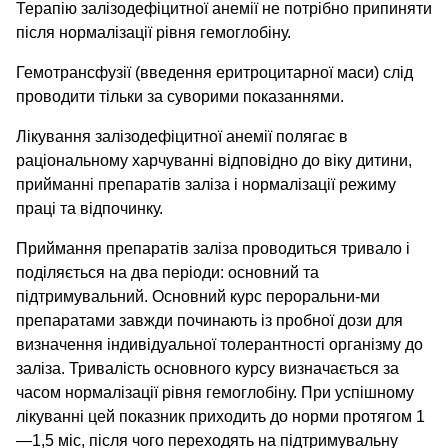
Терапію залізодефіцитної анемії не потрібно припиняти
після нормалізації рівня гемоглобіну.
Гемотрансфузії (введення еритроцитарної маси) слід
проводити тільки за суворими показаннями.
Лікування залізодефіцитної анемії полягає в
раціональному харчуванні відповідно до віку дитини,
прийманні препаратів заліза і нормалізації режиму
праці та відпочинку.
Приймання препаратів заліза проводиться тривало і
поділяється на два періоди: основний та
підтримувальний. Основний курс пероральни-ми
препаратами завжди починають із пробної дози для
визначення індивідуальної толерантності організму до
заліза. Тривалість основного курсу визначається за
часом нормалізації рівня гемоглобіну. При успішному
лікуванні цей показник приходить до норми протягом 1
—1,5 міс, після чого переходять на підтримувальну