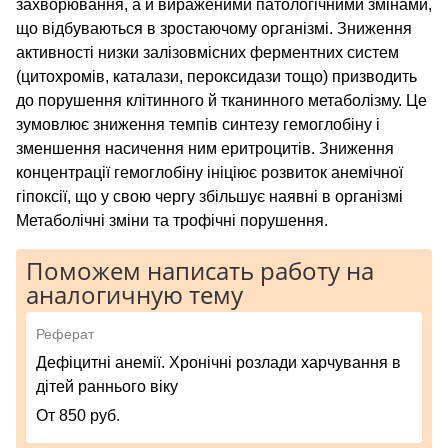
захворювання, а й вираженими патологічними змінами,
що відбуваються в зростаючому організмі. Зниження
активності низки залізовмісних ферментних систем
(цитохромів, каталази, пероксидази тощо) призводить
до порушення клітинного й тканинного метаболізму. Це
зумовлює зниження темпів синтезу гемоглобіну і
зменшення насичення ним еритроцитів. Зниження
концентрації гемоглобіну ініціює розвиток анемічної
гіпоксії, що у свою чергу збільшує наявні в організмі
Метаболічні зміни та трофічні порушення.
Поможем написать работу на
аналогичную тему
Реферат
Дефіцитні анемії. Хронічні розлади харчування в
дітей раннього віку
От 850 руб.