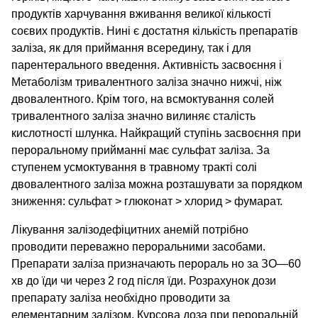
продуктів харчування вживання великої кількості
соєвих продуктів. Нині є достатня кількість препаратів
заліза, як для приймання всередину, так і для
парентерального введення. Активність засвоєння і
Метаболізм тривалентного заліза значно нижчі, ніж
двовалентного. Крім того, на всмоктування солей
тривалентного заліза значно вилиняє сталість
кислотності шлунка. Найкращий ступінь засвоєння при
пероральному прийманні має сульфат заліза. За
ступенем усмоктування в травному тракті солі
двовалентного заліза можна розташувати за порядком
зниження: сульфат > глюконат > хлорид > фумарат.
Лікування залізодефіцитних анемій потрібно
проводити переважно пероральними засобами.
Препарати заліза призначають перораль но за ЗО—60
хв до їди чи через 2 год після їди. Розрахунок дози
препарату заліза необхідно проводити за
елементарним залізом. Курсова доза при пероральній