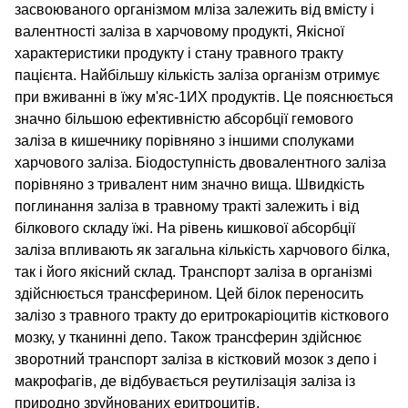
засвоюваного організмом мліза залежить від вмісту і
валентності заліза в харчовому продукті, Якісної
характеристики продукту і стану травного тракту
пацієнта. Найбільшу кількість заліза організм отримує
при вживанні в їжу м'яс-1ИХ продуктів. Це пояснюється
значно більшою ефективністю абсорбції гемового
заліза в кишечнику порівняно з іншими сполуками
харчового заліза. Біодоступність двовалентного заліза
порівняно з тривалент ним значно вища. Швидкість
поглинання заліза в травному тракті залежить і від
білкового складу їжі. На рівень кишкової абсорбції
заліза впливають як загальна кількість харчового білка,
так і його якісний склад. Транспорт заліза в організмі
здійснюється трансферином. Цей білок переносить
залізо з травного тракту до еритрокаріоцитів кісткового
мозку, у тканинні депо. Також трансферин здійснює
зворотний транспорт заліза в кістковий мозок з депо і
макрофагів, де відбувається реутилізація заліза із
природно зруйнованих еритроцитів.