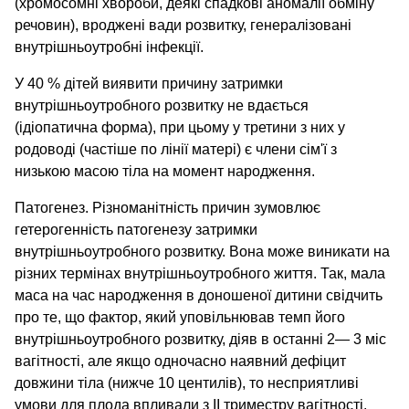
(хромосомні хвороби, деякі спадкові аномалії обміну
речовин), вроджені вади розвитку, генералізовані
внутрішньоутробні інфекції.
У 40 % дітей виявити причину затримки
внутрішньоутробного розвитку не вдається
(ідіопатична форма), при цьому у третини з них у
родоводі (частіше по лінії матері) є члени сім'ї з
низькою масою тіла на момент народження.
Патогенез. Різноманітність причин зумовлює
гетерогенність патогенезу затримки
внутрішньоутробного розвитку. Вона може виникати на
різних термінах внутрішньоутробного життя. Так, мала
маса на час народження в доношеної дитини свідчить
про те, що фактор, який уповільнював темп його
внутрішньоутробного розвитку, діяв в останні 2— 3 міс
вагітності, але якщо одночасно наявний дефіцит
довжини тіла (нижче 10 центилів), то несприятливі
умови для плода впливали з II триместру вагітності.