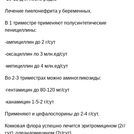
Лечение пиелонефрита у беременных.
В 1 триместре применяют полусинтетические
пенициллины:
-ампициллин до 2 г/сут
-оксациллин ло 3 млн.ед/сут
-метициллин до 4 млн.ед/сут
Во 2-3 триместрах можно аминогликозиды:
-гентамицин до 80-120 мг/сут
-канамицин 1-5-2 г/сут
Применяют и цефалоспорины до 2-4 г/сут.
Кокковая флора успешно лечится эритромицином (2г/
сут), олеандомицином (2г/сут).