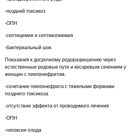
-поздний токсикоз
-ОПН
-септицемия и септикопиемия
-бактериальный шок
Показания к досрочному родоразрешению через
естественные родовые пути и кесаревым сечением у
женщин с пиелонефритом.
-сочетание пиелонефрита с тяжелыми формами
позднего токсикоза
-отсутствие эффекта от проводимого лечения
-ОПН
-гипоксия плода