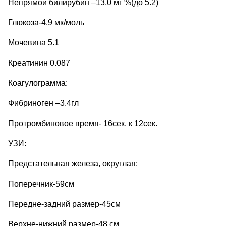
Непрямой билирубин –13,0 мг %(до 5.2)
Глюкоза-4.9 мк/моль
Мочевина 5.1
Креатинин 0.087
Коагулограмма:
Фибриноген –3.4гл
Протромбиновое время- 16сек. к 12сек.
УЗИ:
Предстательная железа, округлая:
Поперечник-59см
Передне-задний размер-45см
Верхне-нижний размер-48 см