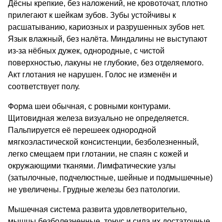
Дёсны крепкие, без наложений, не кровоточат, плотно
прилегают к шейкам зубов. Зубы устойчивы к
расшатыванию, кариозных и разрушенных зубов нет.
Язык влажный, без налёта. Миндалины не выступают
из-за нёбных дужек, однородные, с чистой
поверхностью, лакуны не глубокие, без отделяемого.
Акт глотания не нарушен. Голос не изменён и
соответствует полу.
Форма шеи обычная, с ровными контурами.
Щитовидная железа визуально не определяется.
Пальпируется её перешеек однородной
мягкоэластической консистенции, безболезненный,
легко смещаем при глотании, не спаян с кожей и
окружающими тканями. Лимфатические узлы
(затылочные, подчелюстные, шейные и подмышечные)
не увеличены. Грудные железы без патологии.
Мышечная система развита удовлетворительно,
мышцы безболезненные, тонус и сила их достаточные.