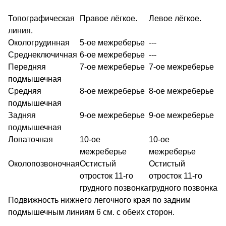
Топографическая
Правое лёгкое.
Левое лёгкое.
линия.
Окологрудинная
5-ое межреберье
---
Среднеключичная
6-ое межреберье
---
Передняя
7-ое межреберье
7-ое межреберье
подмышечная
Средняя
8-ое межреберье
8-ое межреберье
подмышечная
Задняя
9-ое межреберье
9-ое межреберье
подмышечная
Лопаточная
10-ое
10-ое
межреберье
межреберье
Околопозвоночная
Остистый
Остистый
отросток 11-го
отросток 11-го
грудного позвонка
грудного позвонка
Подвижность нижнего легочного края по задним
подмышечным линиям 6 см. с обеих сторон.