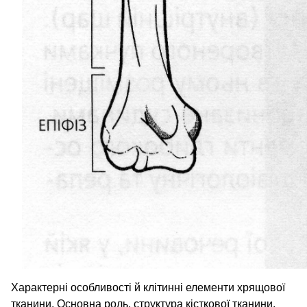
Характерні особливості й клітинні елементи хрящової
тканини. Основна роль, структура кісткової тканини,