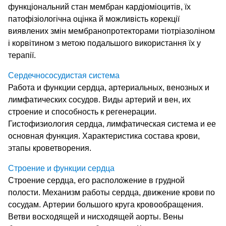
функціональний стан мембран кардіоміоцитів, їх
патофізіологічна оцінка й можливість корекції
виявлених змін мембранопротекторами тіотріазоліном
і корвітином з метою подальшого використання їх у
терапії.
Сердечнососудистая система
Работа и функции сердца, артериальных, венозных и
лимфатических сосудов. Виды артерий и вен, их
строение и способность к регенерации.
Гистофизиология сердца, лимфатическая система и ее
основная функция. Характеристика состава крови,
этапы кроветворения.
Строение и функции сердца
Строение сердца, его расположение в грудной
полости. Механизм работы сердца, движение крови по
сосудам. Артерии большого круга кровообращения.
Ветви восходящей и нисходящей аорты. Вены