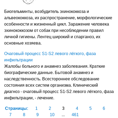
Биогельминты, возбудитель эхинококкоза и
альвеококкоза, их распространение, морфологические
особенности и жизненный цикл. Заражение человека
эхинококкозом от собак при несоблюдении правил
личной гигиены. Лентец широкий и спарганоз, их
основные хозяева.
Очаговый процесс S1-S2 левого лёгкого, фаза
инфильтрации
Жалобы больного и анамнез заболевания. Краткие
биографические данные. Бытовой анамнез и
наследственность. Всестороннее обследование
состояния всех систем организма. Клинический
диагноз - очаговый процесс S1-S2 левого лёгкого, фаза
инфильтрации, - лечение.
Страницы:
1
2
3
4
5
6
7
8
9
10
...
461