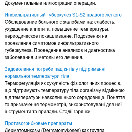
Документальные иллюстрации операции.
Инфильтративный туберкулез S1-S2 правого легкого
Обследование больного с жалобами на: слабость,
ухудшение аппетита, повышение температуры,
периодическое покашливание. Подозрения на
проявления симптомов инфильтративного
туберкулеза. Проведение анализов и диагностика
заболевания и методы его лечения.
Задоволення потреби пацієнтів у підтриманні
нормальної температури тіла
Терморегуляція як сукупність фізіологічних процесів,
що підтримують температуру тіла організму відмінною
від температури навколишнього середовища. Поняття
та призначення термометрії, використовувані для неї
інструменти та прилади. Стадії гарячки.
Противогрибковые препараты
Дерматомикозы (Dermatomykoses) как группа