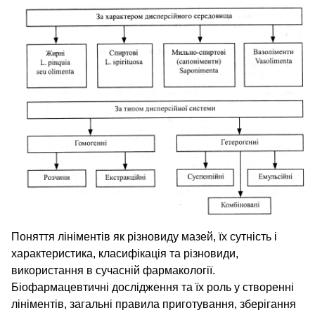
Поняття лініментів як різновиду мазей, їх сутність і
характеристика, класифікація та різновиди,
використання в сучасній фармакології.
Біофармацевтичні дослідження та їх роль у створенні
лініментів, загальні правила приготування, зберігання