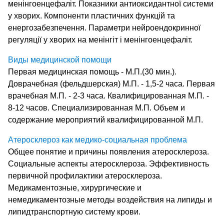
менінгоенцефаліт. Показники антиоксидантної системи
у хворих. Компоненти пластичних функцій та
енергозабезпечення. Параметри нейроендокринної
регуляції у хворих на менінгіт і менінгоенцефаліт.
Виды медицинской помощи
Первая медицинская помощь - М.П.(30 мин.).
Доврачебная (фельдшерская) М.П. - 1,5-2 часа. Первая
врачебная М.П. - 2-3 часа. Квалифицированная М.П. -
8-12 часов. Специализированная М.П. Объем и
содержание мероприятий квалифицированной М.П.
Атеросклероз как медико-социальная проблема
Общее понятие и причины появления атеросклероза.
Социальные аспекты атеросклероза. Эффективность
первичной профилактики атеросклероза.
Медикаментозные, хирургические и
немедикаментозные методы воздействия на липиды и
липидтранспортную систему крови.