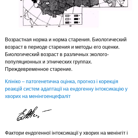
Возрастная норма и норма старения. Биологический
возраст в периоде старения и методы его оценки.
Биологический возраст в различных эколого-
популяционных и этнических группах.
Преждевременное старение.
Клініко – патогенетична оцінка, прогноз і корекція
реакцій систем адаптації на ендогенну інтоксикацію у
хворих на менінгоенцефаліт
Фактори ендогенної інтоксикації у хворих на менінгіт і