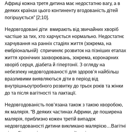
Африці кожна третя дитина має недостатню вагу, а в
деяких країнах цього континенту вгодованість дітей
погіршується” [2;10].
Недовгодовані діти вмирають від звичайних хворіб
частіше за тих, хто харчується нормально. Недостатнє
харчування на ранніх стадіях життя (зокрема, на
ембріональній) спричиняє розвиток на пізніших етапах
життя хронічних захворювань, зокрема, коронарних
хворіб серця, діабета й гіпертонії. З огляду на
небезпеку недовгодованості для здоров’я найбільш
вразливими виявляються діти в період від
внутрішньоутробного розвитку до трьох років та жінки
до та після вагітності та лактації.
Недовгодованість пов’язана також з такою хворобою,
як малярія. “В деяких частинах Африки, де поширена
малярія, приблизно кожен третій випадок
недовгодованості дитини викликано малярією…Вагітні