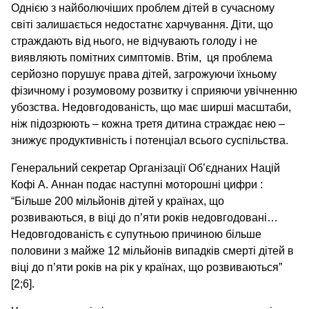
Однією з найболючіших проблем дітей в сучасному
світі залишається недостатнє харчування. Діти, що
страждають від нього, не відчувають голоду і не
виявляють помітних симптомів. Втім, ця проблема
серйозно порушує права дітей, загрожуючи їхньому
фізичному і розумовому розвитку і сприяючи увічненню
убозства. Недовгодованість, що має ширші масштаби,
ніж підозрюють – кожна третя дитина страждає нею –
знижує продуктивність і потенціал всього суспільства.
Генеральний секретар Організації Об’єднаних Націй
Кофі А. Аннан подає наступні моторошні цифри :
“Більше 200 мільйонів дітей у країнах, що
розвиваються, в віці до п’яти років недовгодовані…
Недовгодованість є супутньою причиною більше
половини з майже 12 мільйонів випадків смерті дітей в
віці до п’яти років на рік у країнах, що розвиваються”
[2;6].