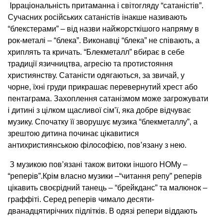
Ірраціональність притаманна і світогляду “сатаністів”.
Сучасних російських сатаністів інакше називають
“блекстерами” – від назви найжорсткішого напряму в
рок-металі – “блека”. Виконавці “блека” не співають, а
хриплять та кричать. “Блекметалл” вбирає в себе
традиції язичництва, агресію та протистояння
християнству. Сатаністи одягаються, за звичай, у
чорне, їхні груди прикрашає перевернутий хрест або
пентаграма. Захоплення сатанізмом може загрожувати
і дитині з цілком щасливої сім’ї, яка добре відчуває
музику. Спочатку її зворушує музика “блекметаллу”, а
зрештою дитина починає цікавитися
антихристиянською філософією, пов’язану з нею.
З музикою пов’язані також витоки іншого НОМу –
“реперів”.Крім власно музики –“читання репу” реперів
цікавить своєрідний танець – “брейкданс” та малюнок –
граффіті. Серед реперів чимало десяти-
дванадцятирічних підлітків. В одязі репери віддають