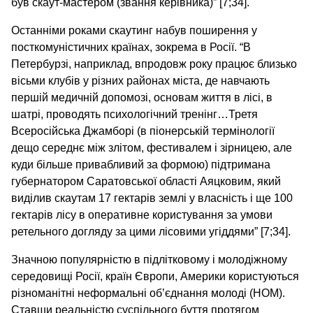
був скаут-мастером (звання керівника)” [7;34].
Останніми роками скаутинг набув поширення у
посткомуністичних країнах, зокрема в Росії. “В
Петербурзі, наприклад, впродовж року працює близько
вісьми клубів у різних районах міста, де навчають
першій медичній допомозі, основам життя в лісі, в
шатрі, проводять психологічний тренінг…Третя
Всеросійська Джамборі (в піонерській термінології
дещо середнє між злітом, фестивалем і зірницею, але
куди більше привабливий за формою) підтримана
губернатором Саратовської області Аяцковим, який
виділив скаутам 17 гектарів землі у власність і ще 100
гектарів лісу в оперативне користування за умови
ретельного догляду за цими лісовими угіддями” [7;34].
Значною популярністю в підлітковому і молодіжному
середовищі Росії, країн Європи, Америки користуються
різноманітні неформальні об’єднання молоді (НОМ).
Ставши реальністю суспільного буття протягом