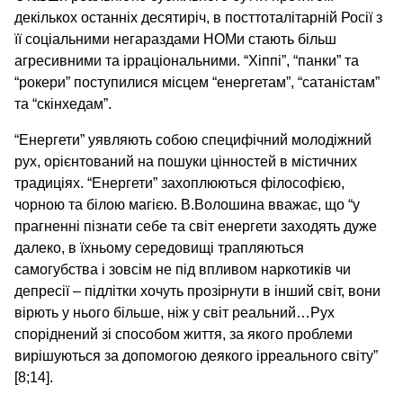
декількох останніх десятиріч, в посттоталітарній Росії з
її соціальними негараздами НОМи стають більш
агресивними та ірраціональними. “Хіппі”, “панки” та
“рокери” поступилися місцем “енергетам”, “сатаністам”
та “скінхедам”.
“Енергети” уявляють собою специфічний молодіжний
рух, орієнтований на пошуки цінностей в містичних
традиціях. “Енергети” захоплюються філософією,
чорною та білою магією. В.Волошина вважає, що “у
прагненні пізнати себе та світ енергети заходять дуже
далеко, в їхньому середовищі трапляються
самогубства і зовсім не під впливом наркотиків чи
депресії – підлітки хочуть прозірнути в інший світ, вони
вірють у нього більше, ніж у світ реальний…Рух
споріднений зі способом життя, за якого проблеми
вирішуються за допомогою деякого ірреального світу”
[8;14].