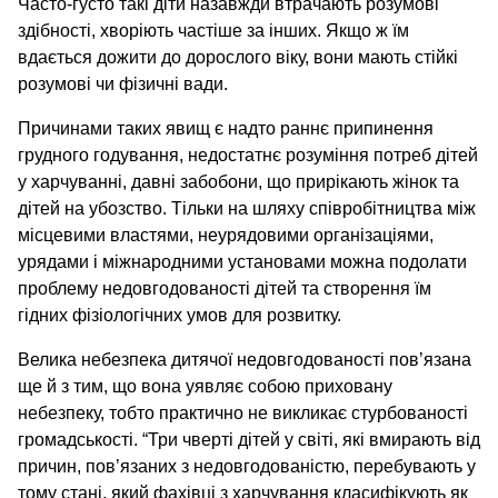
Часто-густо такі діти назавжди втрачають розумові
здібності, хворіють частіше за інших. Якщо ж їм
вдається дожити до дорослого віку, вони мають стійкі
розумові чи фізичні вади.
Причинами таких явищ є надто раннє припинення
грудного годування, недостатнє розуміння потреб дітей
у харчуванні, давні забобони, що прирікають жінок та
дітей на убозство. Тільки на шляху співробітництва між
місцевими властями, неурядовими організаціями,
урядами і міжнародними установами можна подолати
проблему недовгодованості дітей та створення їм
гідних фізіологічних умов для розвитку.
Велика небезпека дитячої недовгодованості пов’язана
ще й з тим, що вона уявляє собою приховану
небезпеку, тобто практично не викликає стурбованості
громадськості. “Три чверті дітей у світі, які вмирають від
причин, пов’язаних з недовгодованістю, перебувають у
тому стані, який фахівці з харчування класифікують як