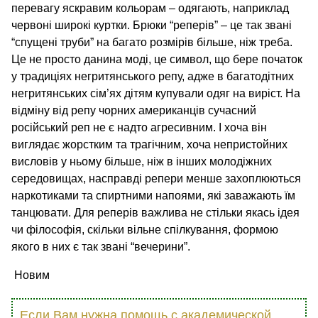
перевагу яскравим кольорам – одягають, наприклад
червоні широкі куртки. Брюки “реперів” – це так звані
“спущені труби” на багато розмірів більше, ніж треба.
Це не просто данина моді, це символ, що бере початок
у традиціях негритянського репу, адже в багатодітних
негритянських сім’ях дітям купували одяг на виріст. На
відміну від репу чорних американців сучасний
російський реп не є надто агресивним. І хоча він
виглядає жорстким та трагічним, хоча непристойних
висловів у ньому більше, ніж в інших молодіжних
середовищах, насправді репери менше захоплюються
наркотиками та спиртними напоями, які заважають їм
танцювати. Для реперів важлива не стільки якась ідея
чи філософія, скільки вільне спілкування, формою
якого в них є так звані “вечерини”.
Новим
Если Вам нужна помощь с академической