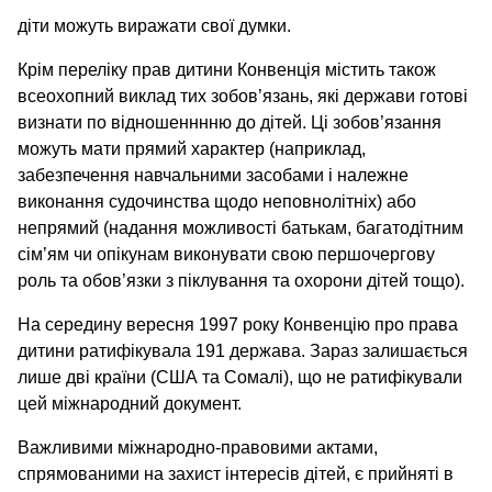
діти можуть виражати свої думки.
Крім переліку прав дитини Конвенція містить також
всеохопний виклад тих зобов’язань, які держави готові
визнати по відношенннню до дітей. Ці зобов’язання
можуть мати прямий характер (наприклад,
забезпечення навчальними засобами і належне
виконання судочинства щодо неповнолітніх) або
непрямий (надання можливості батькам, багатодітним
сім’ям чи опікунам виконувати свою першочергову
роль та обов’язки з піклування та охорони дітей тощо).
На середину вересня 1997 року Конвенцію про права
дитини ратифікувала 191 держава. Зараз залишається
лише дві країни (США та Сомалі), що не ратифікували
цей міжнародний документ.
Важливими міжнародно-правовими актами,
спрямованими на захист інтересів дітей, є прийняті в