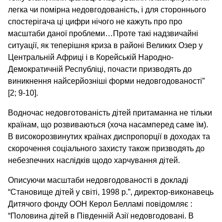
легка чи помірна недовгодованість, і для стороннього
спостерігача ці цифри нічого не кажуть про про
масштаби даної проблеми…Проте такі надзвичайні
ситуації, як теперішня криза в районі Великих Озер у
Центральній Африці і в Корейській Народно-
Демократичній Республіці, почасти призводять до
виникнення найсерйозніші форми недовгодованості”
[2; 9-10].
Водночас недовготованість дітей притаманна не тільки
країнам, що розвиваються (хоча насамперед саме їм).
В високорозвинутих країнах диспропорції в доходах та
скорочення соціального захисту також призводять до
небезпечних наслідків щодо харчування дітей.
Описуючи масштаби недовгодованості в докладі
“Становище дітей у світі, 1998 р.”, директор-виконавець
Дитячого фонду ООН Керол Белламі повідомляє :
“Половина дітей в Південній Азії недовгодовані. В