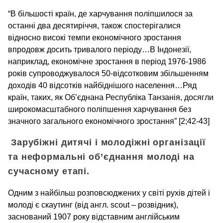
“В більшості країн, де харчування поліпшилося за
останні два десятиріччя, також спостерігалися
відносно високі темпи економічного зростання
впродовж досить тривалого періоду…В Індонезії,
наприклад, економічне зростання в період 1976-1986
років супроводжувалося 50-відсотковим збільшенням
доходів 40 відсотків найбіднішого населення…Ряд
країн, таких, як Об’єднана Республіка Танзанія, досягли
широкомасштабного поліпшення харчування без
значного загального економічного зростання” [2;42-43]
Зарубіжні дитячі і молодіжні організації
та неформальні об’єднання молоді на
сучасному етапі.
Одним з найбільш розповсюджених у світі рухів дітей і
молоді є скаутинг (від англ. scout – розвідник),
заснований 1907 року відставним англійським