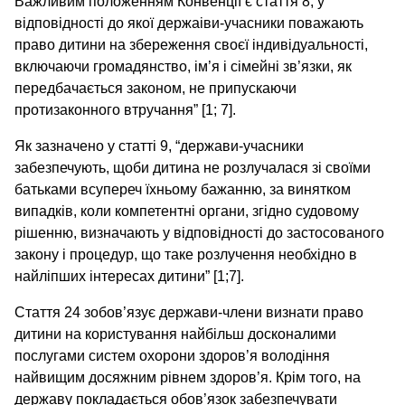
Важливим положенням Конвенції є стаття 8, у
відповідності до якої держаіви-учасники поважають
право дитини на збереження своєї індивідуальності,
включаючи громадянство, ім’я і сімейні зв’язки, як
передбачається законом, не припускаючи
протизаконного втручання” [1; 7].
Як зазначено у статті 9, “держави-учасники
забезпечують, щоби дитина не розлучалася зі своїми
батьками всупереч їхньому бажанню, за винятком
випадків, коли компетентні органи, згідно судовому
рішенню, визначають у відповідності до застосованого
закону і процедур, що таке розлучення необхідно в
найліпших інтересах дитини” [1;7].
Стаття 24 зобов’язує держави-члени визнати право
дитини на користування найбільш досконалими
послугами систем охорони здоров’я володіння
найвищим досяжним рівнем здоров’я. Крім того, на
державу покладається обов’язок забезпечувати