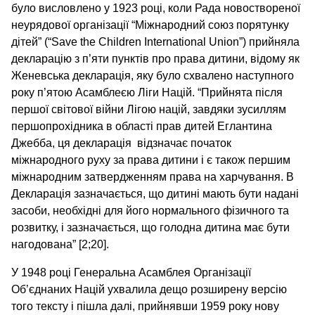
було висловлено у 1923 році, коли Рада новоствореної
неурядової організації “Міжнародний союз порятунку
дітей” (“Save the Children International Union”) прийняла
декларацію з п’яти пунктів про права дитини, відому як
Женевська декларація, яку було схвалено наступного
року п’ятою Асамблеєю Ліги Націй. “Прийнята після
першої світової війни Лігою націй, завдяки зусиллям
першопрохідника в області прав дитей Еглантина
Джебба, ця декларація відзначає початок
міжнародного руху за права дитини і є також першим
міжнародним затвердженням права на харчування. В
Декларація зазначається, що дитині мають бути надані
засоби, необхідні для його нормального фізичного та
розвитку, і зазначається, що голодна дитина має бути
нагодована” [2;20].
У 1948 році Генеральна Асамблея Організації
Об’єднаних Націй ухвалила дещо розширену версію
того тексту і пішла далі, прийнявши 1959 року нову