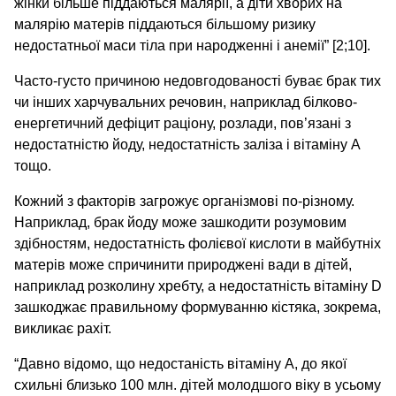
жінки більше піддаються малярії, а діти хворих на
малярію матерів піддаються більшому ризику
недостатньої маси тіла при народженні і анемії” [2;10].
Часто-густо причиною недовгодованості буває брак тих
чи інших харчувальних речовин, наприклад білково-
енергетичний дефіцит раціону, розлади, пов’язані з
недостатністю йоду, недостатність заліза і вітаміну А
тощо.
Кожний з факторів загрожує організмові по-різному.
Наприклад, брак йоду може зашкодити розумовим
здібностям, недостатність фолієвої кислоти в майбутніх
матерів може спричинити природжені вади в дітей,
наприклад розколину хребту, а недостатність вітаміну D
зашкоджає правильному формуванню кістяка, зокрема,
викликає рахіт.
“Давно відомо, що недостаність вітаміну А, до якої
схильні близько 100 млн. дітей молодшого віку в усьому