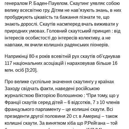
генералом Р. Баден-Пауелом. Скаутинг уявляє собою
велику всесвітню гру. Дітям не нав’язують знань, в них
пробуджують цікавість та бажання пізнати те, що
знають дорослі. Скаутів насмперед вчать виживати у
природних умовах. Головний скаутський принцип : від
інтересів особистості до інтересів колективу, а не
навпаки, як вчили колишніх радянських піонерів.
Наприкінці 80-х років всевітній рух скаутів об’єднував
117 національних асоціацій і нараховував більше 16
млн. осіб [3;20].
Про велике суспільне значення скаутингу у країнах
Заходу свідчать факти, наведені російською
журналісткою Вікторією Волошиною : “При тому, що у
Франції скаутів серед дітей – 6 відсотків, 7 з 10 членів
французького парламенту – це колишні скаути. Всі
президенти другої половини 20 ст. в Америці – також
колишні скаути. За винятком хіба що Р.Рейгана – той