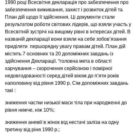
1990 році Всесвітня декларація про забезпечення про
забезпечення виживання, захист і розвиток дітей та
План дій щодо її здійснення. Ці документи стали
результатом роботи світових лідерів, що взяли участь у
Всесвітній зустрічі на вищому рівні в інтересах дітей. В
названій декларації вони взяли на себе зобов’язання
приділяти першорядну увагу правам дітей. План дій
містить 7 основних та 20 допоміжних завдань із
здійснення Декларації. “головна мета в області
харчування – скорочення серйозною і помірної
недовгодованості серед дітей віком до п’яти років
наполовину від рівня 1990 р. Сім допоміжних завдань
такі :
зниження частки низької маси тіла при народженні до
рівня нижче, ніж 10%;
зниження анемії в жінок від нестачі заліза на одну
третину від ріня 1990 р.;