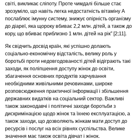
світі, викликає сліпоту. Проте чимдалі більше стає
зрозуміло, що навіть легка недостатність вітаміну А
послаблює імунну систему, знижує опірність організму
до діареї, яка щороку вбиває 2,2 млн. дітей, а також до
кору, що вбиває приблизно 1 млн. дітей на рік” [2;11].
Як свідчить досвід країн, які успішно долають
соціально-економічну відсталість, велику роль у
боротьбі проти недовгодованості дітей відіграють такі
заходи, як поліпшення доступу жінок до освіти,
збагачення основних продуктів харчування
необхідними живільними речовинами, широке
розповсюдження практичної інформації і збільшення
державних видатків на соціальний сектор. Важливі
також законодавчі і політичні заходи боротьби з
дискримінацією щодо жінок та їхнею експлуатацією, а
також заходи, що дозволяють жінкам мати доступ до
ресурсів і послуг на всіх рівнях суспільства. Велике
значення має також освіта дівчат і жінок.