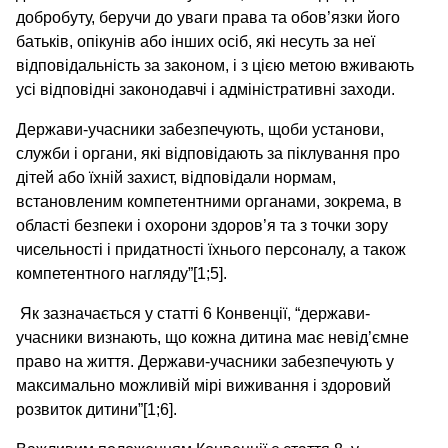
добробуту, беручи до уваги права та обов’язки його
батьків, опікунів або інших осіб, які несуть за неї
відповідальність за законом, і з цією метою вживають
усі відповідні законодавчі і адміністративні заходи.
Держави-учасники забезпечують, щоби установи,
служби і органи, які відповідають за піклування про
дітей або їхній захист, відповідали нормам,
встановленим компетентними органами, зокрема, в
області безпеки і охорони здоров’я та з точки зору
чисельності і придатності їхнього персоналу, а також
компетентного нагляду”[1;5].
Як зазначається у статті 6 Конвенції, “держави-
учасники визнають, що кожна дитина має невід’ємне
право на життя. Держави-учасники забезпечують у
максимально можливій мірі виживання і здоровий
розвиток дитини”[1;6].