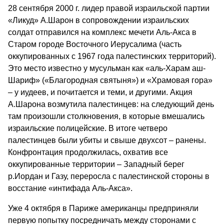
28 сентября 2000 г. лидер правой израильской партии
«Ликуд» А.Шарон в сопровождении израильских
солдат отправился на комплекс мечети Аль-Акса в
Старом городе Восточного Иерусалима (часть
оккупированных с 1967 года палестинских территорий).
Это место известно у мусульман как «аль-Харам аш-
Шариф» («Благородная святыня») и «Храмовая гора»
– у иудеев, и почитается и теми, и другими. Акция
А.Шарона возмутила палестинцев: на следующий день
там произошли столкновения, в которые вмешались
израильские полицейские. В итоге четверо
палестинцев были убиты и свыше двухсот – ранены.
Конфронтация продолжилась, охватив все
оккупированные территории – Западный берег
р.Иордан и Газу, переросла с палестинской стороны в
восстание «интифада Аль-Акса».
Уже 4 октября в Париже американцы предприняли
первую попытку посредничать между сторонами с