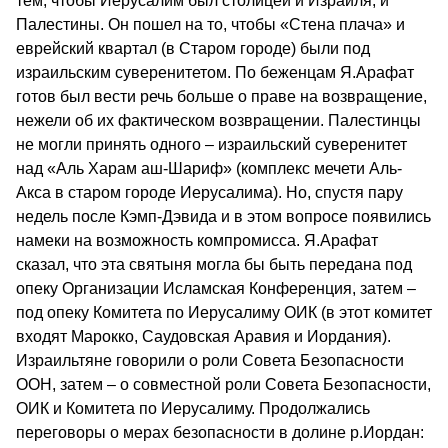
тем, чтобы Иерусалим был столицей и Израиля, и
Палестины. Он пошел на то, чтобы «Стена плача» и
еврейский квартал (в Старом городе) были под
израильским суверенитетом. По беженцам Я.Арафат
готов был вести речь больше о праве на возвращение,
нежели об их фактическом возвращении. Палестинцы
не могли принять одного – израильский суверенитет
над «Аль Харам аш-Шариф» (комплекс мечети Аль-
Акса в старом городе Иерусалима). Но, спустя пару
недель после Кэмп-Дэвида и в этом вопросе появились
намеки на возможность компромисса. Я.Арафат
сказал, что эта святыня могла бы быть передана под
опеку Организации Исламская Конференция, затем –
под опеку Комитета по Иерусалиму ОИК (в этот комитет
входят Марокко, Саудовская Аравия и Иордания).
Израильтяне говорили о роли Совета Безопасности
ООН, затем – о совместной роли Совета Безопасности,
ОИК и Комитета по Иерусалиму. Продолжались
переговоры о мерах безопасности в долине р.Иордан: