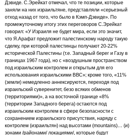
Дэвиде. С.Эрейкат отмечал, что те позиции, которые
заняли на них израильтяне, представляли «серьезный
отход назад от того, что было в Кэмп-Дэвиде». По
промежуточному итогу этих переговоров С.Эрейкат
говорил: «У Израиля не будет мира, если это значит,
что Я.Арафат предложит палестинскому народу такую
сделку, при которой палестинцы получают 20-22%
исторической Палестины (т.е. Западный берег и Газу в
границах 1967 года), но с «воздушным пространством
под израильским контролем и открытым для его
использования израильскими ВВС»; кроме того, «11%
(земли) немедленно аннексируются, переходя под
израильский суверенитет, безо всяких обменов
(территориями)», а на восточной границе «8%
(территории Западного берега) остаются под
израильским контролем в сфере безопасности с
сохранением израильского присутствия, наряду с
контролем (израильтян) над высотами (mountains)… (и)
зонами /районами/ локациями/, которые будут