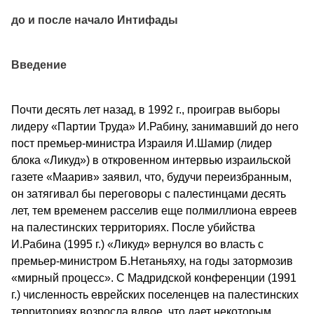
до и после начало Интифады
Введение
Почти десять лет назад, в 1992 г., проиграв выборы
лидеру «Партии Труда» И.Рабину, занимавший до него
пост премьер-министра Израиля И.Шамир (лидер
блока «Ликуд») в откровенном интервью израильской
газете «Маарив» заявил, что, будучи переизбранным,
он затягивал бы переговоры с палестинцами десять
лет, тем временем расселив еще полмиллиона евреев
на палестинских территориях. После убийства
И.Рабина (1995 г.) «Ликуд» вернулся во власть с
премьер-министром Б.Нетаньяху, на годы затормозив
«мирный процесс». С Мадридской конференции (1991
г.) численность еврейских поселенцев на палестинских
территориях возросла вдвое, что дает некоторым