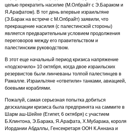
целью прекратить насилие (М.Олбрайт с Э.Бараком и
Я.Арафатом). В тот день впервые израильтяне
(Э.Барак на встрече с М.Олбрайт) заявили, что
прекращение насилия (с палестинской стороны)
является предварительным условием продолжения
переговоров между его правительством и
палестинским руководством.
В этот еще начальный период кризиса напряжение
«подскочило» 10 октября, когда двое израильских
резервистов были линчеваны толпой палестинцев в
Рамалле. Израильтяне «ответили» танками, авиацией,
боевыми кораблями.
Пожалуй, самая серьезная попытка добиться
деэскалации кризиса была предпринята на саммите в
Шарм аш-Шейхе (Египет, 6 октября) с участием
Б.Клинтона, Э.Барака, Я.Арафата, Х.Мубарака, короля
Иордании Абдаллы, Генсекретаря ООН К.Аннана и