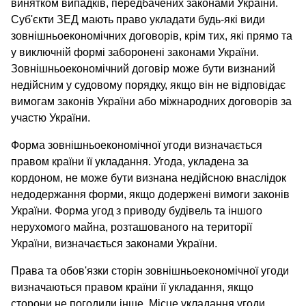
винятком випадків, передбачених законами України.
Суб'єкти ЗЕД мають право укладати будь-які види
зовнішньоекономічних договорів, крім тих, які прямо та
у виключній формі заборонені законами України.
Зовнішньоекономічний договір може бути визнаний
недійсним у судовому порядку, якщо він не відповідає
вимогам законів України або міжнародних договорів за
участю України.
Форма зовнішньоекономічної угоди визначається
правом країни її укладання. Угода, укладена за
кордоном, не може бути визнана недійсною внаслідок
недодержання форми, якщо додержені вимоги законів
України. Форма угод з приводу будівель та іншого
нерухомого майна, розташованого на території
України, визначається законами України.
Права та обов'язки сторін зовнішньоекономічної угоди
визначаються правом країни її укладання, якщо
сторони не погодили інше. Місце укладання угоди