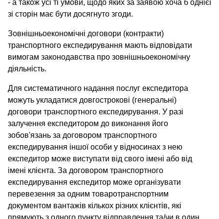
- а також усі ті умови, щодо яких за заявою хоча б однієї
зі сторін має бути досягнуто згоди.
Зовнішньоекономічні договори (контракти)
транспортного експедирування мають відповідати
вимогам законодавства про зовнішньоекономічну
діяльність.
Для систематичного надання послуг експедитора
можуть укладатися довгострокові (генеральні)
договори транспортного експедирування. У разі
залучення експедитором до виконання його
зобов'язань за договором транспортного
експедирування іншої особи у відносинах з нею
експедитор може виступати від свого імені або від
імені клієнта. За договором транспортного
експедирування експедитор може організувати
перевезення за одним товаротранспортним
документом вантажів кількох різних клієнтів, які
прямують з одного пункту відправлення та/чи в один