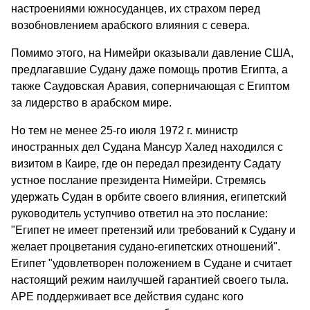
настроениями южносуданцев, их страхом перед
возобновлением арабского влияния с севера.
Помимо этого, на Нимейри оказывали давление США,
предлагавшие Судану даже помощь против Египта, а
также Саудовская Аравия, соперничающая с Египтом
за лидерство в арабском мире.
Но тем не менее 25-го июля 1972 г. министр
иностранных дел Судана Мансур Халед находился с
визитом в Каире, где он передал президенту Садату
устное послание президента Нимейри. Стремясь
удержать Судан в орбите своего влияния, египетский
руководитель уступчиво ответил на это послание:
"Египет не имеет претензий или требований к Судану и
желает процветания судано-египетских отношений".
Египет "удовлетворен положением в Судане и считает
настоящий режим наилучшей гарантией своего тыла.
АРЕ поддерживает все действия суданс кого