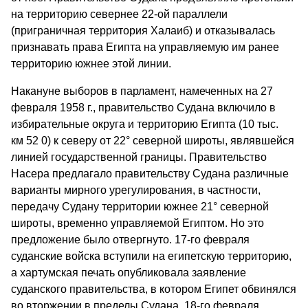
на территорию севернее 22-ой параллели
(приграничная территория Халаиб) и отказывалась
признавать права Египта на управляемую им ранее
территорию южнее этой линии.
Накануне выборов в парламент, намеченных на 27
февраля 1958 г., правительство Судана включило в
избирательные округа и территорию Египта (10 тыс.
км 52 0) к северу от 22° северной широты, являвшейся
линией государственной границы. Правительство
Насера предлагало правительству Судана различные
варианты мирного урегулирования, в частности,
передачу Судану территории южнее 21° северной
широты, временно управляемой Египтом. Но это
предложение было отвергнуто. 17-го февраля
суданские войска вступили на египетскую территорию,
а хартумская печать опубликовала заявление
суданского правительства, в котором Египет обвинялся
во вторжении в пределы Судана. 18-го февраля