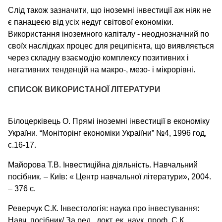
Слід також зазначити, що іноземні інвестиції аж ніяк не
є панацеєю від усіх недуг світової економіки.
Використання іноземного капіталу - неоднозначний по
своїх наслідках процес для реципієнта, що виявляється
через складну взаємодію комплексу позитивних і
негативних тенденцій на макро-, мезо- і мікрорівні.
СПИСОК ВИКОРИСТАНОЇ ЛІТЕРАТУРИ
Білоцерківець О. Прямі іноземні інвестиції в економіку
України. “Моніторінг економіки Украіїни” №4, 1996 год,
с.16-17.
Майорова Т.В. Інвестиційна діяльність. Навчальний
посібник. – Київ: « Центр навчальної літератури», 2004.
– 376 с.
Реверчук С.К. Інвестологія: наука про інвестування:
Навч. посібник/ За ред.. докт. ек. наук, проф. С.К.