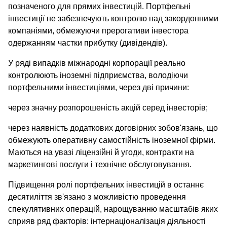
позначеного для прямих інвестицій. Портфельні
інвестиції не забезпечують контролю над закордонними
компаніями, обмежуючи прерогативи інвестора
одержанням частки прибутку (дивідендів).
У ряді випадків міжнародні корпорації реально
контролюють іноземні підприємства, володіючи
портфельними інвестиціями, через дві причини:
через значну розпорошеність акцій серед інвесторів;
через наявність додаткових договірних зобов'язань, що
обмежують оперативну самостійність іноземної фірми.
Маються на увазі ліцензійні й угоди, контракти на
маркетингові послуги і технічне обслуговування.
Підвищення ролі портфельних інвестицій в останнє
десятиліття зв'язано з можливістю проведення
спекулятивних операцій, нарощуванню масштабів яких
сприяв ряд факторів: інтернаціоналізація діяльності