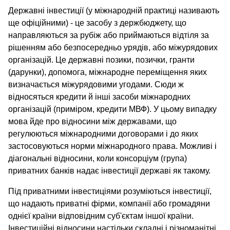
Державні інвестиції (у міжнародній практиці називають
ще офіційними) - це засобу з держбюджету, що
направляються за рубіж або приймаються відтіля за
рішенням або безпосередньо урядів, або міжурядових
організацій. Це державні позики, позички, гранти
(дарунки), допомога, міжнародне переміщення яких
визначається міжурядовими угодами. Сюди ж
відносяться кредити й інші засоби міжнародних
організацій (приміром, кредити МВФ). У цьому випадку
мова йде про відносини між державами, що
регулюються міжнародними договорами і до яких
застосовуються норми міжнародного права. Можливі і
діагональні відносини, коли консорціум (група)
приватних банків надає інвестиції державі як такому.
Під приватними інвестиціями розуміються інвестиції,
що надають приватні фірми, компанії або громадяни
однієї країни відповідним суб'єктам іншої країни.
Інвестиційні відносини настільки складні і різноманітні,