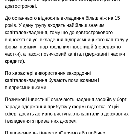
довгострокові.
До останнього відносять вкладення більш ніж на 15
років. У дану групу входять найбільш значимі
капіталовкладення, тому що до довгострокового
відносяться усі вкладення підприємницького капіталу у
формі прямих і портфельних інвестицій (переважно
частки), а також позичковий капітал (державні і частки
кредити).
По характері використання закордонні
капіталовкладення бувають позичковими і
підприємницькими.
Позичкові інвестиції означають надання засобів у борг
заради одержання прибутку у формі відсотка. У цій
сфері досить активно виступають капітали з державних
і вкладення з приватних джерел.
Підприємницькі інвестиції прямо або побічно