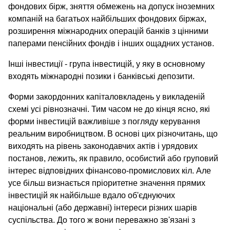
фондових бірж, зняття обмежень на допуск іноземних
компаній на багатьох найбільших фондових біржах,
розширення міжнародних операцій банків з цінними
паперами пенсійних фондів і інших ощадних установ.
Інші інвестиції - група інвестицій, у яку в основному
входять міжнародні позики і банківські депозити.
Форми закордонних капіталовкладень у викладеній
схемі усі рівнозначні. Тим часом не до кінця ясно, які
форми інвестицій важливіше з погляду керування
реальним виробництвом. В основі цих різночитань, що
виходять на рівень законодавчих актів і урядових
постанов, лежить, як правило, особистий або груповий
інтерес відповідних фінансово-промислових кіл. Але
усе більш визнається пріоритетне значення прямих
інвестицій як найбільше вдало об'єднуючих
національні (або державні) інтереси різних шарів
суспільства. До того ж вони переважно зв'язані з