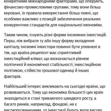
конкретними міжнародними факторами, що оперують,
фінансово-промисловими групами, тому вони більш
керовані, їх правила використання більш певні, що
особливо важливо з позицій забезпечення реальних
конкурентних стандартів для національної економіки.
Таким чином, існують різні форми іноземних інвестицій.
Перш, ніж вибрати ту або іншу форму вкладення
капіталу, іноземні інвестори повинні бути упевнені в
тім, що країна реципієнт має сприятливий
інвестиційний клімат, що визначається рівнем
політичної й економічної стабільності, інвестиційною
політикою, стійкістю грошової одиниці й інших
факторів.
Найбільший інтерес викликають на сьогодні країни, що
розвиваються. Тому що економіка більшості цих країн
знаходиться в стані триваючого швидкого росту, а
багато ринків, наприклад, фондові, не є
високорозвиненими, то інвестиції будуть мати високу