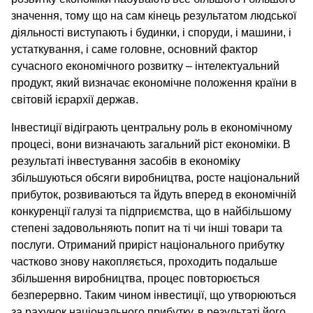
значення, тому що на сам кінець результатом людської
діяльності виступають і будинки, і споруди, і машини, і
устаткування, і саме головне, основний фактор
сучасного економічного розвитку – інтелектуальний
продукт, який визначає економічне положення країни в
світовій ієрархії держав.
Інвестиції відіграють центральну роль в економічному
процесі, вони визначають загальний ріст економіки. В
результаті інвестування засобів в економіку
збільшуються обсяги виробництва, росте національний
прибуток, розвиваються та йдуть вперед в економічній
конкуренції галузі та підприємства, що в найбільшому
степені задовольняють попит на ті чи інші товари та
послуги. Отриманий приріст національного прибутку
частково знову накопляється, проходить подальше
збільшення виробництва, процес повторюється
безперервно. Таким чином інвестиції, що утворюються
за рахунок національного прибутку, в результаті його