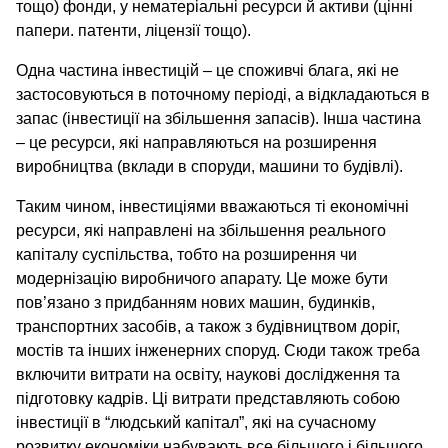
тощо) фонди, у нематеріальні ресурси й активи (цінні
папери. патенти, ліцензії тощо).
Одна частина інвестицій – це споживчі блага, які не
застосовуються в поточному періоді, а відкладаються в
запас (інвестиції на збільшення запасів). Інша частина
– це ресурси, які направляються на розширення
виробництва (вклади в споруди, машини то будівлі).
Таким чином, інвестиціями вважаються ті економічні
ресурси, які направлені на збільшення реального
капіталу суспільства, тобто на розширення чи
модернізацію виробничого апарату. Це може бути
пов’язано з придбанням нових машин, будинків,
транспортних засобів, а також з будівництвом доріг,
мостів та інших інженерних споруд. Сюди також треба
включити витрати на освіту, наукові дослідження та
підготовку кадрів. Ці витрати представляють собою
інвестиції в “людський капітал”, які на сучасному
розвитку економіки набувають все більшого і більшого