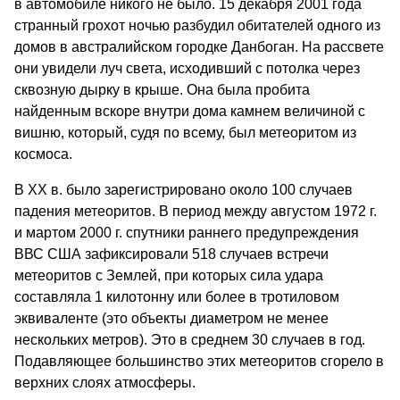
в автомобиле никого не было. 15 декабря 2001 года
странный грохот ночью разбудил обитателей одного из
домов в австралийском городке Данбоган. На рассвете
они увидели луч света, исходивший с потолка через
сквозную дырку в крыше. Она была пробита
найденным вскоре внутри дома камнем величиной с
вишню, который, судя по всему, был метеоритом из
космоса.
В XX в. было зарегистрировано около 100 случаев
падения метеоритов. В период между августом 1972 г.
и мартом 2000 г. спутники раннего предупреждения
ВВС США зафиксировали 518 случаев встречи
метеоритов с Землей, при которых сила удара
составляла 1 килотонну или более в тротиловом
эквиваленте (это объекты диаметром не менее
нескольких метров). Это в среднем 30 случаев в год.
Подавляющее большинство этих метеоритов сгорело в
верхних слоях атмосферы.