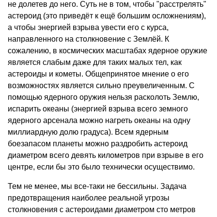
не долетев до него. Суть не в том, чтобы "расстрелять"
астероид (это приведёт к ещё большим осложнениям),
а чтобы энергией взрыва увести его с курса,
направленного на столкновение с Землёй. К
сожалению, в космических масштабах ядерное оружие
является слабым даже для таких малых тел, как
астероиды и кометы. Общепринятое мнение о его
возможностях является сильно преувеличенным. С
помощью ядерного оружия нельзя расколоть Землю,
испарить океаны (энергией взрыва всего земного
ядерного арсенала можно нагреть океаны на одну
миллиардную долю градуса). Всем ядерным
боезапасом планеты можно раздробить астероид
диаметром всего девять километров при взрыве в его
центре, если бы это было технически осуществимо.
Тем не менее, мы все-таки не бессильны. Задача
предотвращения наиболее реальной угрозы
столкновения с астероидами диаметром сто метров