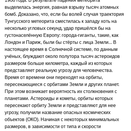
1908 года. В результате падения метеорита
выделилась энергия, равная взрыву тысяч атомных
бомб. Доказано, что, если бы волей случая траектория
Тунгусского метеорита сместилась к западу хоть на
несколько угловых секунд, удар пришёлся бы на
густонаселённую Европу: города-гиганты, такие, как
Лондон и Париж, были бы стёрты с лица Земли... В
настоящее время в Солнечной системе, по данным
учёных, блуждают около полутора тысяч астероидов
размером больше километра, каждый из которых
представляет реальную угрозу для человечества.
Время от времени они переходят на орбиты,
пересекающиеся с орбитами Земли и других планет.
При этом возникает вероятность их столкновения с
планетами. Астероиды и кометы, орбиты которых
пересекают орбиту Земли и представляют для нее
угрозу, получили название опасных космических
объектов (ОКО). Начиная с некоторых минимальных
размеров, в зависимости от типа и скорости