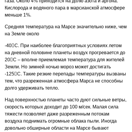
газа. Около 4% приходится на долю азота и аргона.
Кислорода и водяного пара в марсианской атмосфере
меньше 1%.
Средняя температура на Марсе значительно ниже, чем
на Земле около
-40

С. При наиболее благоприятных условиях летом
на дневной половине планеты воздух прогревается до
20

С – вполне приемлемая температура для жителей
Земли. Но зимней ночью мороз может достигать
-125

С. Такие резкие перепады температуры вызваны
тем, что разреженная атмосфера Марса не способны
долго удерживать тепло.
Над поверхностью планеты часто дуют сильные ветры,
скорость которых доходит до 100 м/сек. Малая сила
тяжести позволяет даже разреженным потокам
воздуха поднимать огромные облака пыли. Иногда
довольно обширные области на Марсе бывают