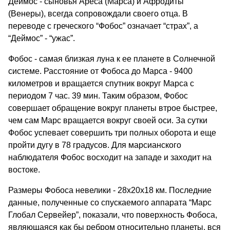
Деймос - сыновья Ареса (Марса) и Афродиты
(Венеры), всегда сопровождали своего отца. В
переводе с греческого “Фобос” означает “страх”, а
“Деймос” - “ужас”.
Фобос - самая близкая луна к ее планете в Солнечной
системе. Расстояние от Фобоса до Марса - 9400
километров и вращается спутник вокруг Марса с
периодом 7 час. 39 мин. Таким образом, Фобос
совершает обращение вокруг планеты втрое быстрее,
чем сам Марс вращается вокруг своей оси. За сутки
Фобос успевает совершить три полных оборота и еще
пройти дугу в 78 градусов. Для марсианского
наблюдателя Фобос восходит на западе и заходит на
востоке.
Размеры Фобоса невелики - 28х20х18 км. Последние
данные, полученные со спускаемого аппарата “Марс
Глобал Сервейер”, показали, что поверхность Фобоса,
являющаяся как бы ребром относительно планеты, вся