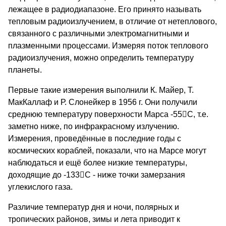
лежащее в радиодиапазоне. Его принято называть
тепловым радиоизлучением, в отличие от нетеплового,
связанного с различными электромагнитными и
плазменными процессами. Измеряя поток теплового
радиоизлучения, можно определить температуру
планеты.
Первые такие измерения выполнили К. Майер, Т.
МакКаллаф и Р. Слонейкер в 1956 г. Они получили
среднюю температуру поверхности Марса -55

C, т.е.
заметно ниже, по инфракрасному излучению.
Измерения, проведённые в последние годы с
космических кораблей, показали, что на Марсе могут
наблюдаться и ещё более низкие температуры,
доходящие до -133

C - ниже точки замерзания
углекислого газа.
Различие температур дня и ночи, полярных и
тропических районов, зимы и лета приводит к