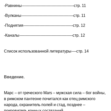
-Равнины------------------------------------------стр. 11
-Вулканы------------------------------------------стр. 11
-Поднятия----------------------------------------стр. 12
-Каналы-------------------------------------------стр. 12
Список использованной литературы----стр. 14
Введение.
Марс – от греческого Mars – мужская сила – бог войны,
в римском пантеоне почитался как отец римского
народа, охранитель полей и стад, позднее –
покровитель конных состязаний.