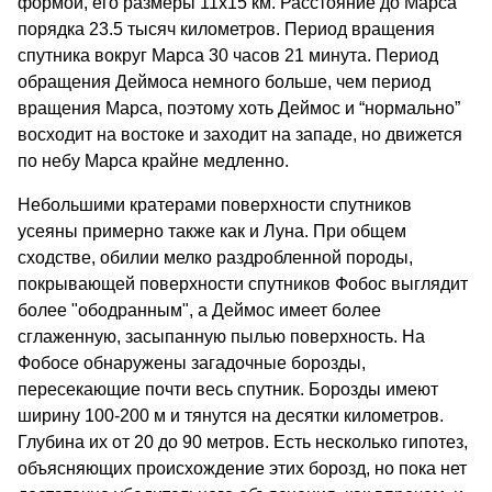
формой, его размеры 11x15 км. Расстояние до Марса
порядка 23.5 тысяч километров. Период вращения
спутника вокруг Марса 30 часов 21 минута. Период
обращения Деймоса немного больше, чем период
вращения Марса, поэтому хоть Деймос и “нормально”
восходит на востоке и заходит на западе, но движется
по небу Марса крайне медленно.
Небольшими кратерами поверхности спутников
усеяны примерно также как и Луна. При общем
сходстве, обилии мелко раздробленной породы,
покрывающей поверхности спутников Фобос выглядит
более "ободранным", а Деймос имеет более
сглаженную, засыпанную пылью поверхность. На
Фобосе обнаружены загадочные борозды,
пересекающие почти весь спутник. Борозды имеют
ширину 100-200 м и тянутся на десятки километров.
Глубина их от 20 до 90 метров. Есть несколько гипотез,
объясняющих происхождение этих борозд, но пока нет