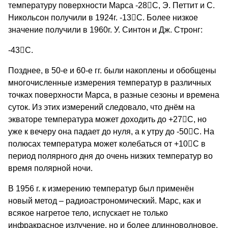
температуру поверхности Марса -28

С, Э. Петтит и С.
Никольсон получили в 1924г. -13

С. Более низкое
значение получили в 1960г. У. Синтон и Дж. Стронг:
-43

С.
Позднее, в 50-е и 60-е гг. были накоплены и обобщены
многочисленные измерения температур в различных
точках поверхности Марса, в разные сезоны и времена
суток. Из этих измерений следовало, что днём на
экваторе температура может доходить до +27

С, но
уже к вечеру она падает до нуля, а к утру до -50

С. На
полюсах температура может колебаться от +10

С в
период полярного дня до очень низких температур во
время полярной ночи.
В 1956 г. к измерению температур был применён
новый метод – радиоастрономический. Марс, как и
всякое нагретое тело, испускает не только
инфракрасное излучение, но и более длинноволновое,