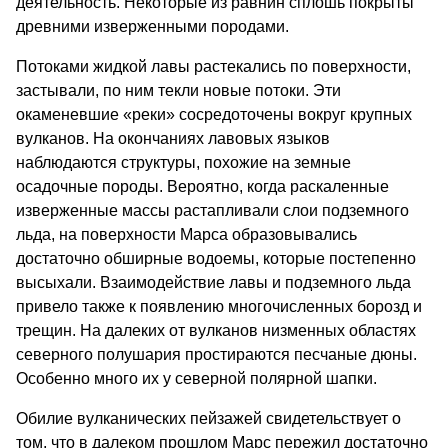
деятельность. Некоторые из равнин сплошь покрыты
древними изверженными породами.
Потоками жидкой лавы растекались по поверхности,
застывали, по ним текли новые потоки. Эти
окаменевшие «реки» сосредоточены вокруг крупных
вулканов. На окончаниях лавовых языков
наблюдаются структуры, похожие на земные
осадочные породы. Вероятно, когда раскаленные
изверженные массы растапливали слои подземного
льда, на поверхности Марса образовывались
достаточно обширные водоемы, которые постепенно
высыхали. Взаимодействие лавы и подземного льда
привело также к появлению многочисленных борозд и
трещин. На далеких от вулканов низменных областях
северного полушария простираются песчаные дюны.
Особенно много их у северной полярной шапки.
Обилие вулканических пейзажей свидетельствует о
том, что в далеком прошлом Марс пережил достаточно