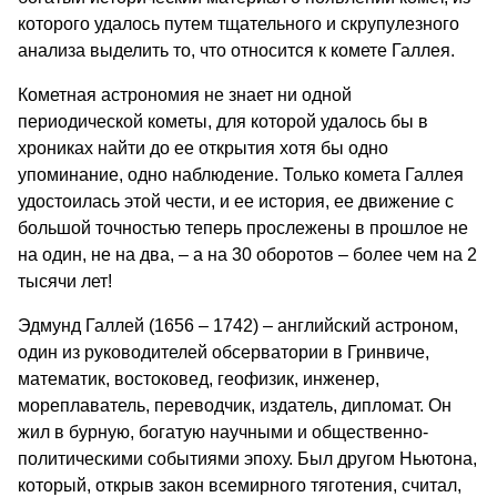
которого удалось путем тщательного и скрупулезного
анализа выделить то, что относится к комете Галлея.
Кометная астрономия не знает ни одной
периодической кометы, для которой удалось бы в
хрониках найти до ее открытия хотя бы одно
упоминание, одно наблюдение. Только комета Галлея
удостоилась этой чести, и ее история, ее движение с
большой точностью теперь прослежены в прошлое не
на один, не на два, – а на 30 оборотов – более чем на 2
тысячи лет!
Эдмунд Галлей (1656 – 1742) – английский астроном,
один из руководителей обсерватории в Гринвиче,
математик, востоковед, геофизик, инженер,
мореплаватель, переводчик, издатель, дипломат. Он
жил в бурную, богатую научными и общественно-
политическими событиями эпоху. Был другом Ньютона,
который, открыв закон всемирного тяготения, считал,