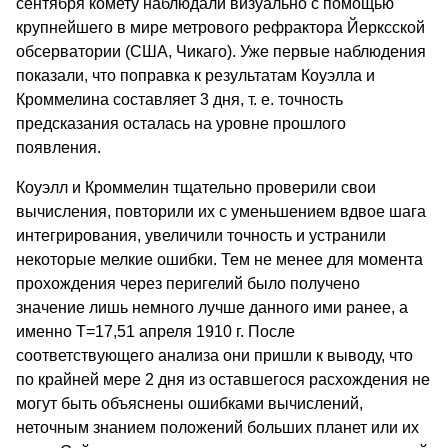
сентября комету наблюдали визуально с помощью
крупнейшего в мире метрового рефрактора Йерксской
обсерватории (США, Чикаго). Уже первые наблюдения
показали, что поправка к результатам Коуэлла и
Кроммелина составляет 3 дня, т. е. точность
предсказания осталась на уровне прошлого
появления.
Коуэлл и Кроммелин тщательно проверили свои
вычисления, повторили их с уменьшением вдвое шага
интегрирования, увеличили точность и устранили
некоторые мелкие ошибки. Тем не менее для момента
прохождения через перигелий было получено
значение лишь немного лучше данного ими ранее, а
именно Т=17,51 апреля 1910 г. После
соответствующего анализа они пришли к выводу, что
по крайней мере 2 дня из оставшегося расхождения не
могут быть объяснены ошибками вычислений,
неточным знанием положений больших планет или их