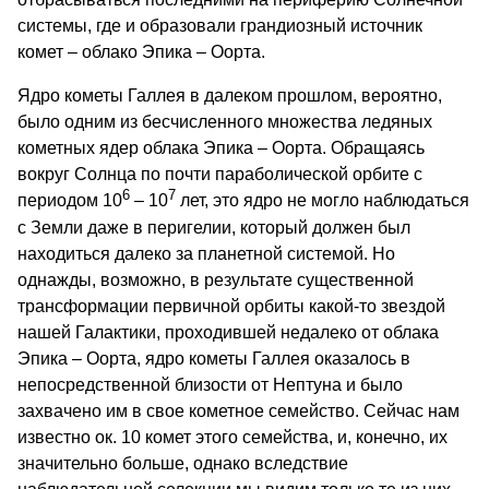
системы, где и образовали грандиозный источник
комет – облако Эпика – Оорта.
Ядро кометы Галлея в далеком прошлом, вероятно,
было одним из бесчисленного множества ледяных
кометных ядер облака Эпика – Оорта. Обращаясь
вокруг Солнца по почти параболической орбите с
6
7
периодом 10
– 10
лет, это ядро не могло наблюдаться
с Земли даже в перигелии, который должен был
находиться далеко за планетной системой. Но
однажды, возможно, в результате существенной
трансформации первичной орбиты какой-то звездой
нашей Галактики, проходившей недалеко от облака
Эпика – Оорта, ядро кометы Галлея оказалось в
непосредственной близости от Нептуна и было
захвачено им в свое кометное семейство. Сейчас нам
известно ок. 10 комет этого семейства, и, конечно, их
значительно больше, однако вследствие