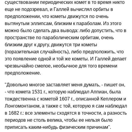
существовании периодических комет в то время никто
еще не подозревал, и Галлей вычислял орбиты в
предположении, что кометы движутся по очень
вытянутым эллипсам, близким к параболам. Из этого
можно было сделать два вывода: либо допустить, что в
пространстве по параболическим орбитам, очень
близким друг к другу, движутся три кометы
(поразительная случайность), либо предположить, что
это появление одной и той же кометы. И Галлей делает
чрезвычайно смелое, необычное для того времени
предположение.
"Довольно многое заставляет меня думать, - пишет он,
- что комета 1531 г., которую наблюдал Аппиан, была
тождественна с кометой 1607 г., описанной Кеплером и
Лонгомонтаном, а также с той, которую я сам наблюдал
в 1682 г.: все элементы сходятся в точности, а разность
периодов не столь велика, чтобы ее нельзя было
приписать каким-нибудь физическим причинам".