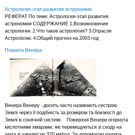
Астрология-этап развития астрономии
РЕФЕРАТ По теме: Астрология-этап развития
астрономии СОДЕРЖАНИЕ 1.Возникновение
астрологии. 2.Что такое астрология? 3.Отрасли
Астрологии. 4.Общий прогноз на 2003 год
Планета Венера
Венера Венеру - досить часто називають сестрою
Землі через її подібність за розміром та близкості до
Землі в сонячній системі. Поверхня Венери огорнута
кислотними хмарами, які переміщуються зі сходу на
захід зі швидкістю 370 км/год. За допомогою радара