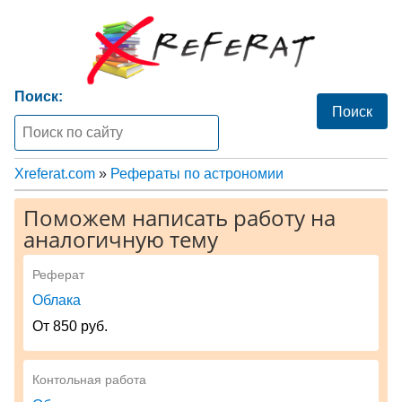
Поиск:
Xreferat.com
»
Рефераты по астрономии
Поможем написать работу на
аналогичную тему
Реферат
Облака
От 850 руб.
Контольная работа