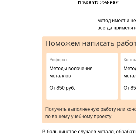
метод имеет и н
всегда применят
Поможем написать работ
Реферат
Конто
Методы волочения
Мето
металлов
мета
От 850 руб.
От 85
Получить выполненную работу или кон
по вашему учебному проекту
В большинстве случаев металл, обрабат