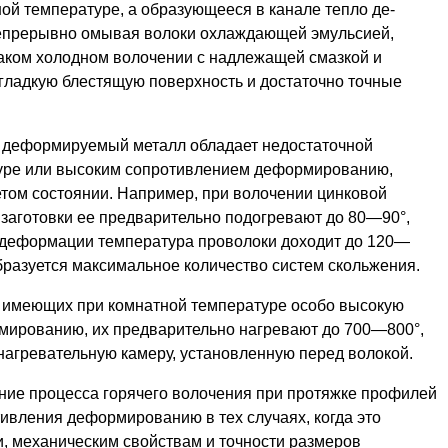
ой температуре, а образующееся в канале тепло де­
непрерывно омывая волоки охлаждающей эмульсией,
аком холодном волочении с надлежащей смазкой и
 гладкую блестящую поверхность и достаточно точные
а деформируемый ме­талл обладает недостаточной
туре или высоким сопротивлением деформированию,
етом состоянии. Например, при волочении цинковой
 заготовки ее предварительно подогревают до 80—90°,
ге деформации температура проволоки доходит до 120—
 образуется максимальное количество систем скольже­ния.
 имеющих при комнат­ной температуре особо высокую
мированию, их предварительно нагревают до 700—800°,
нагревательную камеру, установленную перед волокой.
ние процесса горячего волочения при протяжке профилей
ивления деформированию в тех случаях, когда это
, механическим свойст­вам и точности размеров