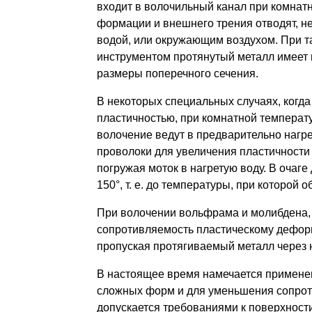
входит в волочильный канал при комнатн
формации и внешнего трения отводят, 
водой, или окружающим воздухом. При т
инструмен­том протянутый металл имеет
размеры поперечного сечения.
В некоторых специальных случаях, когд
пластичностью, при комнатной темпера
волоче­ние ведут в предварительно нагр
проволоки для увеличения пластичности
погру­жая моток в нагретую воду. В оча
150°, т. е. до температуры, при которой
При волочении вольфрама и молибдена,
сопротивляемость пластическому дефор
пропуская протягиваемый металл через 
В настоящее время намечается примене
сложных форм и для умень­шения сопрот
допускается требованиями к поверхности