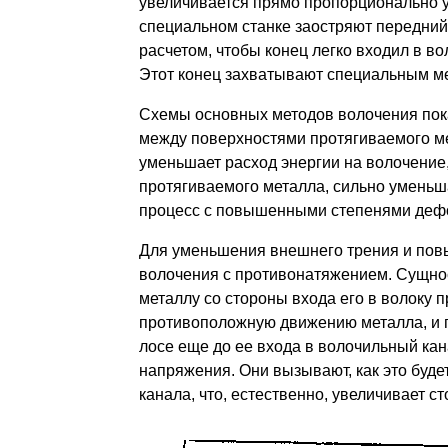
увеличивается прямо пропорционально у
специальном станке заостряют передний 
расчетом, чтобы конец легко входил в в
Этот конец захватывают специальным ме
Схемы основных методов волочения пок
между поверхностями про­тягиваемого ме
уменьшает расход энергии на волочение,
протягиваемого металла, сильно умень­ш
процесс с по­вышенными степенями деф
Для уменьшения внешнего трения и повы
волочения с противонатяжением. Сущнос
металлу со стороны входа его в волоку 
противоположную движению металла, и п
лосе еще до ее входа в волочильный ка
напряжения. Они вызывают, как это буде
канала, что, естественно, увеличивает ст