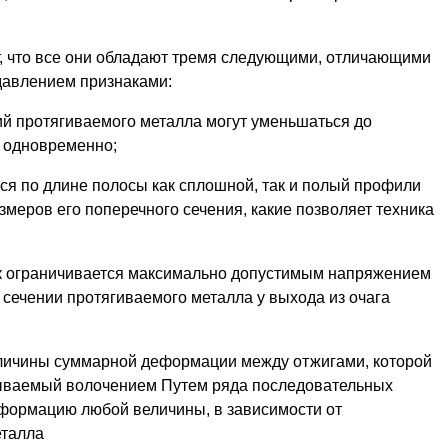
, что все они обладают тремя следующими, отличающими
 давлением признаками:
й протягиваемого ме­талла могут уменьшаться до
х одновременно;
ся по длине полосы как сплошной, так и полый профили
меров его поперечного сечения, какие позволяет тех­ника
к ограничивается мак­симально допустимым напряжением
сечении протягиваемого металла у выхода из очага
величины суммарной деформации между отжигами, которой
ываемый волочением Путем ряда последователь­ных
формацию любой величины, в зависимости от
еталла