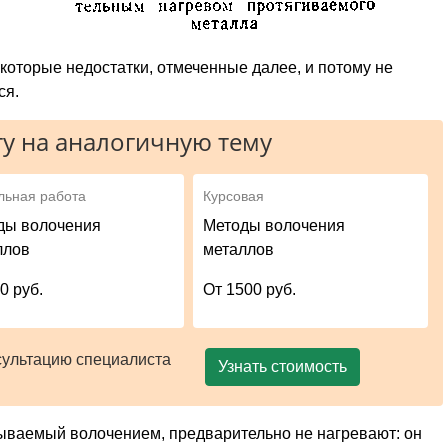
екоторые недостатки, отмеченные далее, и потому не
ся.
у на аналогичную тему
льная работа
Курсовая
ды волочения
Методы волочения
ллов
металлов
0 руб.
От 1500 руб.
сультацию специалиста
Узнать стоимость
ываемый волочением, предварительно не нагревают: он