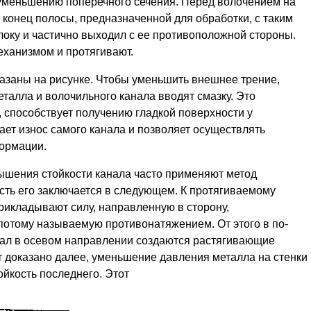
меньшению поперечного сечения. Перед воло­чением на
конец полосы, предназначенной для обработки, с таким
олоку и частично выходил с ее противоположной стороны.
ханизмом и протягивают.
азаны на рисунке. Чтобы уменьшить внешнее трение,
талла и волочильного канала вводят смазку. Это
 способствует получению гладкой поверхности у
ает износ самого канала и позволяет осуществлять
ормации.
шения стойкости ка­нала часто применяют метод
ть его заключается в следующем. К протягивае­мому
прикладывают силу, направленную в сторону,
отому называемую противонатяжением. От этого в по­
нал в осевом направлении создаются растягивающие
т доказано далее, уменьшение давления металла на стенки
ойкость последнего. Этот