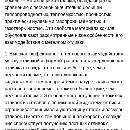
Кокиль — металлическая форма, обладающая по
сравнению с песчаной зна­чительно большей
теплопроводностью, теплоемкостью, проч­ностью,
практически нулевыми газопроницаемостью и
газотвор-. ностью. Эти свойства материала кокиля
обусловливают рассмот­ренные ниже особенности его
взаимодействия с металлом отливки.
1. Высокая эффективность теплового взаимодействия
между отливкой и формой: расплав и затвердевающая
отливка охлаж­даются в кокиле быстрее, чем в
песчаной форме, т. е. при одинако­вых
гидростатическом напоре и температуре заливаемого
расплава заполняемость кокиля обычно хуже, чем
песчаной формы. Это осложняет получение в кокилях
отливок из сплавов с пониженной жидкотекучестью и
ограничивает минимальную толщину стенок и размеры
отливок. Вместе с тем повышенная скорость охлажде­
ния способствует получению плотных отливок с