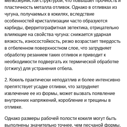
мелкозернистой структурой, что повышает прочность и
пластичность металла отли­вок. Однако в отливках из
чугуна, получаемых в кокилях, вслед­ствие
особенностей кристаллизации часто образуются
карбиды, ферритографитная эвтектика, отрицательно
влияющие на свойства чугуна: снижается ударная
вязкость, износостойкость, резко воз­растает твердость
в отбеленном поверхностном слое, что затрудня­ет
обработку резанием таких отливок и приводит к
необходимости подвергать их термической обработке
(отжигу) для устранения отбела.
2. Кокиль практически неподатлив и более интенсивно
препят­ствует усадке отливки, что затрудняет
извлечение ее из формы, может вызвать появление
внутренних напряжений, коробление и трещины в
отливке.
Однако размеры рабочей полости кокиля могут быть
выпол­нены значительно точнее, чем песчаной формы.