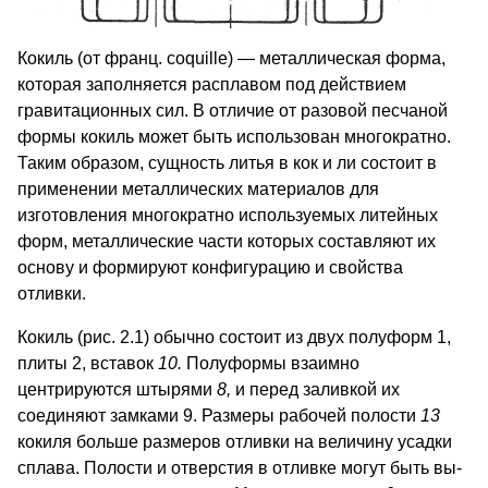
Кокиль (от франц. coquille) — металлическая форма,
которая заполняется расплавом под действием
гравитационных сил. В от­личие от разовой песчаной
формы кокиль может быть использован многократно.
Таким образом, сущность литья в кок и ли состоит в
применении металлических материалов для
изготовления многократно используемых литейных
форм, металлические части которых составляют их
основу и формируют конфигурацию и свойства
отливки.
Кокиль (рис. 2.1) обычно состоит из двух полуформ 1,
плиты 2, вставок
10.
Полуформы взаимно
центрируются штырями
8,
и перед заливкой их
соединяют замками 9. Размеры рабо­чей полости
13
кокиля больше размеров отливки на величину усадки
спла­ва. Полости и отверстия в отливке могут быть вы­