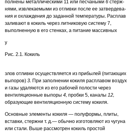
полнены металлическими 11 или песчаными
6
стерж­
нями, извлекаемыми из от­ливки после ее затвердева­
ния и охлаждения до за­данной температуры. Рас­плав
заливают в кокиль через литниковую систему 7,
выполненную в его стен­ках, а питание массивных
у
Рис. 2.1. Кокиль
злов отливки осущест­вляется из прибылей (питающих
выпоров)
3.
При заполнении ко­киля расплавом воздух
и газы удаляются из его рабочей полости через
вентиляционные выпоры
4,
пробки 5, каналы
12,
образующие вентиляционную систему кокиля.
Основные элементы кокиля — полуформы, плиты,
вставки, стержни т. д.— обычно изготовляют из чугуна
или стали. Выше рассмотрен кокиль простой