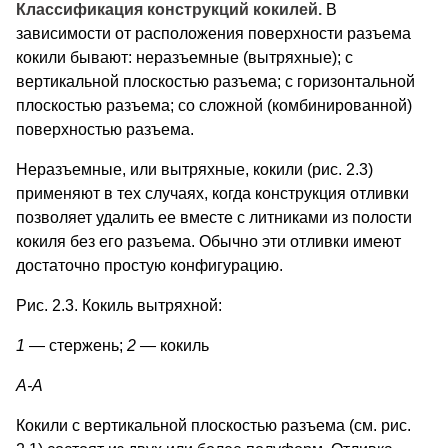
Классификация конструкций кокилей.
В
зависимости от распо­ложения поверхности разъема
кокили бывают: неразъемные (вытряхные); с
вертикальной плоскостью разъема; с горизонталь­ной
плоскостью разъема; со сложной (комбинированной)
поверх­ностью разъема.
Неразъемные, или вытряхные, кокили (рис. 2.3)
применяют в тех случаях, когда конструкция отливки
позволяет удалить ее вместе с литниками из полости
кокиля без его разъема. Обычно эти отливки имеют
достаточно простую конфигурацию.
Рис. 2.3. Кокиль вытряхной:
1
— стержень;
2 —
кокиль
А
-
А
Кокили с вертикальной плоскостью разъема (см. рис.