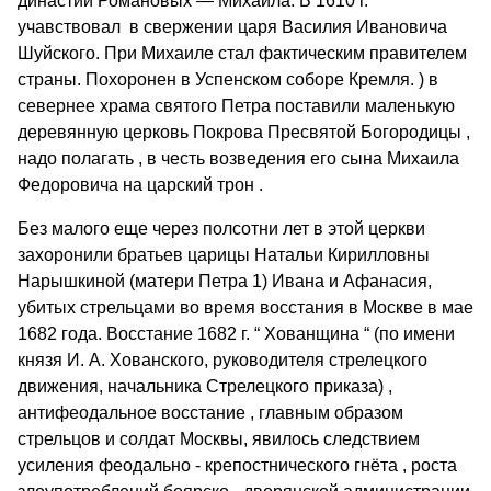
династии Романовых — Михаила. В 1610 г.
учавствовал в свержении царя Василия Ивановича
Шуйского. При Михаиле стал фактическим правителем
страны. Похоронен в Успенском соборе Кремля. ) в
севернее храма святого Петра поставили маленькую
деревянную церковь Покрова Пресвятой Богородицы ,
надо полагать , в честь возведения его сына Михаила
Федоровича на царский трон .
Без малого еще через полсотни лет в этой церкви
захоронили братьев царицы Натальи Кирилловны
Нарышкиной (матери Петра 1) Ивана и Афанасия,
убитых стрельцами во время восстания в Москве в мае
1682 года. Восстание 1682 г. “ Хованщина “ (по имени
князя И. А. Хованского, руководителя стрелецкого
движения, начальника Стрелецкого приказа) ,
антифеодальное восстание , главным образом
стрельцов и солдат Москвы, явилось следствием
усиления феодально - крепостнического гнёта , роста