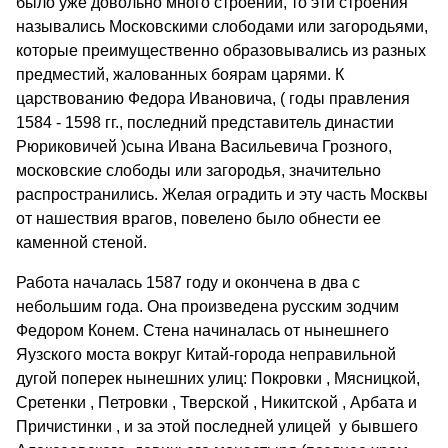
было уже довольно много строений, то эти строения
назывались Московскими слободами или загородьями,
которые преимущественно образовывались из разных
предместий, жалованных боярам царями. К
царствованию Федора Ивановича, ( годы правления
1584 - 1598 гг., последний представитель династии
Рюриковичей )сына Ивана Васильевича Грозного,
московские слободы или загородья, значительно
распространились. Желая оградить и эту часть Москвы
от нашествия врагов, повелено было обнести ее
каменной стеной.
Работа началась 1587 году и окончена в два с
небольшим года. Она произведена русским зодчим
Федором Конем. Стена начиналась от нынешнего
Яузского моста вокруг Китай-города неправильной
дугой поперек нынешних улиц: Покровки , Мясницкой,
Сретенки , Петровки , Тверской , Никитской , Арбата и
Причистинки , и за этой последней улицей у бывшего