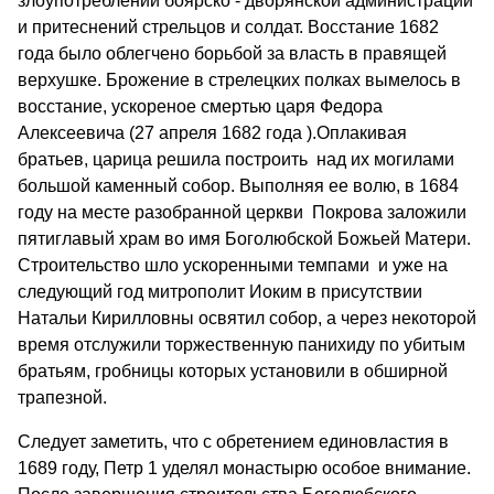
злоупотреблений боярско - дворянской администрации
и притеснений стрельцов и солдат. Восстание 1682
года было облегчено борьбой за власть в правящей
верхушке. Брожение в стрелецких полках вымелось в
восстание, ускореное смертью царя Федора
Алексеевича (27 апреля 1682 года ).Оплакивая
братьев, царица решила построить над их могилами
большой каменный собор. Выполняя ее волю, в 1684
году на месте разобранной церкви Покрова заложили
пятиглавый храм во имя Боголюбской Божьей Матери.
Строительство шло ускоренными темпами и уже на
следующий год митрополит Иоким в присутствии
Натальи Кирилловны освятил собор, а через некоторой
время отслужили торжественную панихиду по убитым
братьям, гробницы которых установили в обширной
трапезной.
Следует заметить, что с обретением единовластия в
1689 году, Петр 1 уделял монастырю особое внимание.