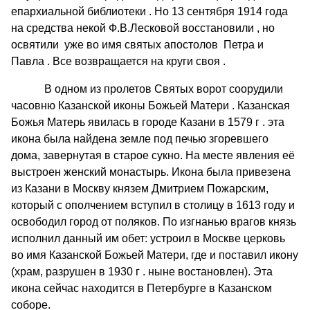
епархиальной библиотеки . Но 13 сентября 1914 года
на средства некой Ф.В.Лесковой восстановили , но
освятили уже во имя святых апостолов Петра и
Павла . Все возвращается на круги своя .
В одном из пролетов Святых ворот соорудили
часовню Казанской иконы Божьей Матери . Казанская
Божья Матерь явилась в городе Казани в 1579 г . эта
икона была найдена земле под печью згоревшего
дома, завернутая в старое сукно. На месте явления её
выстроен женский монастырь. Икона была привезена
из Казани в Москву князем Дмитрием Пожарским,
который с ополчением вступил в столицу в 1613 году и
освободил город от поляков. По изгнанью врагов князь
исполнил данный им обет: устроил в Москве церковь
во имя Казанской Божьей Матери, где и поставил икону
(храм, разрушен в 1930 г . ныне востановлен). Эта
икона сейчас находится в Петербурге в Казанском
соборе.