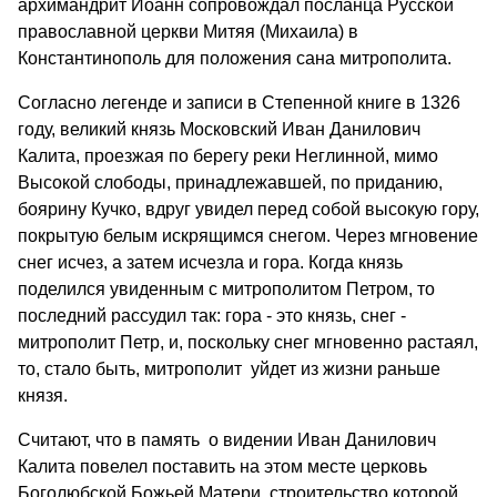
архимандрит Иоанн сопровождал посланца Русской
православной церкви Митяя (Михаила) в
Константинополь для положения сана митрополита.
Согласно легенде и записи в Степенной книге в 1326
году, великий князь Московский Иван Данилович
Калита, проезжая по берегу реки Неглинной, мимо
Высокой слободы, принадлежавшей, по приданию,
боярину Кучко, вдруг увидел перед собой высокую гору,
покрытую белым искрящимся снегом. Через мгновение
снег исчез, а затем исчезла и гора. Когда князь
поделился увиденным с митрополитом Петром, то
последний рассудил так: гора - это князь, снег -
митрополит Петр, и, поскольку снег мгновенно растаял,
то, стало быть, митрополит уйдет из жизни раньше
князя.
Считают, что в память о видении Иван Данилович
Калита повелел поставить на этом месте церковь
Боголюбской Божьей Матери, строительство которой