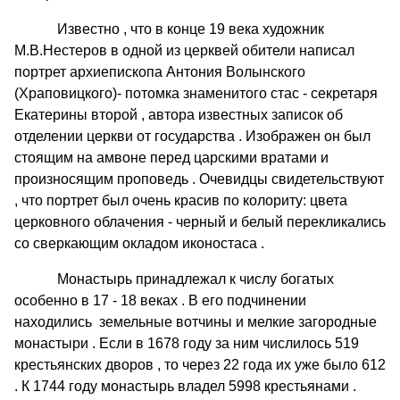
Известно , что в конце 19 века художник
М.В.Нестеров в одной из церквей обители написал
портрет архиепископа Антония Волынского
(Храповицкого)- потомка знаменитого стас - секретаря
Екатерины второй , автора известных записок об
отделении церкви от государства . Изображен он был
стоящим на амвоне перед царскими вратами и
произносящим проповедь . Очевидцы свидетельствуют
, что портрет был очень красив по колориту: цвета
церковного облачения - черный и белый перекликались
со сверкающим окладом иконостаса .
Монастырь принадлежал к числу богатых
особенно в 17 - 18 веках . В его подчинении
находились земельные вотчины и мелкие загородные
монастыри . Если в 1678 году за ним числилось 519
крестьянских дворов , то через 22 года их уже было 612
. К 1744 году монастырь владел 5998 крестьянами .