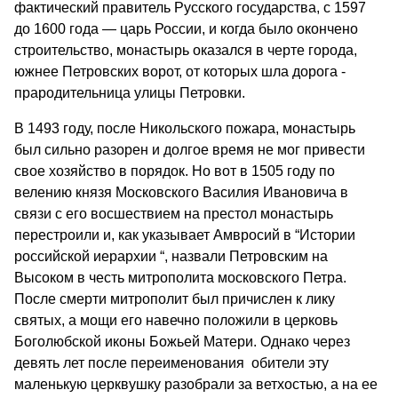
фактический правитель Русского государства, с 1597
до 1600 года — царь России, и когда было окончено
строительство, монастырь оказался в черте города,
южнее Петровских ворот, от которых шла дорога -
прародительница улицы Петровки.
В 1493 году, после Никольского пожара, монастырь
был сильно разорен и долгое время не мог привести
свое хозяйство в порядок. Но вот в 1505 году по
велению князя Московского Василия Ивановича в
связи с его восшествием на престол монастырь
перестроили и, как указывает Амвросий в “Истории
российской иерархии “, назвали Петровским на
Высоком в честь митрополита московского Петра.
После смерти митрополит был причислен к лику
святых, а мощи его навечно положили в церковь
Боголюбской иконы Божьей Матери. Однако через
девять лет после переименования обители эту
маленькую церквушку разобрали за ветхостью, а на ее