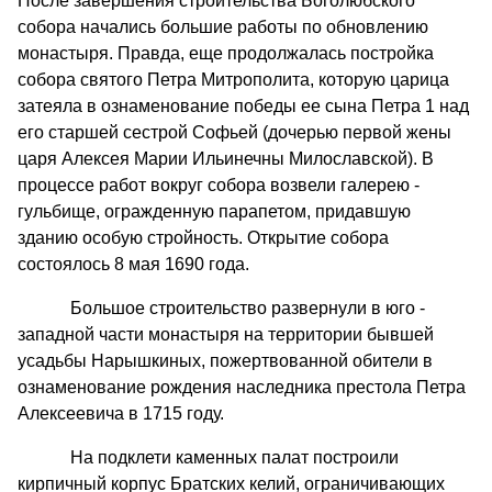
После завершения строительства Боголюбского
собора начались большие работы по обновлению
монастыря. Правда, еще продолжалась постройка
собора святого Петра Митрополита, которую царица
затеяла в ознаменование победы ее сына Петра 1 над
его старшей сестрой Софьей (дочерью первой жены
царя Алексея Марии Ильинечны Милославской). В
процессе работ вокруг собора возвели галерею -
гульбище, огражденную парапетом, придавшую
зданию особую стройность. Открытие собора
состоялось 8 мая 1690 года.
Большое строительство развернули в юго -
западной части монастыря на территории бывшей
усадьбы Нарышкиных, пожертвованной обители в
ознаменование рождения наследника престола Петра
Алексеевича в 1715 году.
На подклети каменных палат построили
кирпичный корпус Братских келий, ограничивающих