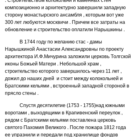
. Строительством колокольни и каменных стен
композиционно и архитектурно завершили западную
сторону монастырского ансамбля , которым вот уже
300 лет любуются москвичи . Причем все затраты на
обновление и строительство оплатили Нарышкины .
В 1744 году по желанию стас - дамы
Нарышкиной Анастасии Александровны по проекту
архитектора И.Ф.Мичурина заложили церковь Толгской
иконы Божьей Матери . Небольшой храм ,
строительство которого завершилось через 11 лет ,
дожил до наших дней и стоит между колокольней и
Братскими кельями , встроенный западной стороной в
прясло стены .
Спустя десятилетие (1753 - 1755)над южными
воротами , выходящими в Крапивенский переулок ,
рядом с Братскими кельями поставлена церковь
святого Пахомия Великого . После пожара 1812 года
ее упразнили и передали под хранилище фондов