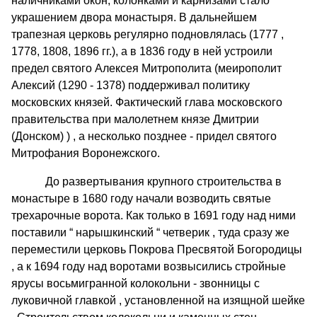
наличниками окон, колонками и карнизами стало
украшением двора монастыря. В дальнейшем
трапезная церковь регулярно подновлялась (1777 ,
1778, 1808, 1896 гг.), а в 1836 году в ней устроили
предел святого Алексея Митрополита (меирополит
Алексий (1290 - 1378) поддерживал политику
московских князей. Фактический глава московского
правительства при малолетнем князе Дмитрии
(Донском) ) , а несколько позднее - придел святого
Митрофания Воронежского.
До развертывания крупного строительства в
монастыре в 1680 году начали возводить святые
трехарочные ворота. Как только в 1691 году над ними
поставили “ нарышкинский “ четверик , туда сразу же
переместили церковь Покрова Пресвятой Богородицы
, а к 1694 году над воротами возвысились стройные
ярусы восьмигранной колокольни - звонницы с
луковичной главкой , установленной на изящной шейке