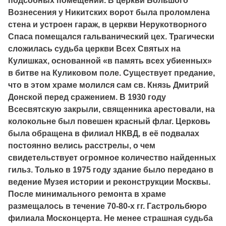
подсобных помещений. В церкви Большого
Вознесения у Никитских ворот была проломлена
стена и устроен гараж, в церкви Нерукотворного
Спаса помещался гальванический цех. Трагически
сложилась судьба церкви Всех Святых на
Кулишках, основанной «в память всех убиенных»
в битве на Куликовом поле. Существует предание,
что в этом храме молился сам св. Князь Дмитрий
Донской перед сражением. В 1930 году
Всесвятскую закрыли, священника арестовали, на
колокольне был повешен красный флаг. Церковь
была обращена в филиал НКВД, в её подвалах
постоянно велись расстрелы, о чем
свидетельствует огромное количество найденных
гильз. Только в 1975 году здание было передано в
ведение Музея истории и реконструкции Москвы.
После минимального ремонта в храме
размещалось в течение 70-80-х гг. Гастрольбюро
филиала Москонцерта. Не менее страшная судьба