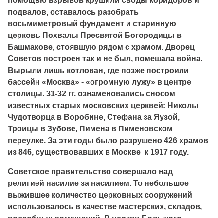
помощью взрывов крушили своды коридоров и
подвалов, оставалось разобрать
восьмиметровый фундамент и старинную
церковь Похвалы Пресвятой Богородицы в
Башмакове, стоявшую рядом с храмом. Дворец
Советов построен так и не был, помешала война.
Вырыли лишь котлован, где позже построили
бассейн «Москва» - «огромную лужу» в центре
столицы. 31-32 гг. ознаменовались сносом
известных старых московских церквей: Николы
Чудотворца в Воробине, Стефана за Яузой,
Троицы в Зубове, Пимена в Пименовском
переулке. За эти годы было разрушено 426 храмов
из 846, существовавших в Москве к 1917 году.
Советское правительство совершало над
религией насилие за насилием. То небольшое
выжившее количество церковных сооружений
использовалось в качестве мастерских, складов,