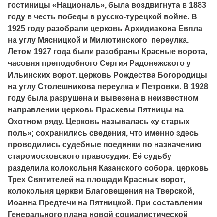
гостиницы «Националь», была воздвигнута в 1883
году в честь победы в русско-турецкой войне. В
1925 году разобрали церковь Архидиакона Евпла
на углу Мясницкой и Милютинского переулка.
Летом 1927 года были разобраны Красные ворота,
часовня преподобного Сергия Радонежского у
Ильинских ворот, церковь Рождества Богородицы
на углу Столешникова переулка и Петровки. В 1928
году была разрушена и вывезена в неизвестном
направлении церковь Праскевы Пятницы на
Охотном ряду. Церковь называлась «у старых
поль»; сохранились сведения, что именно здесь
проводились судебные поединки по назначению
старомосковского правосудия. Её судьбу
разделила колокольня Казанского собора, церковь
Трех Святителей на площади Красных ворот,
колокольня церкви Благовещения на Тверской,
Иоанна Предтечи на Пятницкой. При составлении
Генерального плана новой социалистической