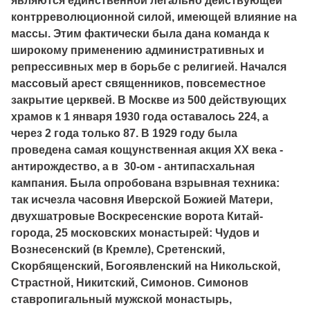
являются единственной легально действующей
контрреволюционной силой, имеющей влияние на
массы. Этим фактически была дана команда к
широкому применению административных и
репрессивных мер в борьбе с религией. Начался
массовый арест священников, повсеместное
закрытие церквей. В Москве из 500 действующих
храмов к 1 января 1930 года оставалось 224, а
через 2 года только 87. В 1929 году была
проведена самая кощунственная акция XX века -
антирождество, а в 30-ом - антипасхальная
кампания. Была опробована взрывная техника:
так исчезла часовня Иверской Божией Матери,
двухшатровые Воскресенские ворота Китай-
города, 25 московских монастырей: Чудов и
Вознесенский (в Кремле), Сретенский,
Скорбященский, Богоявленский на Никольской,
Страстной, Никитский, Симонов. Симонов
ставропигальный мужской монастырь,