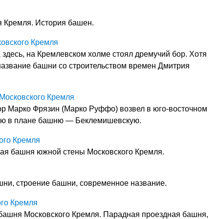
 Кремля. История башен.
ковского Кремля
 здесь, на Кремлевском холме стоял дремучий бор. Хотя
название башни со строительством времен Дмитрия
Московского Кремля
ор Марко Фрязин (Марко Руффо) возвел в юго-восточном
лую в плане башню — Беклемишевскую.
ого Кремля
хая башня южной стены Московского Кремля.
шни, строение башни, современное название.
ого Кремля
 башня Московского Кремля. Парадная проездная башня,