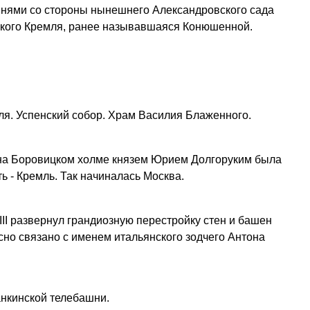
нями со стороны нынешнего Александровского сада
кого Кремля, ранее называвшаяся Конюшенной.
я. Успенский собор. Храм Василия Блаженного.
 на Боровицком холме князем Юрием Долгоруким была
 - Кремль. Так начиналась Москва.
III развернул грандиозную перестройку стен и башен
сно связано с именем итальянского зодчего Антона
анкинской телебашни.