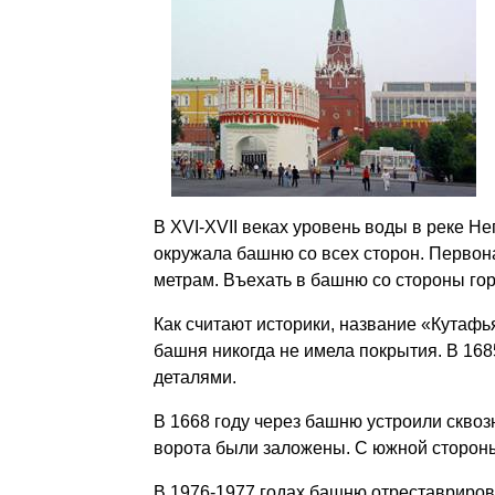
В XVI-XVII веках уровень воды в реке Не
окружала башню со всех сторон. Первон
метрам. Въехать в башню со стороны го
Как считают историки, название «Кутафья
башня никогда не имела покрытия. В 16
деталями.
В 1668 году через башню устроили сквоз
ворота были заложены. С южной стороны
В 1976-1977 годах башню отреставриров