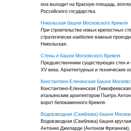
она выходит на Красную площадь, вопло
Российского государства.
Никольская башня Московского Кремля
При строительстве новых крепостных ст
стратегически наиболее важные проездн
Никольская.
Стены и башни Московского Кремля
Предшественники существующих стен и 
XV века. Архитектурные и технические о
Константино-Еленинская башня Московс
Константино-Еленинская (Тимофеевская)
итальянским архитектором Пьетро Анто
ворот белокаменного Кремля.
Водовзводная (Свиблова) башня Москов
Водовзводная (Свиблова) башня круглая
Антонио Джиларди (Антоном Фрязином), п