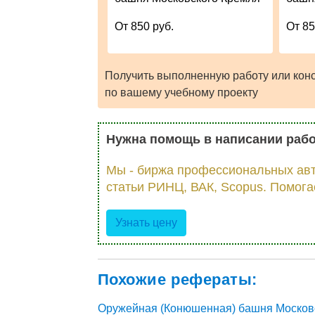
От 850 руб.
От 85
Получить выполненную работу или кон
по вашему учебному проекту
Нужна помощь в написании раб
Мы - биржа профессиональных авт
статьи РИНЦ, ВАК, Scopus. Помога
Узнать цену
Похожие рефераты:
Оружейная (Конюшенная) башня Москов