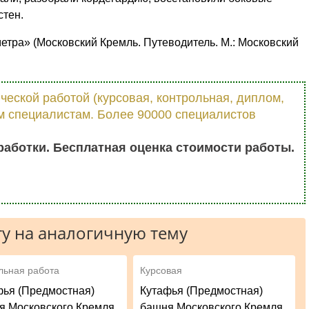
стен.
метра» (Московский Кремль. Путеводитель. М.: Московский
еской работой (курсовая, контрольная, диплом,
шим специалистам. Более 90000 специалистов
работки. Бесплатная оценка стоимости работы.
у на аналогичную тему
льная работа
Курсовая
фья (Предмостная)
Кутафья (Предмостная)
я Московского Кремля
башня Московского Кремля