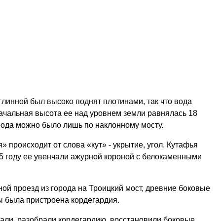
глинной был высоко поднят плотинами, так что вода
ачальная высота ее над уровнем земли равнялась 18
рода можно было лишь по наклонному мосту.
» происходит от слова «кут» - укрытие, угол. Кутафья
85 году ее увенчали ажурной короной с белокаменными
ной проезд из города на Троицкий мост, древние боковые
 была пристроена кордегардия.
али, разобрали кордегардию, восстановили боковые