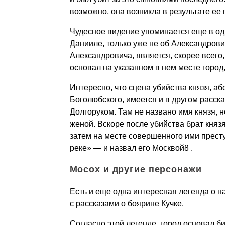
возможно, она возникла в результате ее 
Чудесное видение упоминается еще в одн
Данииле, только уже не об Александрович
Александровича, является, скорее всег
основал на указанном в нем месте город
Интересно, что сцена убийства князя, а
Боголюбского, имеется и в другом расск
Долгоруком. Там не названо имя князя, 
женой. Вскоре после убийства брат князя
затем на месте совершенного ими прест
реке» — и назвал его Москвой8 .
Мосох и другие персонажи
Есть и еще одна интересная легенда о н
с рассказами о боярине Кучке.
Согласно этой легенде, город основал б