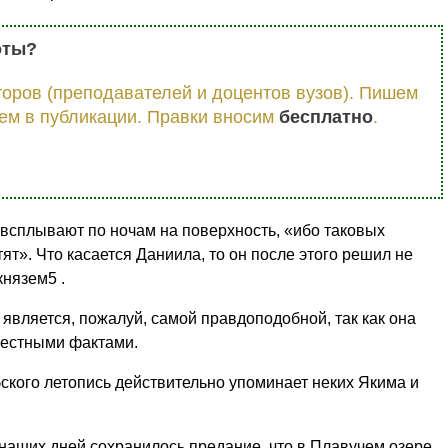
оты?
оров (преподавателей и доцентов вузов). Пишем
ем в публикации. Правки вносим
бесплатно
.
р всплывают по ночам на поверхность, «ибо таковых
тят». Что касается Даниила, то он после этого решил не
князем5 .
 является, пожалуй, самой правдоподобной, так как она
вестными фактами.
ского летопись действительно упоминает неких Якима и
наших дней сохранилось предание, что в Плавучем озере