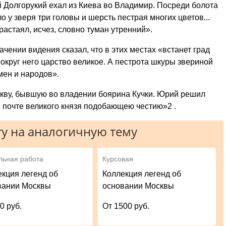
рий Долгорукий ехал из Киева во Владимир. Посреди болота
о у зверя три головы и шерсть пестрая многих цветов...
астаял, исчез, словно туман утренний».
чении видения сказал, что в этих местах «встанет град
вокруг него царство великое. А пестрота шкуры звериной
мен и народов».
скву, бывшую во владении боярина Кучки. Юрий решил
е почте великого князя подобающею честию»2 .
у на аналогичную тему
льная работа
Курсовая
екция легенд об
Коллекция легенд об
вании Москвы
основании Москвы
0 руб.
От 1500 руб.