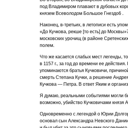
под Владимиром плавают в дубовых коро
князем Всеволодом Большое Гнездо6 .
Наконец, в-третьих, в летописи есть уп
«До Кучкова, рекше [то есть] до Москвы»
московских урочищ (в районе Сретенских
полем.
Что же касается слабых мест легенды, то
в 1157 г., за год до времени ее действия.
упоминаются братья Кучковичи, причино
смерть Степана Кучки, а решение Андрея 
Кучкова — Петра. В ответ Яким и органи
Я думаю, реальными событиями могли бы
возможно, убийство Кучковичами князя 
Одновременно с легендой о Юрии Долгор
основал сын Александра Невского Даниил
и был убит за это сыновьями последнего