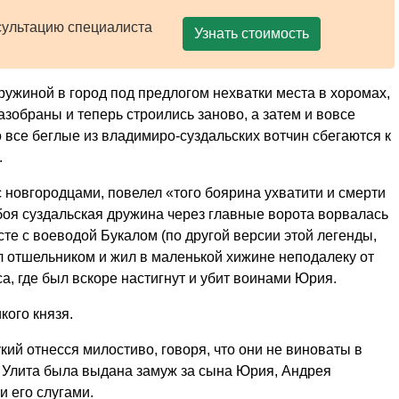
сультацию специалиста
Узнать стоимость
ружиной в город под предлогом нехватки места в хоромах,
зобраны и теперь строились заново, а затем и вовсе
о все беглые из владимиро-суздальских вотчин сбегаются к
.
 с новгородцами, повелел «того боярина ухватити и смерти
боя суздальская дружина через главные ворота ворвалась
сте с воеводой Букалом (по другой версии этой легенды,
 отшельником и жил в маленькой хижине неподалеку от
а, где был вскоре настигнут и убит воинами Юрия.
кого князя.
кий отнесся милостиво, говоря, что они не виноваты в
а Улита была выдана замуж за сына Юрия, Андрея
и его слугами.