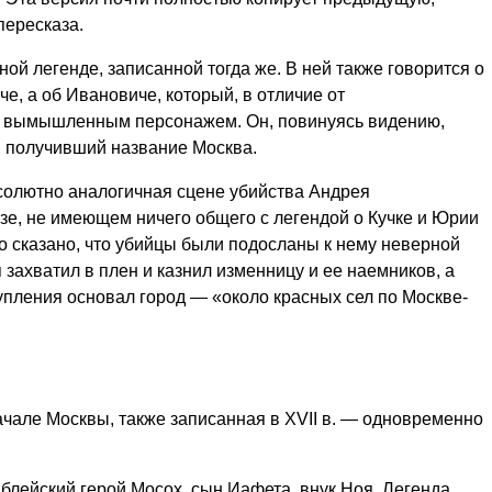
пересказа.
ой легенде, записанной тогда же. В ней также говорится о
е, а об Ивановиче, который, в отличие от
о, вымышленным персонажем. Он, повинуясь видению,
, получивший название Москва.
бсолютно аналогичная сцене убийства Андрея
азе, не имеющем ничего общего с легендой о Кучке и Юрии
но сказано, что убийцы были подосланы к нему неверной
 захватил в плен и казнил изменницу и ее наемников, а
упления основал город — «около красных сел по Москве-
ачале Москвы, также записанная в XVII в. — одновременно
иблейский герой Мосох, сын Иафета, внук Ноя. Легенда