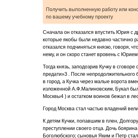
Получить выполненную работу или кон
по вашему учебному проекту
Сначала он отказался впустить Юрия с д
которые якобы были недавно частично ра
отказался подчиняться князю, говоря, чт
нему, и он скоро станет вровень с Юрием
Тогда князь, заподозрив Кучку в сговоре
предати»3 . После непродолжительного 
в город, а Кучка через малые ворота вме
изложенной А.Ф.Малиновским, Букал был
Москвы4 ) и остатком воинов бежал в лес
Город Москва стал частью владений вели
К детям Кучки, попавшим в плен, Долгору
преступлении своего отца. Дочь боярин
Боголюбского; сыновья Яким и Петр стал