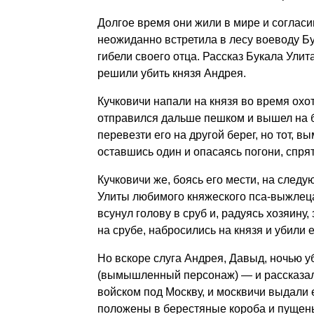
Долгое время они жили в мире и согласи
неожиданно встретила в лесу воеводу Бук
гибели своего отца. Рассказ Букала Ули
решили убить князя Андрея.
Кучковичи напали на князя во время охот
отправился дальше пешком и вышел на бе
перевезти его на другой берег, но тот, в
оставшись один и опасаясь погони, спрят
Кучковичи же, боясь его мести, на следу
Улиты любимого княжеского пса-выжлеца. 
всунул голову в сруб и, радуясь хозяину
на срубе, набросились на князя и убили е
Но вскоре слуга Андрея, Давыд, ночью 
(вымышленный персонаж) — и рассказал 
войском под Москву, и москвичи выдали е
положены в берестяные короба и пущены