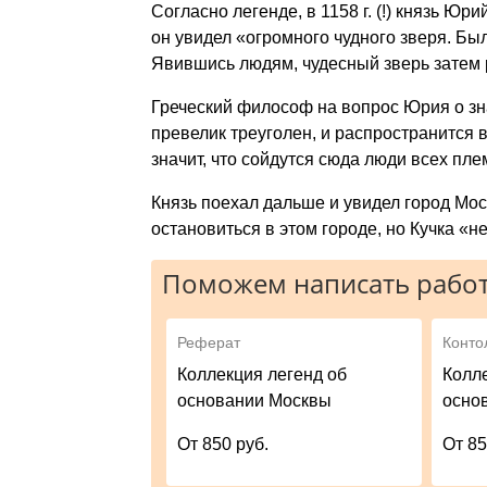
Согласно легенде, в 1158 г. (!) князь Ю
он увидел «огромного чудного зверя. Был
Явившись людям, чудесный зверь затем р
Греческий философ на вопрос Юрия о зна
превелик треуголен, и распространится 
значит, что сойдутся сюда люди всех пле
Князь поехал дальше и увидел город Мо
остановиться в этом городе, но Кучка «н
Поможем написать работ
Реферат
Конто
Коллекция легенд об
Колл
основании Москвы
осно
От 850 руб.
От 85