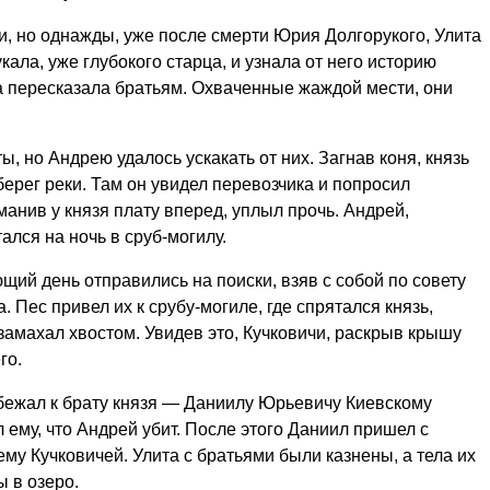
и, но однажды, уже после смерти Юрия Долгорукого, Улита
ала, уже глубокого старца, и узнала от него историю
та пересказала братьям. Охваченные жаждой мести, они
ы, но Андрею удалось ускакать от них. Загнав коня, князь
рег реки. Там он увидел перевозчика и попросил
ыманив у князя плату вперед, уплыл прочь. Андрей,
ался на ночь в сруб-могилу.
ющий день отправились на поиски, взяв с собой по совету
Пес привел их к срубу-могиле, где спрятался князь,
, замахал хвостом. Увидев это, Кучковичи, раскрыв крышу
го.
убежал к брату князя — Даниилу Юрьевичу Киевскому
ему, что Андрей убит. После этого Даниил пришел с
му Кучковичей. Улита с братьями были казнены, а тела их
 в озеро.