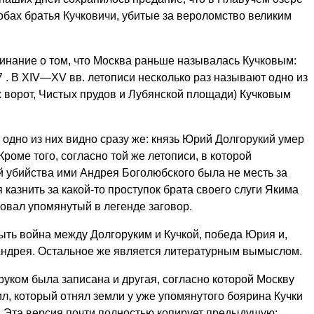
бах братья Кучковичи, убитые за вероломство великим
оминание о том, что Москва раньше называлась Кучковым:
7 . В XIV—XV вв. летописи несколько раз называют одно из
 ворот, Чистых прудов и Лубянской площади) Кучковым
 одно из них видно сразу же: князь Юрий Долгорукий умер
 Кроме того, согласно той же летописи, в которой
й убийства ими Андрея Боголюбского была не месть за
казнить за какой-то проступок брата своего слуги Якима
зовал упомянутый в легенде заговор.
ть война между Долгоруким и Кучкой, победа Юрия и,
Андрея. Остальное же является литературным вымыслом.
уком была записана и другая, согласно которой Москву
, который отнял земли у уже упомянутого боярина Кучки
. Эта версия почти полностью копирует предыдущую;