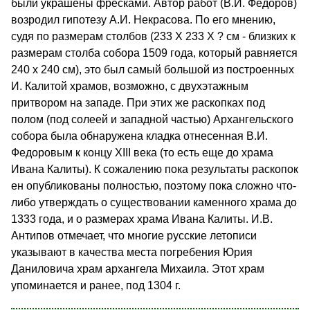
были украшены фресками. Автор работ (В.И. Федоров)
возродил гипотезу А.И. Некрасова. По его мнению,
судя по размерам столбов (233 X 233 X ? см - близких к
размерам столба собора 1509 года, который равняется
240 x 240 см), это был самый большой из построенных
И. Калитой храмов, возможно, с двухэтажным
притвором на западе. При этих же раскопках под
полом (под солеей и западной частью) Архангельского
собора была обнаружена кладка отнесенная В.И.
Федоровым к концу XIII века (то есть еще до храма
Ивана Калиты). К сожалению пока результаты раскопок
ен опубликованы полностью, поэтому пока сложно что-
либо утверждать о существовании каменного храма до
1333 года, и о размерах храма Ивана Калиты. И.В.
Антипов отмечает, что многие русские летописи
указывают в качества места погребения Юрия
Даниловича храм архангела Михаила. Этот храм
упоминается и ранее, под 1304 г.