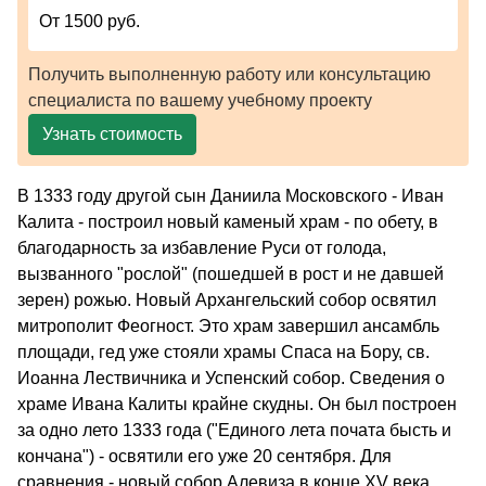
От 1500 руб.
Получить выполненную работу или консультацию
специалиста по вашему учебному проекту
Узнать стоимость
В 1333 году другой сын Даниила Московского - Иван
Калита - построил новый каменый храм - по обету, в
благодарность за избавление Руси от голода,
вызванного "рослой" (пошедшей в рост и не давшей
зерен) рожью. Новый Архангельский собор освятил
митрополит Феогност. Это храм завершил ансамбль
площади, гед уже стояли храмы Спаса на Бору, св.
Иоанна Лествичника и Успенский собор. Сведения о
храме Ивана Калиты крайне скудны. Он был построен
за одно лето 1333 года ("Единого лета почата бысть и
кончана") - освятили его уже 20 сентября. Для
сравнения - новый собор Алевиза в конце XV века