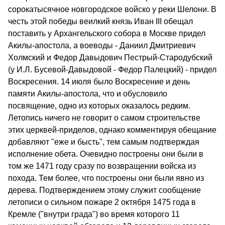
сорокатысячное новгородское войско у реки Шелони. В
честь этой победы веилкий князь Иван III обещал
поставить у Архангельского собора в Москве придел
Акилы-апостола, а воеводы - Даниил Дмитриевич
Холмский и Федор Давыдович Пестрый-Стародубский
(у И.Л. Бусевой-Давыдовой - Федор Палецкий) - придел
Воскресения. 14 июля было Воскресение и день
памяти Акилы-апостола, что и обусловило
посвящение, одно из которых оказалось редким.
Летопись ничего не говорит о самом строительстве
этих церквей-приделов, однако комментируя обещание
добавляют "еже и бысть", тем самым подтверждая
исполнение обета. Очевидно построены они были в
том же 1471 году сразу по возвращении войска из
похода. Тем более, что построены они были явно из
дерева. Подтверждением этому служит сообщение
летописи о сильном пожаре 2 октября 1475 года в
Кремле ("внутри града") во время которого 11