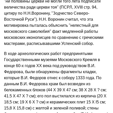
"ни половины церкви не могли того лета подписати
величества ради церкви тоя" (ПСРЛ, XVIII стр. 94,
цитиру по Н.Н.Воронину, "Зодчество Северо-
Восточной Руси"). Н.Н. Воронин считал, что эта
мотивировка пыталась объяснить "нелестный для
московского самолюбия" факт медленной работы
московских иконописцев по сравнению с греческими
мастерами, расписывавшими Успенский собор.
В ходе археологических работ предпринятыми
Государственными музеями Московского Кремля в
конце 60-х годов XX века под руководством В.И.
Федорова, были обнаружены фрагменты кладки,
которые В.И. Федоров отнес к собору 1333 года. По
данным В.И. Федорова храм был возведен из
белокаменных блоков (44 X 39 X 47 см; 38 Х 28 Х ? см;
41.5 Х 47 Х ? см); его пол выстилался из кирпича (20 X
18,5 см; 19 Х 6 Х ? см) и керамических плит 15 Х І5 см;
15,8 Х 15,8 см) с желтой и зеленой поливой; стены