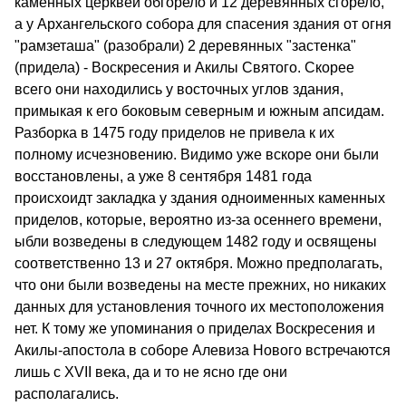
каменных церквей обгорело и 12 деревянных сгорело,
а у Архангельского собора для спасения здания от огня
"рамзеташа" (разобрали) 2 деревянных "застенка"
(придела) - Воскресения и Акилы Святого. Скорее
всего они находились у восточных углов здания,
примыкая к его боковым северным и южным апсидам.
Разборка в 1475 году приделов не привела к их
полному исчезновению. Видимо уже вскоре они были
восстановлены, а уже 8 сентября 1481 года
происхоидт закладка у здания одноименных каменных
приделов, которые, вероятно из-за осеннего времени,
ыбли возведены в следующем 1482 году и освящены
соответственно 13 и 27 октября. Можно предполагать,
что они были возведены на месте прежних, но никаких
данных для установления точного их местоположения
нет. К тому же упоминания о приделах Воскресения и
Акилы-апостола в соборе Алевиза Нового встречаются
лишь с XVII века, да и то не ясно где они
располагались.