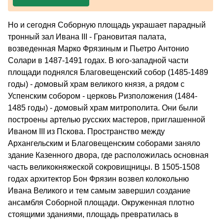
Но и сегодня Соборную площадь украшает парадный
тронный зал Ивана III - Грановитая палата,
возведенная Марко Фрязиным и Пьетро Антонио
Солари в 1487-1491 годах. В юго-западной части
площади поднялся Благовещенский собор (1485-1489
годы) - домовый храм великого князя, а рядом с
Успенским собором - церковь Ризположения (1484-
1485 годы) - домовый храм митрополита. Они были
построены артелью русских мастеров, приглашенной
Иваном III из Пскова. Пространство между
Архангельским и Благовещенским соборами заняло
здание Казенного двора, где расположилась основная
часть великокняжеской сокровищницы. В 1505-1508
годах архитектор Бон Фрязин возвел колокольню
Ивана Великого и тем самым завершил создание
ансамбля Соборной площади. Окруженная плотно
стоящими зданиями, площадь превратилась в