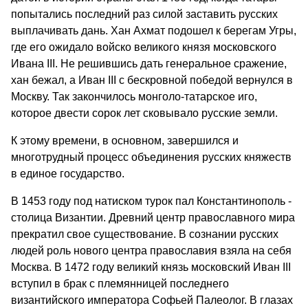
попытались последний раз силой заставить русских
выплачивать дань. Хан Ахмат подошел к берегам Угры,
где его ожидало войско великого князя московского
Ивана III. Не решившись дать генеральное сражение,
хан бежал, а Иван III с бескровной победой вернулся в
Москву. Так закончилось монголо-татарское иго,
которое двести сорок лет сковывало русские земли.
К этому времени, в основном, завершился и
многотрудный процесс объединения русских княжеств
в единое государство.
В 1453 году под натиском турок пал Константинополь -
столица Византии. Древний центр православного мира
прекратил свое существование. В сознании русских
людей роль нового центра православия взяла на себя
Москва. В 1472 году великий князь московский Иван III
вступил в брак с племянницей последнего
византийского императора Софьей Палеолог. В глазах